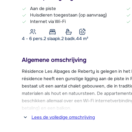
Aan de piste
Huisdieren toegestaan (op aanvraag)
Internet via Wi-Fi
4 - 6 pers.
2
slaapk.
2 badk.
44
m²
Algemene omschrijving
Résidence Les Alpages de Reberty is gelegen in het
résidence heeft een gunstige ligging aan de piste i
bestaat uit een aantal chalet gebouwen, die in tradit
materialen als hout en natuursteen. De appartemente
beschikken allemaal over een Wi-Fi internetverbindin
betaling) en een balkon.
Lees de volledige omschrijving
In de résidence kun je gratis gebruik maken van de
binnenzwembad, sauna en fitnessapparatuur. Tegen b