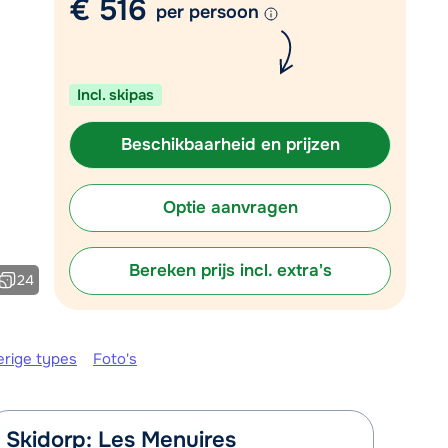
€ 516
per persoon
Plan een terugbelverzoek
r vandaag om 09:00 uur.
Incl. skipas
Chat met wintersportspecialist
Bel ons via 03 3037838
Beschikbaarheid en prijzen
Optie aanvragen
Bereken prijs incl. extra's
24
erige types
Foto's
Skidorp: Les Menuires