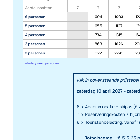
Aantal nachten
7
7
7
6 personen
604
1003
12
5 personen
655
1127
13
4 personen
734
1315
16
3 personen
863
1626
20
2 personen
1122
2249
29
minder/meer personen
Klik in bovenstaande prijstab
zaterdag 10 april 2027 - zater
6
x
Accommodatie + skipas (€ 
1
x
Reserveringskosten + bijd
6
x
Toeristenbelasting, vanaf 18
Totaalbedrag
(€ 515,25 p