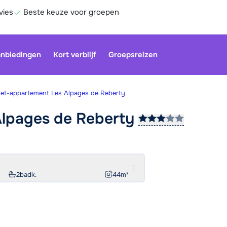
vies
Beste keuze voor groepen
nbiedingen
Kort verblijf
Groepsreizen
let-appartement Les Alpages de Reberty
Alpages de
Reberty
Onze klan
gesloten.
gebruiken
Be
2
badk.
44
m²