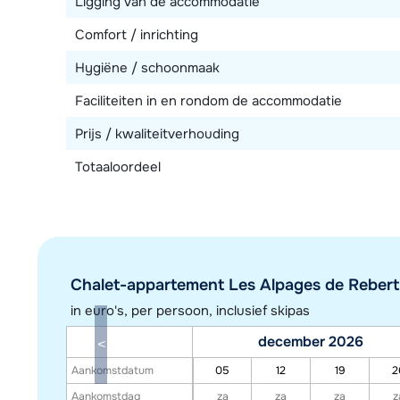
Ligging van de accommodatie
Comfort / inrichting
Hygiëne / schoonmaak
Faciliteiten in en rondom de accommodatie
Prijs / kwaliteitverhouding
Totaaloordeel
Chalet-appartement Les Alpages de Reberty 
in euro's, per persoon, inclusief skipas
december 2026
Aankomstdatum
05
12
19
2
Aankomstdag
za
za
za
z