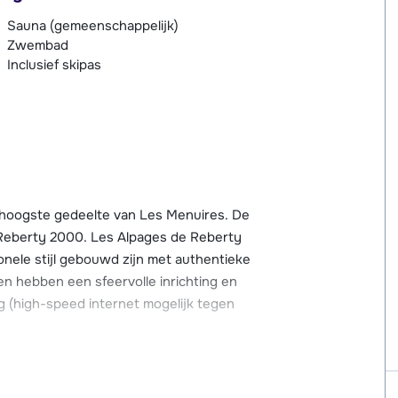
Sauna (gemeenschappelijk)
Zwembad
Inclusief skipas
 hoogste gedeelte van Les Menuires. De
n Reberty 2000. Les Alpages de Reberty
ionele stijl gebouwd zijn met authentieke
n hebben een sfeervolle inrichting en
g (high-speed internet mogelijk tegen
 wellnessruimte met een verwarmd
etaling kun je genieten van een