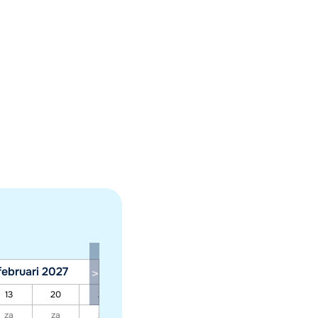
februari 2027
maart 2027
13
20
27
06
13
20
27
za
za
za
za
za
za
za