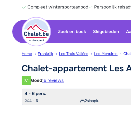
Compleet wintersportaanbod
Persoonlijk reisad
Zoek en boek
Skigebieden
Aa
Home
Frankrijk
Les Trois Vallées
Les Menuires
Cha
Chalet-appartement Les 
Goed
16 reviews
7,1
Klantwaardering
4 - 6 pers.
4 - 6
2
slaapk.