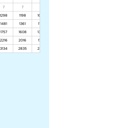
7
7
7
7
7
7
7
1298
1198
1059
810
740
676
767
1481
1361
1194
895
812
735
844
1757
1608
1398
1025
921
825
961
2216
2016
1737
1240
1100
972
1154
3134
2835
2416
1670
1461
1269
1542