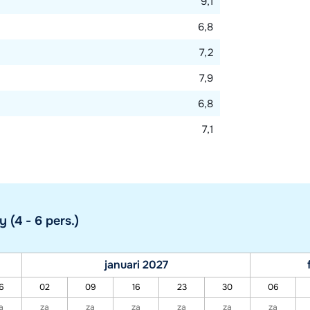
9,1
6,8
7,2
7,9
6,8
7,1
(4 - 6 pers.)
januari 2027
6
02
09
16
23
30
06
a
za
za
za
za
za
za