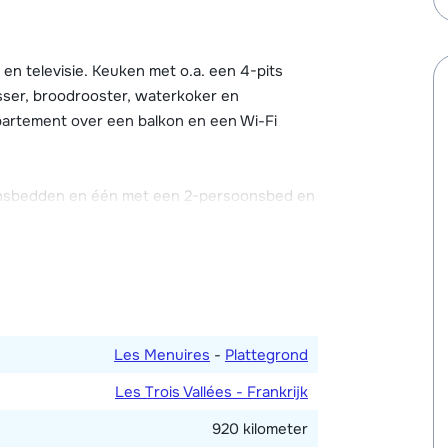
. Bij de receptie bevinden zich een lounge
oodjesservice te regelen. Verder beschikt Les
eergarage. Parkeerplaatsen zijn tegen
 televisie. Keuken met o.a. een 4-pits
en ter plaatse.
sser, broodrooster, waterkoker en
partement over een balkon en een Wi-Fi
kt, restaurant en een Skiset winkel te
après-ski bars en discotheken voor een
breid aanbod aan restaurants en winkels.
nsbedden en één met een 2-persoonsbed en
r met bad. Toilet.
Les Menuires
-
Plattegrond
Les Trois Vallées - Frankrijk
920 kilometer