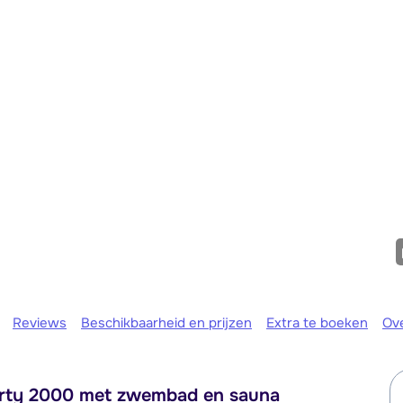
We zijn e
Reviews
Beschikbaarheid en prijzen
Extra te boeken
Ov
berty 2000 met zwembad en sauna