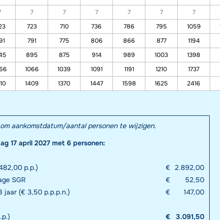
7
7
7
7
7
7
7
23
723
710
736
786
795
1059
91
791
775
806
866
877
1194
45
895
875
914
989
1003
1398
66
1066
1039
1091
1191
1210
1737
10
1409
1370
1447
1598
1625
2416
el om aankomstdatum/aantal personen te wijzigen.
dag 17 april 2027 met 6 personen:
482,00 p.p.)
€
2.892,00
rage SGR
€
52,50
 jaar (€ 3,50 p.p.p.n.)
€
147,00
.p.)
€
3.091,50