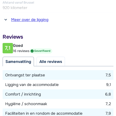
uitgebreid aanbod aan restaurants en winkels.
Afstand vanaf Brussel
920 kilometer
Afstand tot winkel(s)
Meer over de ligging
50 meter
Afstand tot restaurant of bar
Reviews
50 meter
Goed
7,1
Afstand tot piste
16 reviews
Geverifieerd
25 - 50 meter
Samenvatting
Alle reviews
Afstand tot skilift
150 meter
Ontvangst ter plaatse
7,5
Afstand tot skibushalte
Ligging van de accommodatie
9,1
50 meter
Comfort / inrichting
6,8
Hygiëne / schoonmaak
7,2
Bekijk kaart
Faciliteiten in en rondom de accommodatie
7,9