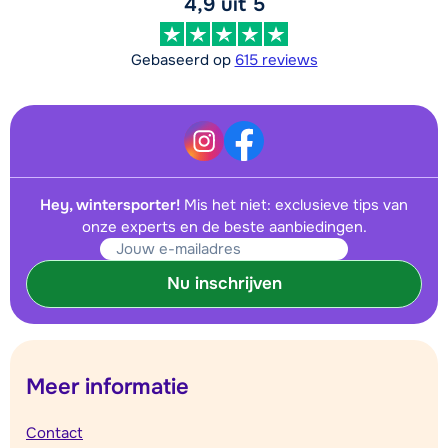
4,9 uit 5
Gebaseerd op
615 reviews
Hey, wintersporter!
Mis het niet: exclusieve tips van
onze experts en de beste aanbiedingen.
Nu inschrijven
Meer informatie
Contact