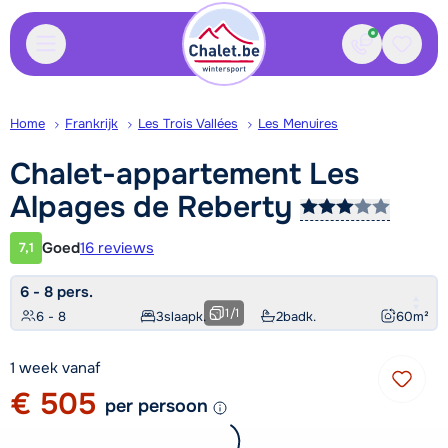
Contact
Bewaa
Home
Frankrijk
Les Trois Vallées
Les Menuires
Chalet-appartement Les
Alpages de
Reberty
Goed
16 reviews
7,1
Klantwaardering
6 - 8 pers.
1
/
1
6 - 8
3
slaapk.
2
badk.
60
m²
1 week vanaf
€ 505
per persoon