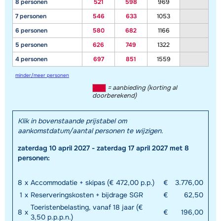
8 personen
521
598
969
7 personen
546
633
1053
6 personen
580
682
1166
5 personen
626
749
1322
4 personen
697
851
1559
minder/meer personen
= aanbieding (korting al
doorberekend)
Klik in bovenstaande prijstabel om
aankomstdatum/aantal personen te wijzigen.
zaterdag 10 april 2027 - zaterdag 17 april 2027 met 8
personen:
8
x
Accommodatie + skipas (€ 472,00 p.p.)
€
3.776,00
1
x
Reserveringskosten + bijdrage SGR
€
62,50
Toeristenbelasting, vanaf 18 jaar (€
8
x
€
196,00
3,50 p.p.p.n.)