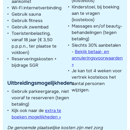
(kosteloos)
aankomst
Kinderstoel, bij boeking
Wi-Fi internetverbinding
aan te vragen
Gebruik sauna
(kosteloos)
Gebruik fitness
Massages en/of beauty-
Gebruik zwembad
behandelingen (tegen
Toeristenbelasting,
betaling)
vanaf 18 jaar (€ 3,50
Slechts 30% aanbetalen
p.p.p.n., ter plaatse te
-
Bekijk betaal- en
voldoen)
annuleringsvoorwaarden
Reserveringskosten +
»
bijdrage SGR
Je kan tot 4 weken voor
vertrek kosteloos het
Uitbreidingsmogelijkheden:
aantal personen
wijzigen.
Gebruik parkeergarage, niet
vooraf te reserveren (tegen
betaling)
Kijk ook naar de
extra te
boeken mogelijkheden »
De genoemde plaatselijke kosten zijn met zorg