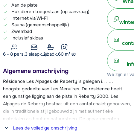
What
Aan de piste
Huisdieren toegestaan (op aanvraag)
Internet via Wi-Fi
winte
Sauna (gemeenschappelijk)
Zwembad
Inclusief skipas
cont
6 - 8 pers.
3
slaapk.
2 badk.
60
m²
in
Algemene omschrijving
We zijn er v
Résidence Les Alpages de Reberty is gelegen in het
hoogste gedeelte van Les Menuires. De résidence heeft
een gunstige ligging aan de piste in Reberty 2000. Les
Alpages de Reberty bestaat uit een aantal chalet gebouwen,
die in traditionele stijl gebouwd zijn met authentieke
materialen als hout en natuursteen. De appartementen
hebben een sfeervolle inrichting en beschikken allemaal over
Lees de volledige omschrijving
een Wi-Fi internetverbinding (high-speed internet mogelijk