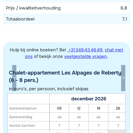
Prijs / kwaliteitverhouding
6,8
Totaaloordeel
7,1
Hulp bij online boeken? Bel
+31 348 43 46 49
,
chat met
ons
of bekijk onze
veelgestelde vragen
.
Chalet-appartement Les Alpages de Reberty
(6 - 8 pers.)
in euro's, per persoon, inclusief skipas
Toon alle accommodaties in dit gebied
december 2026
Deze kaart geeft een indicatie van de ligging van onze accommodaties. De
Aankomstdatum
05
12
19
26
exacte locatie kan enigszins afwijken.
Aankomstdag
za
za
za
za
Aantal nachten
7
7
7
7