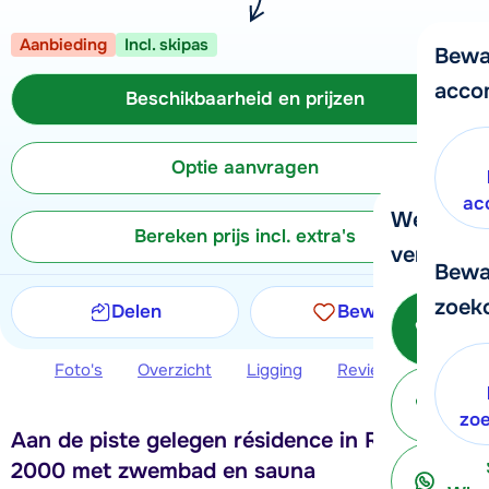
Aanbieding
Incl. skipas
Bewa
acco
Beschikbaarheid en prijzen
Optie aanvragen
ac
We helpe
Bereken prijs incl. extra's
verder!
Bewa
zoek
Delen
Bewaren
Be
Foto's
Overzicht
Ligging
Reviews
Beschi
ter
zo
Aan de piste gelegen résidence in Reberty
2000 met zwembad en sauna