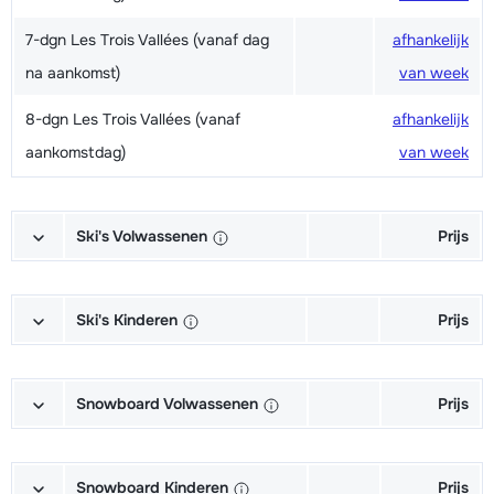
7-dgn Les Trois Vallées (vanaf dag
afhankelijk
na aankomst)
van week
8-dgn Les Trois Vallées (vanaf
afhankelijk
aankomstdag)
van week
Ski's Volwassenen
Prijs
Excellent (Excellence) Ski's +
afhankelijk
Schoenen + Stokken (6/7 dagen)
van week
Ski's Kinderen
Prijs
Excellent (Excellence) Ski's +
afhankelijk
Kampioen (Champion) Ski's +
afhankelijk
Stokken (6/7 dagen)
van week
Schoenen + Stokken (6/7 dagen)
van week
Snowboard Volwassenen
Prijs
Excellent (Excellence) Schoenen
afhankelijk
Kampioen (Champion) Ski's +
afhankelijk
Goud (Sensation) Snowboard +
afhankelijk
(6/7 dagen)
van week
Stokken (6/7 dagen)
van week
Boots (6/7 dagen)
van week
Snowboard Kinderen
Prijs