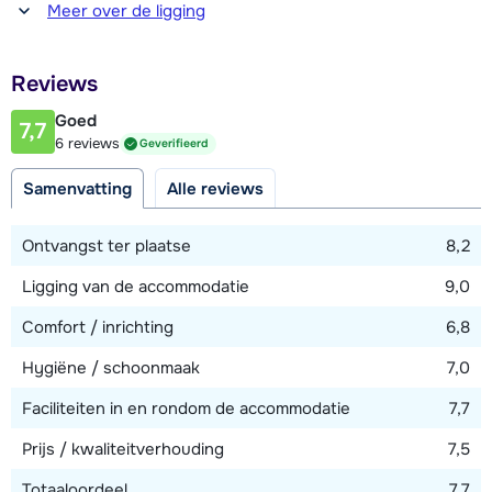
Afstand tot winkel(s)
Meer over de ligging
600 meter
Afstand tot restaurant of bar
Reviews
600 meter
Goed
7,7
Afstand tot piste
6 reviews
Geverifieerd
50 meter
Samenvatting
Alle reviews
Afstand tot skilift
100 meter (via piste)
Ontvangst ter plaatse
8,2
Ligging van de accommodatie
9,0
Bekijk kaart
Comfort / inrichting
6,8
Hygiëne / schoonmaak
7,0
Faciliteiten in en rondom de accommodatie
7,7
Prijs / kwaliteitverhouding
7,5
Totaaloordeel
7,7