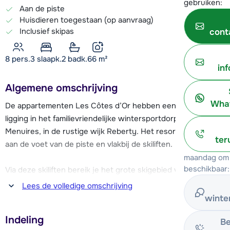
gebruiken:
Aan de piste
Huisdieren toegestaan (op aanvraag)
Inclusief skipas
cont
8 pers.
3
slaapk.
2 badk.
66
m²
in
Algemene omschrijving
What
De appartementen Les Côtes d’Or hebben een gunstige
ligging in het familievriendelijke wintersportdorp Les
Menuires, in de rustige wijk Reberty. Het resort ligt namelijk
ter
aan de voet van de piste en vlakbij de skiliften.
maandag om 
beschikbaar:
Via deze skiliften bereik je het grote skigebied van Les Trois
Vallées met ca. 600 kilometer aan piste. Het centrum van
Lees de volledige omschrijving
Les Menuires ligt op ca. 600 meter, hier vind je alle
winte
benodigde faciliteiten. Zo zijn er diverse restaurants,
Indeling
winkels, supermarkten een skischool en gezellige aprés-ski
Be