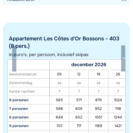
Appartement Les Côtes d'Or Bossons - 403
(8 pers.)
in euro's, per persoon, inclusief skipas
Toon alle accommodaties in dit gebied
december 2026
Deze kaart geeft een indicatie van de ligging van onze accommodaties. De
Aankomstdatum
05
12
19
26
exacte locatie kan enigszins afwijken.
Aankomstdag
za
za
za
za
Aantal nachten
7
7
7
7
8 personen
565
571
879
1024
7 personen
598
605
952
1118
6 personen
644
652
1051
1244
5 personen
707
717
1189
1421