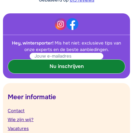
Gebaseerd op
615 reviews
Hey, wintersporter!
Mis het niet: exclusieve tips van
onze experts en de beste aanbiedingen.
Nu inschrijven
Meer informatie
Contact
Wie zijn wij?
Vacatures