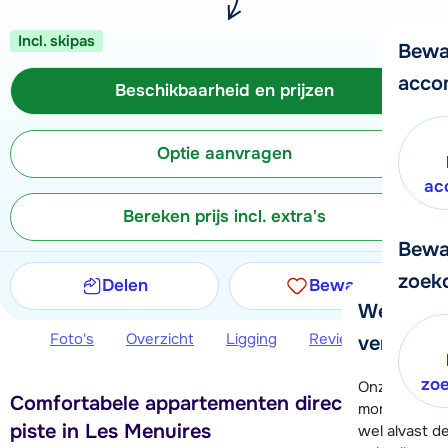
Incl. skipas
Bewa
acco
Beschikbaarheid en prijzen
Optie aanvragen
ac
Bereken prijs incl. extra's
Bewa
zoek
Delen
Bewaren
We helpe
Foto's
Overzicht
Ligging
Reviews
Beschi
verder!
zo
Onze klanten
Comfortabele appartementen direct aan de
moment hela
piste in Les Menuires
wel alvast d