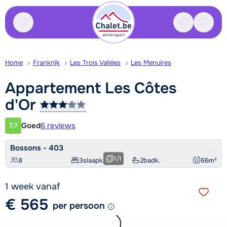
Contact
Bewaa
Home
Frankrijk
Les Trois Vallées
Les Menuires
Appartement Les Côtes
d'Or
Goed
6 reviews
7,7
Klantwaardering
Bossons - 403
1
/
1
8
3
slaapk.
2
badk.
66
m²
1 week vanaf
€ 565
per persoon