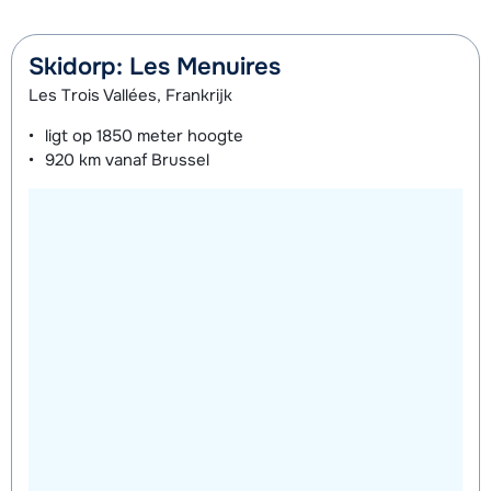
middags - Gemiddeld
Mini Kid Schoenen (8 dagen)
afhankelijk
Groepsles Ski Kind (6 t/m 12 jaar) 's
€ 245,00
Skidorp: Les Menuires
van week
middags - Gevorderd
Les Trois Vallées, Frankrijk
Groepsles Ski Kind (4 t/m 5 jaar) 's
afhankelijk
ligt op
1850 meter
hoogte
morgens - Beginner
920 km
vanaf Brussel
van week
Groepsles Snowboard Kind (6 t/m
€ 245,00
12 jaar) 's middags - Beginner
Groepsles Snowboard Kind (6 t/m
afhankelijk
12 jaar) 's morgens - Gevorderd
van week
Groepsles Ski Jeugd (13 t/m 17 jaar)
afhankelijk
's morgens - Beginner
van week
Groepsles Ski Jeugd (13 t/m 17 jaar)
afhankelijk
's morgens - Gemiddeld
van week