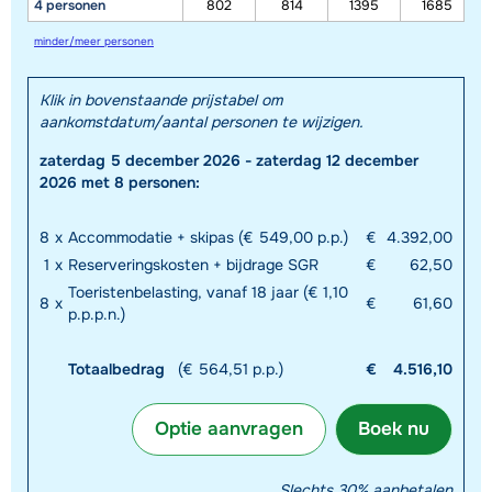
4 personen
802
814
1395
1685
minder/meer personen
Klik in bovenstaande prijstabel om
aankomstdatum/aantal personen te wijzigen.
zaterdag 5 december 2026 - zaterdag 12 december
2026 met 8 personen:
8
x
Accommodatie + skipas (€ 549,00 p.p.)
€
4.392,00
1
x
Reserveringskosten + bijdrage SGR
€
62,50
Toeristenbelasting, vanaf 18 jaar (€ 1,10
8
x
€
61,60
p.p.p.n.)
Totaalbedrag
(€ 564,51 p.p.)
€
4.516,10
Optie aanvragen
Boek nu
Slechts 30% aanbetalen