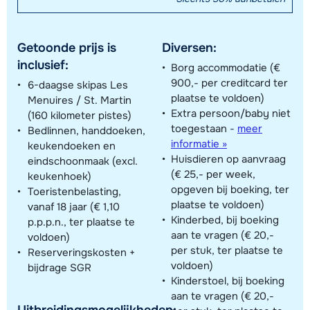
Getoonde prijs is
Diversen:
inclusief:
Borg accommodatie (€
900,- per creditcard ter
6-daagse skipas Les
plaatse te voldoen)
Menuires / St. Martin
Extra persoon/baby niet
(160 kilometer pistes)
toegestaan
-
meer
Bedlinnen, handdoeken,
informatie »
keukendoeken en
Huisdieren op aanvraag
eindschoonmaak (excl.
(€ 25,- per week,
keukenhoek)
opgeven bij boeking, ter
Toeristenbelasting,
plaatse te voldoen)
vanaf 18 jaar (€ 1,10
Kinderbed, bij boeking
p.p.p.n., ter plaatse te
aan te vragen (€ 20,-
voldoen)
per stuk, ter plaatse te
Reserveringskosten +
voldoen)
bijdrage SGR
Kinderstoel, bij boeking
aan te vragen (€ 20,-
Uitbreidingsmogelijkheden: