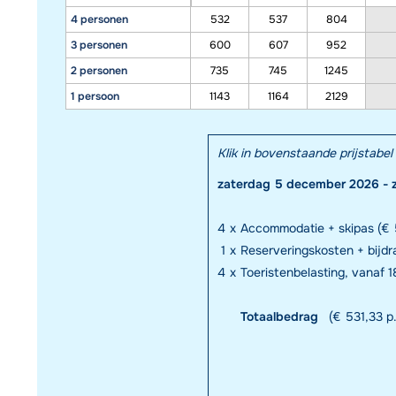
4 personen
532
537
804
3 personen
600
607
952
2 personen
735
745
1245
1 persoon
1143
1164
2129
Klik in bovenstaande prijstab
zaterdag 5 december 2026 - 
4
x
Accommodatie + skipas (€ 5
1
x
Reserveringskosten + bijd
4
x
Toeristenbelasting, vanaf 18
Totaalbedrag
(€ 531,33 p.