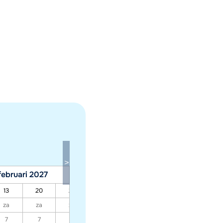
februari 2027
maart 2027
13
20
27
06
13
20
27
za
za
za
za
za
za
za
7
7
7
7
7
7
7