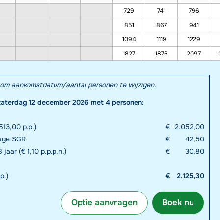
729
741
796
851
867
941
1094
1119
1229
1827
1876
2097
el om aankomstdatum/aantal personen te wijzigen.
zaterdag 12 december 2026 met 4 personen:
13,00 p.p.)
€
2.052,00
rage SGR
€
42,50
 jaar (€ 1,10 p.p.p.n.)
€
30,80
p.)
€
2.125,30
Optie aanvragen
Boek nu