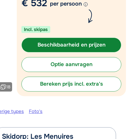
€ 532
Mail naar info@chalet.be
per persoon
 vandaag tot 17:30 uur.
Incl. skipas
Beschikbaarheid en prijzen
Optie aanvragen
Bereken prijs incl. extra's
18
erige types
Foto's
Skidorp: Les Menuires