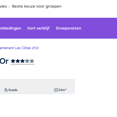
vies
Beste keuze voor groepen
nbiedingen
Kort verblijf
Groepsreizen
artement Les Côtes d'Or
'Or
Be
1
badk.
34
m²