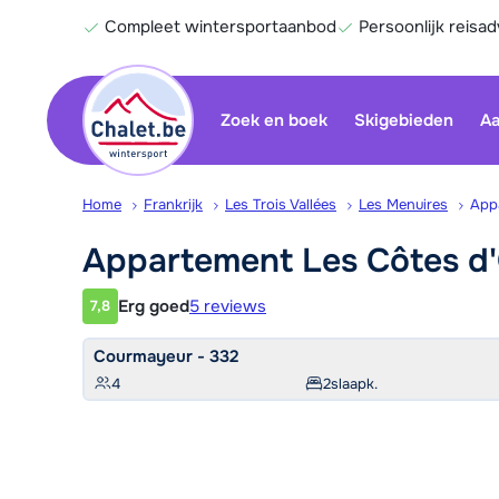
Compleet wintersportaanbod
Persoonlijk reisad
Zoek en boek
Skigebieden
Aa
Home
Frankrijk
Les Trois Vallées
Les Menuires
App
Appartement Les Côtes
d
Erg goed
5 reviews
7,8
Klantwaardering
Courmayeur - 332
4
2
slaapk.