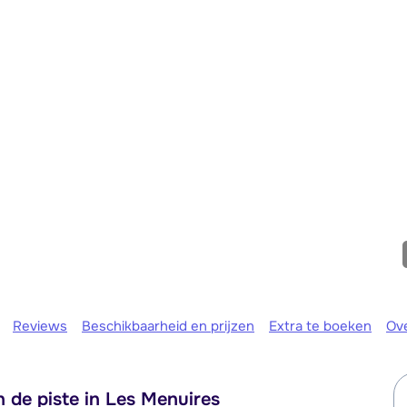
We zijn er
Reviews
Beschikbaarheid en prijzen
Extra te boeken
Ov
 de piste in Les Menuires