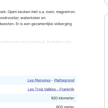
hoek. Open keuken met o.a. oven, magnetron,
 3 kleinschalige residenties: Courmayeur,
roodrooster, waterkoker en
rging en er is gratis parkeergelegenheid.
idwesten. Er is een gezamenlijke skiberging
pcabine met een stapelbed. Badkamer met
Les Menuires
-
Plattegrond
Les Trois Vallées - Frankrijk
920 kilometer
600 meter