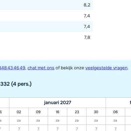
8,2
7,4
7,4
7,8
348 43 46 49
,
chat met ons
of bekijk onze
veelgestelde vragen
.
32 (4 pers.)
januari 2027
6
02
09
16
23
30
06
a
za
za
za
za
za
za
7
7
7
7
7
7
7