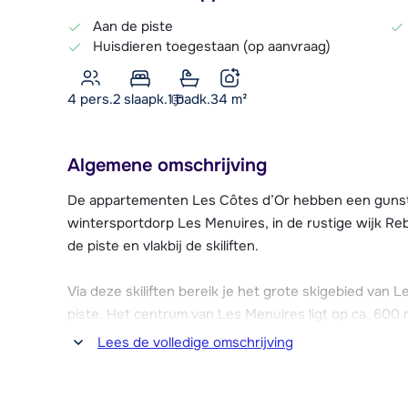
Aan de piste
Huisdieren toegestaan (op aanvraag)
4 pers.
2
slaapk.
1 badk.
34
m²
Algemene omschrijving
De appartementen Les Côtes d’Or hebben een gunstige
wintersportdorp Les Menuires, in de rustige wijk Rebe
de piste en vlakbij de skiliften.
Via deze skiliften bereik je het grote skigebied van L
piste. Het centrum van Les Menuires ligt op ca. 600 me
Zo zijn er diverse restaurants, winkels, supermarkten
Lees de volledige omschrijving
gelegenheden.
Ook is er in Les Menuires een sport- en wellnessce