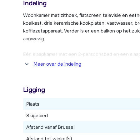
Indeling
kunt relaxen na een dag actief in de sneeuw.
Woonkamer met zithoek, flatscreen televisie en eet
De comfortabele appartementen zijn ondergebracht in
koelkast, drie keramische kookplaten, vaatwasser, b
Bossons en Argentière. Ze beschikken over een skibe
koffiezetapparaat. Verder is er een balkon op het zu
aanwezig.
Eén slaapkamer met een 2-persoonsbed en een slaa
douche. Apart toilet.
Meer over de indeling
De toegang tot het chalet is via een trap.
Ligging
Plaats
Skigebied
Afstand vanaf Brussel
Afstand tot winkel(s)