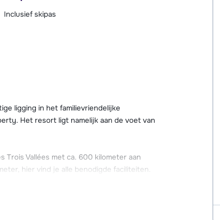
Inclusief skipas
 ligging in het familievriendelijke
rty. Het resort ligt namelijk aan de voet van
es Trois Vallées met ca. 600 kilometer aan
ter, hier vind je alle benodigde faciliteiten.
 een skischool en gezellige aprés-ski
ntrum met overdekt zwembad, waar je heerlijk