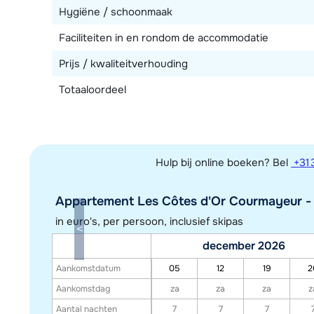
Hygiëne / schoonmaak
Faciliteiten in en rondom de accommodatie
Prijs / kwaliteitverhouding
Totaaloordeel
Hulp bij online boeken? Bel
+31 
Appartement Les Côtes d'Or Courmayeur - 3
in euro's, per persoon, inclusief skipas
december 2026
Aankomstdatum
05
12
19
2
Aankomstdag
za
za
za
z
Aantal nachten
7
7
7