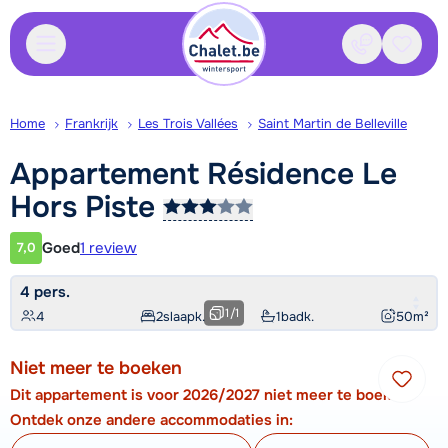
Contact
Bewaa
Home
Frankrijk
Les Trois Vallées
Saint Martin de Belleville
Appartement Résidence Le
Hors
Piste
Goed
1 review
7,0
Klantwaardering
4 pers.
1
/
1
4
2
slaapk.
1
badk.
50
m²
Niet meer te boeken
Dit appartement is voor 2026/2027 niet meer te boeken.
Ontdek onze andere accommodaties in: