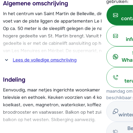
gebruiken:
Algemene omschrijving
In het centrum van Saint Martin de Belleville, direct aan de
cont
voet van de piste liggen de appartementen Le Hors Piste.
Op ca. 50 meter is de sleeplift gelegen die je naar het
hogere gedeelte van St. Martin brengt. Vanuit het hogere
in
gedeelte is er met de cabinelift aansluiting op het skigebied
van Les Menuires en Méribel. De supermarkt, restaurants,
skiverhuur liggen allemaal binnen een straal van 50 meter
What
Lees de volledige omschrijving
van de appartementen. Via de VVV is tegen betaling Wi-Fi te
regelen.
Indeling
ter
Eenvoudig, maar netjes ingerichte woonkamer met zithoek,
maandag om 
televisie en eethoek. Keuken voorzien van 4 kookplaten,
beschikbaar:
koelkast, oven, magnetron, waterkoker, koffiezetapparaat,
broodrooster en vaatwasser. Balkon op het zuiden en
winte
balkon op het westen. Skiberging aanwezig.
Be