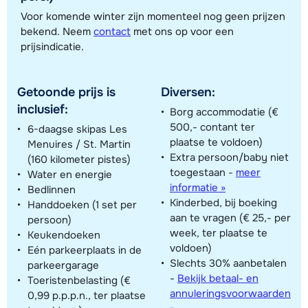
Voor komende winter zijn momenteel nog geen prijzen
Toon alle accommodaties in dit gebied
bekend. Neem
contact
met ons op voor een
prijsindicatie.
Deze kaart geeft een indicatie van de ligging van onze accommodaties. De
exacte locatie kan enigszins afwijken.
Getoonde prijs is
Diversen:
inclusief:
Borg accommodatie (€
500,- contant ter
6-daagse skipas Les
plaatse te voldoen)
Menuires / St. Martin
Extra persoon/baby niet
(160 kilometer pistes)
toegestaan
-
meer
Water en energie
informatie »
Bedlinnen
Kinderbed, bij boeking
Handdoeken (1 set per
aan te vragen (€ 25,- per
persoon)
week, ter plaatse te
Keukendoeken
voldoen)
Eén parkeerplaats in de
Slechts 30% aanbetalen
parkeergarage
-
Bekijk betaal- en
Toeristenbelasting (€
annuleringsvoorwaarden
0,99 p.p.p.n., ter plaatse