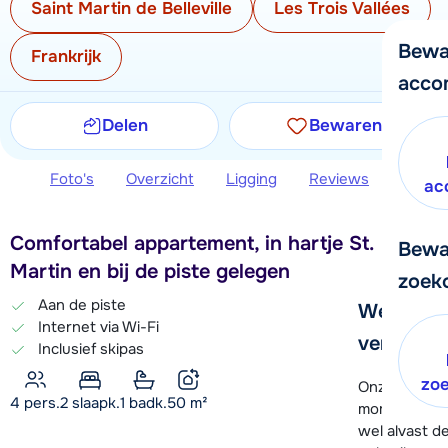
Saint Martin de Belleville
Les Trois Vallées
Bewa
Frankrijk
acco
Delen
Bewaren
Foto's
Overzicht
Ligging
Reviews
Extra 
ac
Comfortabel appartement, in hartje St.
Bewa
Martin en bij de piste gelegen
zoek
Aan de piste
We helpe
Internet via Wi-Fi
verder!
Inclusief skipas
zo
Onze klanten
4 pers.
2
slaapk.
1 badk.
50
m²
moment hela
wel alvast d