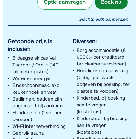
Optie aanvragen
Boek nu
Slechts 30% aanbetalen
Getoonde prijs is
Diversen:
inclusief:
Borg accommodatie (€
1.000,- per creditcard
6-daagse skipas Val
ter plaatse te voldoen)
Thorens / Orelle (140
Huisdieren op aanvraag
kilometer pistes)
(€ 95,- per week,
Water en energie
opgeven bij boeking, ter
Eindschoonmaak, excl.
plaatse te voldoen)
keukenhoek en vaat
Kinderbed, bij boeking
Bedlinnen, bedden zijn
aan te vragen
opgemaakt bij aankomst
(kosteloos)
Handdoeken (1 set per
Kinderstoel, bij boeking
persoon)
aan te vragen
Wi-Fi internetverbinding
(kosteloos)
Gebruik sauna
Broodjesservice mogelijk