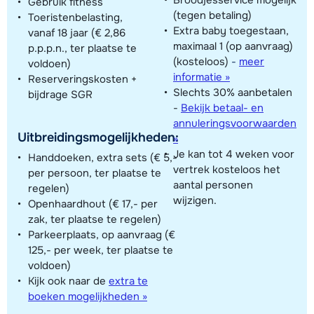
Gebruik fitness
(tegen betaling)
Toeristenbelasting,
Extra baby toegestaan,
vanaf 18 jaar (€ 2,86
maximaal 1 (op aanvraag)
p.p.p.n., ter plaatse te
(kosteloos)
-
meer
voldoen)
informatie »
Reserveringskosten +
Slechts 30% aanbetalen
bijdrage SGR
-
Bekijk betaal- en
annuleringsvoorwaarden
Uitbreidingsmogelijkheden:
»
Je kan tot 4 weken voor
Handdoeken, extra sets (€ 5,-
vertrek kosteloos het
per persoon, ter plaatse te
aantal personen
regelen)
wijzigen.
Openhaardhout (€ 17,- per
zak, ter plaatse te regelen)
Parkeerplaats, op aanvraag (€
125,- per week, ter plaatse te
voldoen)
Kijk ook naar de
extra te
boeken mogelijkheden »