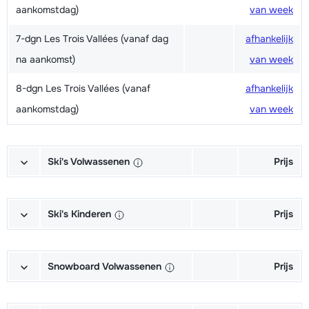
aankomstdag)
van week
7-dgn Les Trois Vallées (vanaf dag
afhankelijk
na aankomst)
van week
8-dgn Les Trois Vallées (vanaf
afhankelijk
aankomstdag)
van week
Ski's Volwassenen
Prijs
Excellent (Excellence) Ski's +
afhankelijk
Schoenen + Stokken (6/7 dagen)
van week
Ski's Kinderen
Prijs
Excellent (Excellence) Ski's +
afhankelijk
Kampioen (Champion) Ski's +
afhankelijk
Stokken (6/7 dagen)
van week
Schoenen + Stokken (6/7 dagen)
van week
Snowboard Volwassenen
Prijs
Excellent (Excellence) Schoenen
afhankelijk
Kampioen (Champion) Ski's +
afhankelijk
Goud (Sensation) Snowboard +
afhankelijk