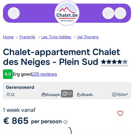
Contact
Bewaa
Home
Frankrijk
Les Trois Vallées
Val Thorens
Chalet-appartement Chalet
des Neiges - Plein
Sud
Erg goed
225 reviews
8,0
Klantwaardering
Gerenoveerd
1
/
1
12
6
slaapk.
6
badk.
150
m²
1 week vanaf
€ 865
per persoon