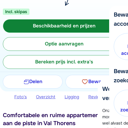
Incl. skipas
Bewa
acco
Beschikbaarheid en prijzen
Optie aanvragen
ac
Bereken prijs incl. extra's
Bewa
zoek
Delen
Bewaren
We helpe
Foto's
Overzicht
Ligging
Reviews
Beschi
verder!
zo
Onze klanten
Comfortabele en ruime appartementen direct
moment hela
aan de piste in Val Thorens
wel alvast d