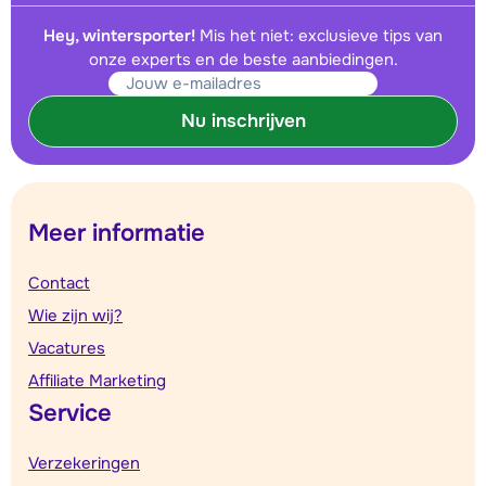
Hey, wintersporter!
Mis het niet: exclusieve tips van
onze experts en de beste aanbiedingen.
Nu inschrijven
Meer informatie
Contact
Wie zijn wij?
Vacatures
Affiliate Marketing
Service
Verzekeringen