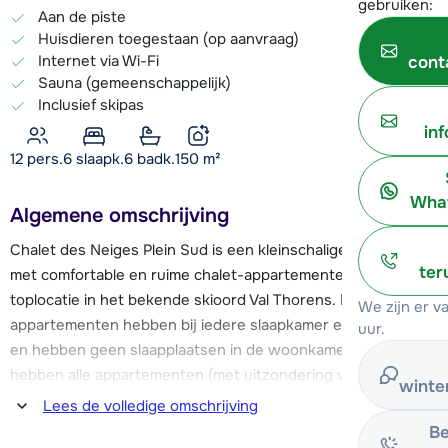
gebruiken:
Aan de piste
Huisdieren toegestaan (op aanvraag)
Internet via Wi-Fi
cont
Sauna (gemeenschappelijk)
Inclusief skipas
in
12 pers.
6
slaapk.
6 badk.
150
m²
What
Algemene omschrijving
Chalet des Neiges Plein Sud is een kleinschalige résidence
ter
met comfortable en ruime chalet-appartementen op een
toplocatie in het bekende skioord Val Thorens. De 13
We zijn er 
appartementen hebben bij iedere slaapkamer een badkamer
uur.
en hebben geen slaapplaatsen in de woonkamer. Verder
hebben alle appartementen (met uitzondering van het 4-
winte
persoons appartement) een mooie natuurstenen open
Lees de volledige omschrijving
haard in de woonkamer.
Be