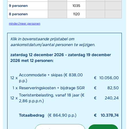
9 personen
1035
8 personen
1120
minder/meer personen
Klik in bovenstaande prijstabel om
aankomstdatum/aantal personen te wijzigen.
zaterdag 12 december 2026 - zaterdag 19 december
2026 met 12 personen:
Accommodatie + skipas (€ 838,00
12
x
€
10.056,00
p.p.)
1
x
Reserveringskosten + bijdrage SGR
€
82,50
Toeristenbelasting, vanaf 18 jaar (€
12
x
€
240,24
2,86 p.p.p.n.)
Totaalbedrag
(€ 864,90 p.p.)
€
10.378,74