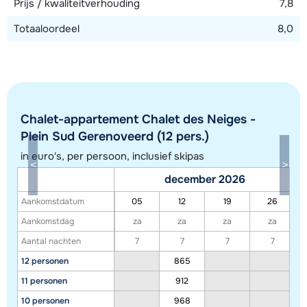
Prijs / kwaliteitverhouding
7,8
Totaaloordeel
8,0
Chalet-appartement Chalet des Neiges -
Plein Sud Gerenoveerd (12 pers.)
in euro's, per persoon, inclusief skipas
Toon alle accommodaties in dit gebied
december 2026
Deze kaart geeft een indicatie van de ligging van onze accommodaties. De
Aankomstdatum
05
12
19
26
exacte locatie kan enigszins afwijken.
Aankomstdag
za
za
za
za
Aantal nachten
7
7
7
7
12 personen
865
11 personen
912
10 personen
968