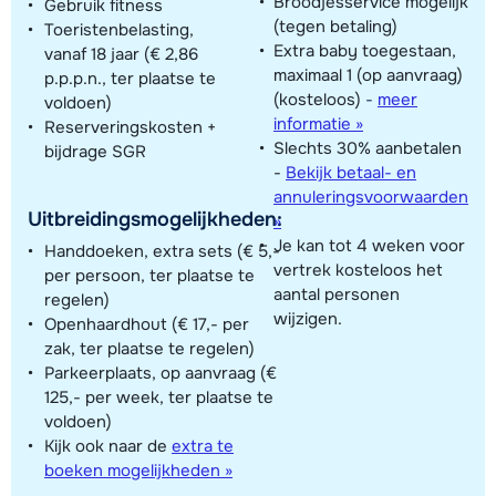
Broodjesservice mogelijk
Gebruik fitness
(tegen betaling)
Toeristenbelasting,
Extra baby toegestaan,
vanaf 18 jaar (€ 2,86
maximaal 1 (op aanvraag)
p.p.p.n., ter plaatse te
(kosteloos)
-
meer
voldoen)
informatie »
Reserveringskosten +
Slechts 30% aanbetalen
bijdrage SGR
-
Bekijk betaal- en
annuleringsvoorwaarden
Uitbreidingsmogelijkheden:
»
Je kan tot 4 weken voor
Handdoeken, extra sets (€ 5,-
vertrek kosteloos het
per persoon, ter plaatse te
aantal personen
regelen)
wijzigen.
Openhaardhout (€ 17,- per
zak, ter plaatse te regelen)
Parkeerplaats, op aanvraag (€
125,- per week, ter plaatse te
voldoen)
Kijk ook naar de
extra te
boeken mogelijkheden »