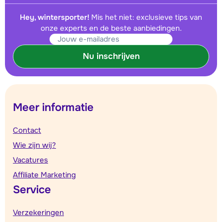
Hey, wintersporter!
Mis het niet: exclusieve tips van
onze experts en de beste aanbiedingen.
Nu inschrijven
Meer informatie
Contact
Wie zijn wij?
Vacatures
Affiliate Marketing
Service
Verzekeringen