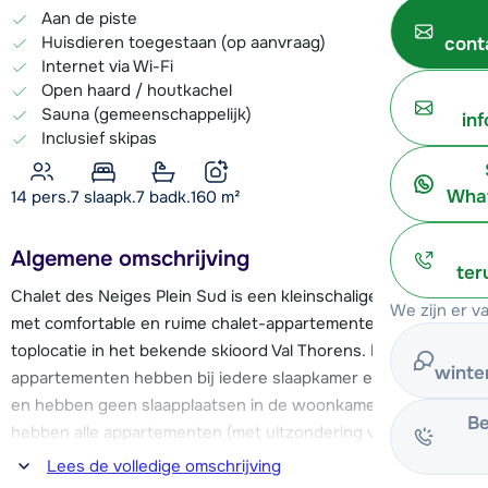
Aan de piste
Huisdieren toegestaan (op aanvraag)
cont
Internet via Wi-Fi
Open haard / houtkachel
Sauna (gemeenschappelijk)
in
Inclusief skipas
What
14 pers.
7
slaapk.
7 badk.
160
m²
Algemene omschrijving
ter
Chalet des Neiges Plein Sud is een kleinschalige résidence
We zijn er v
met comfortable en ruime chalet-appartementen op een
toplocatie in het bekende skioord Val Thorens. De 13
winte
appartementen hebben bij iedere slaapkamer een badkamer
en hebben geen slaapplaatsen in de woonkamer. Verder
Be
hebben alle appartementen (met uitzondering van het 4-
persoons appartement) een mooie natuurstenen open
Lees de volledige omschrijving
haard in de woonkamer.