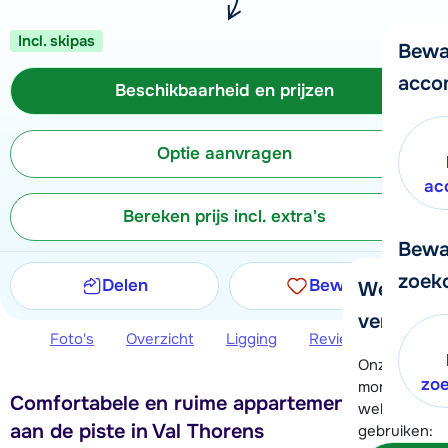
Incl. skipas
Bewa
acco
Beschikbaarheid en prijzen
Optie aanvragen
ac
Bereken prijs incl. extra's
Bewa
zoek
Delen
Bewaren
We helpe
verder!
Foto's
Overzicht
Ligging
Reviews
Beschi
Onze klanten
zo
moment hela
Comfortabele en ruime appartementen direct
wel alvast d
aan de piste in Val Thorens
gebruiken: