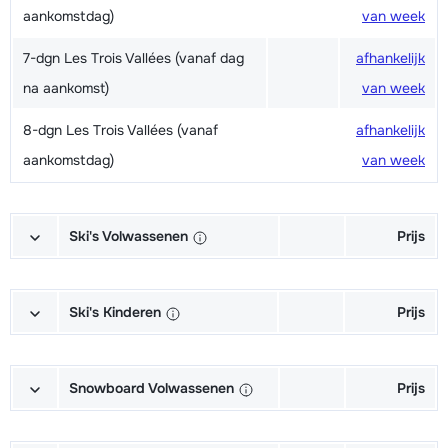
aankomstdag)
van week
7-dgn Les Trois Vallées (vanaf dag
afhankelijk
na aankomst)
van week
8-dgn Les Trois Vallées (vanaf
afhankelijk
aankomstdag)
van week
Ski's Volwassenen
Prijs
Excellent (Excellence) Ski's +
afhankelijk
Schoenen + Stokken (6/7 dagen)
van week
Ski's Kinderen
Prijs
Excellent (Excellence) Ski's +
afhankelijk
Kampioen (Champion) Ski's +
afhankelijk
Stokken (6/7 dagen)
van week
Schoenen + Stokken (6/7 dagen)
van week
Snowboard Volwassenen
Prijs
Excellent (Excellence) Schoenen
afhankelijk
Kampioen (Champion) Ski's +
afhankelijk
Goud (Sensation) Snowboard +
afhankelijk