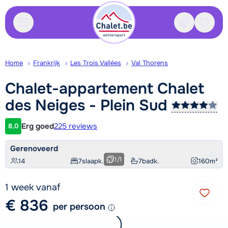
Contact
Bewaa
Home
Frankrijk
Les Trois Vallées
Val Thorens
Chalet-appartement Chalet
des Neiges - Plein
Sud
Erg goed
225 reviews
8,0
Klantwaardering
Gerenoveerd
1
/
1
14
7
slaapk.
7
badk.
160
m²
1 week vanaf
€ 836
per persoon