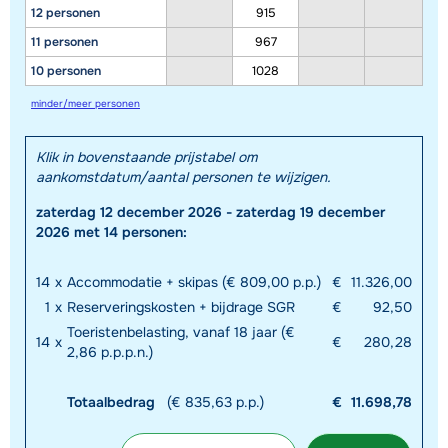
12 personen
915
11 personen
967
10 personen
1028
minder/meer personen
Klik in bovenstaande prijstabel om
aankomstdatum/aantal personen te wijzigen.
zaterdag 12 december 2026 - zaterdag 19 december
2026 met 14 personen:
14
x
Accommodatie + skipas (€ 809,00 p.p.)
€
11.326,00
1
x
Reserveringskosten + bijdrage SGR
€
92,50
Toeristenbelasting, vanaf 18 jaar (€
14
x
€
280,28
2,86 p.p.p.n.)
Totaalbedrag
(€ 835,63 p.p.)
€
11.698,78