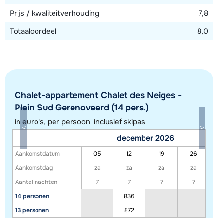
Prijs / kwaliteitverhouding
7,8
Totaaloordeel
8,0
Chalet-appartement Chalet des Neiges -
Plein Sud Gerenoveerd (14 pers.)
in euro's, per persoon, inclusief skipas
Toon alle accommodaties in dit gebied
december 2026
Deze kaart geeft een indicatie van de ligging van onze accommodaties. De
Aankomstdatum
05
12
19
26
exacte locatie kan enigszins afwijken.
Aankomstdag
za
za
za
za
Aantal nachten
7
7
7
7
14 personen
836
13 personen
872