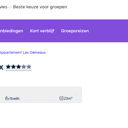
vies
Beste keuze voor groepen
nbiedingen
Kort verblijf
Groepsreizen
Appartement Les Gémeaux
ux
Onze klan
gesloten.
gebruiken
Be
1
badk.
23
m²