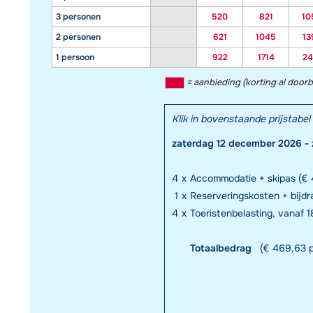
3 personen
520
821
10
2 personen
621
1045
13
1 persoon
922
1714
24
= aanbieding (korting al door
Klik in bovenstaande prijstab
zaterdag 12 december 2026 -
4
x
Accommodatie + skipas (€ 
1
x
Reserveringskosten + bijd
4
x
Toeristenbelasting, vanaf 
Totaalbedrag
(€ 469,63 p