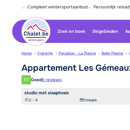
Compleet wintersportaanbod
Persoonlijk reisad
Zoek en boek
Skigebieden
Aa
Home
Frankrijk
Paradiski - La Plagne
Belle Plagne
Appartement Les
Gémea
Goed
6 reviews
7,7
Klantwaardering
studio met slaaphoek
2 - 4
1
slaapk.