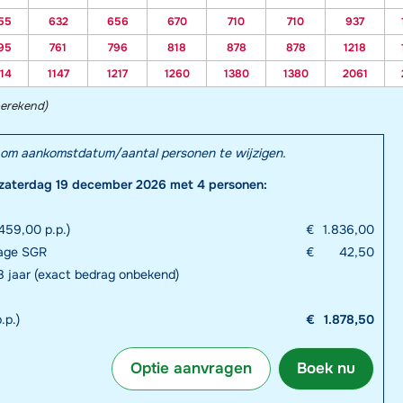
55
632
656
670
710
710
937
95
761
796
818
878
878
1218
14
1147
1217
1260
1380
1380
2061
berekend)
el om aankomstdatum/aantal personen te wijzigen.
 zaterdag 19 december 2026 met 4 personen:
459,00 p.p.)
€
1.836,00
rage SGR
€
42,50
18 jaar (exact bedrag onbekend)
.p.)
€
1.878,50
Optie aanvragen
Boek nu