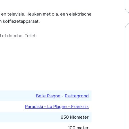
ocker in de gemeenschappelijke skiberging.
 betaling de auto kunt parkeren.
 televisie. Keuken met o.a. een elektrische
 alleen ter plaatse.
 koffiezetapparaat.
of douche. Toilet.
Belle Plagne
-
Plattegrond
Paradiski - La Plagne - Frankrijk
950 kilometer
100 meter