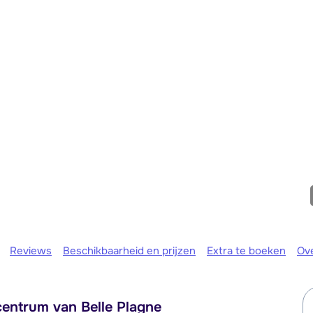
Morgen o
Reviews
Beschikbaarheid en prijzen
Extra te boeken
Ov
centrum van Belle Plagne