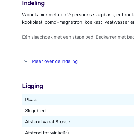
Indeling
speed internet mogelijk tegen betaling) en een ski-l
De résidence heeft een parkeergarage, waar je tegen
Woonkamer met een 2-persoons slaapbank, eethoek en
Parkeerplaatsen zijn niet vooraf te reserveren, dit kan
kookplaat, combi-magnetron, koelkast, vaatwasser en
Eén slaaphoek met een stapelbed. Badkamer met bad 
Meer over de indeling
Ligging
Plaats
Skigebied
Afstand vanaf Brussel
Afstand tot winkel(s)