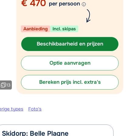
€ 470
per persoon
Plan een terugbelverzoek
m 09:00 uur weer beschikbaar:
Aanbieding
Incl. skipas
Chat met wintersportspecialist
Bel ons via 03 3037838
Beschikbaarheid en prijzen
Optie aanvragen
Bereken prijs incl. extra's
13
erige types
Foto's
Skidorp: Belle Plagne