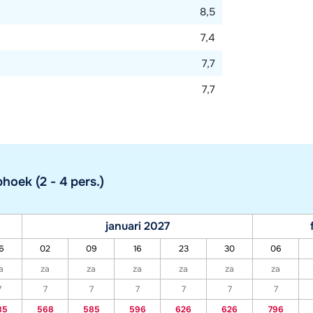
8,5
7,4
7,7
7,7
oek (2 - 4 pers.)
januari 2027
6
02
09
16
23
30
06
a
za
za
za
za
za
za
7
7
7
7
7
7
7
85
568
585
596
626
626
796