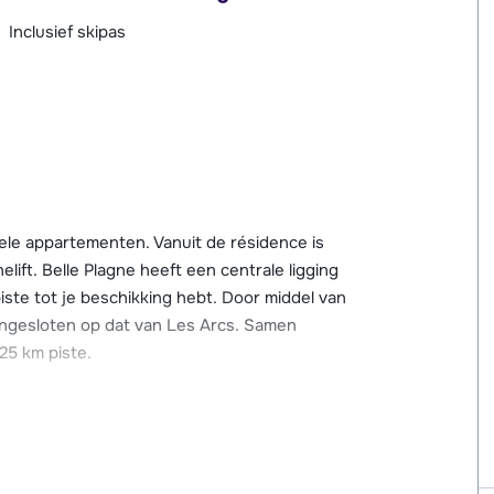
Inclusief skipas
le appartementen. Vanuit de résidence is
lift. Belle Plagne heeft een centrale ligging
iste tot je beschikking hebt. Door middel van
angesloten op dat van Les Arcs. Samen
25 km piste.
s en restaurants is résidence Les Gémeaux
t zich al op slechts 100 meter loopafstand.
n of terras, Wi-Fi internetverbinding (high-