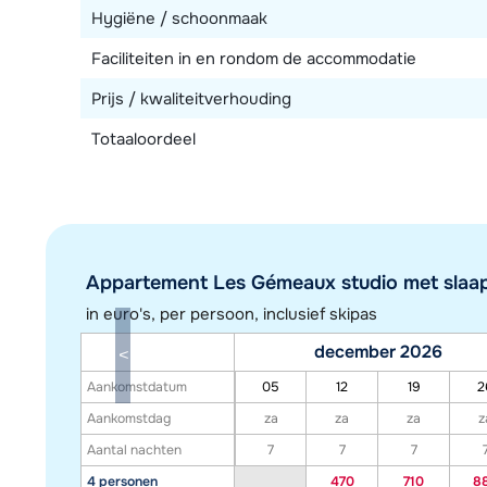
Hygiëne / schoonmaak
Faciliteiten in en rondom de accommodatie
Prijs / kwaliteitverhouding
Totaaloordeel
Appartement Les Gémeaux studio met slaaph
in euro's, per persoon, inclusief skipas
december 2026
Aankomstdatum
05
12
19
2
Aankomstdag
za
za
za
z
Aantal nachten
7
7
7
4 personen
470
710
8