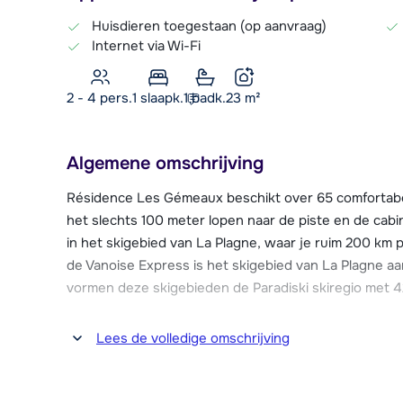
Huisdieren toegestaan (op aanvraag)
Internet via Wi-Fi
2 - 4 pers.
1
slaapk.
1 badk.
23
m²
Algemene omschrijving
Résidence Les Gémeaux beschikt over 65 comfortabe
het slechts 100 meter lopen naar de piste en de cabine
in het skigebied van La Plagne, waar je ruim 200 km p
de Vanoise Express is het skigebied van La Plagne a
vormen deze skigebieden de Paradiski skiregio met 4
Ook ten opzichte van voorzieningen als winkels, bar
Lees de volledige omschrijving
gunstig gelegen. Het centrum van Belle Plagne bevind
De appartementen zijn allemaal voorzien van een balko