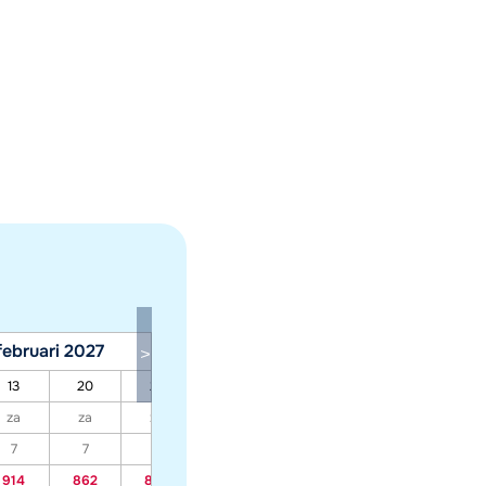
februari 2027
maart 2027
13
20
27
06
13
20
27
za
za
za
za
za
za
za
7
7
7
7
7
7
7
914
862
855
640
558
549
612