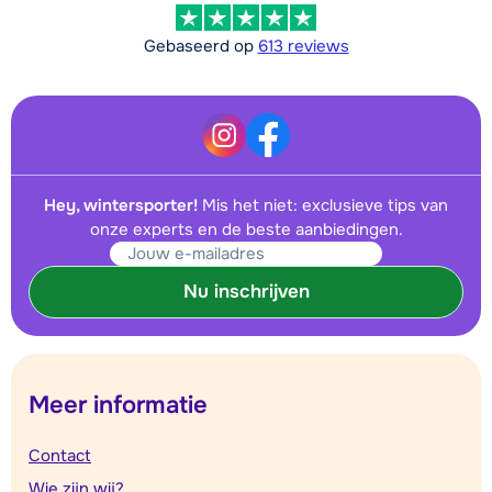
Gebaseerd op
613 reviews
Hey, wintersporter!
Mis het niet: exclusieve tips van
onze experts en de beste aanbiedingen.
Nu inschrijven
Meer informatie
Contact
Wie zijn wij?