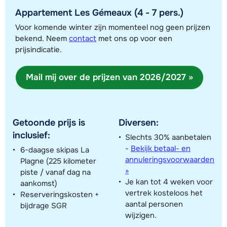
Appartement Les Gémeaux (4 - 7 pers.)
Voor komende winter zijn momenteel nog geen prijzen
bekend. Neem
contact
met ons op voor een
Toon alle accommodaties in dit gebied
prijsindicatie.
Deze kaart geeft een indicatie van de ligging van onze accommodaties. De
exacte locatie kan enigszins afwijken.
Mail mij over de prijzen van 2026/2027 »
Getoonde prijs is
Diversen:
inclusief:
Slechts 30% aanbetalen
-
Bekijk betaal- en
6-daagse skipas La
annuleringsvoorwaarden
Plagne (225 kilometer
»
piste / vanaf dag na
Je kan tot 4 weken voor
aankomst)
vertrek kosteloos het
Reserveringskosten +
aantal personen
bijdrage SGR
wijzigen.