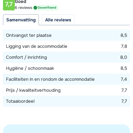
Goed
7,7
Afstand tot piste
6 reviews
Geverifieerd
100 meter
Samenvatting
Alle reviews
Afstand tot skilift
100 meter
Ontvangst ter plaatse
8,5
Ligging van de accommodatie
7,8
Bekijk kaart
Comfort / inrichting
8,0
Hygiëne / schoonmaak
8,5
Faciliteiten in en rondom de accommodatie
7,4
Prijs / kwaliteitverhouding
7,7
Totaaloordeel
7,7