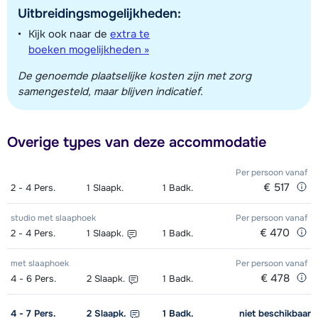
Uitbreidingsmogelijkheden:
Kijk ook naar de
extra te
boeken mogelijkheden »
De genoemde plaatselijke kosten zijn met zorg
samengesteld, maar blijven indicatief.
Overige types van deze accommodatie
Per persoon
vanaf
€ 517
2 - 4
Pers.
1
Slaapk.
1
Badk.
studio met slaaphoek
Per persoon
vanaf
€ 470
2 - 4
Pers.
1
Slaapk.
1
Badk.
met slaaphoek
Per persoon
vanaf
€ 478
4 - 6
Pers.
2
Slaapk.
1
Badk.
4 - 7
Pers.
2
Slaapk.
1
Badk.
niet beschikbaar