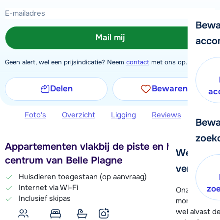
Bewa
Mail mij
acco
Geen alert, wel een prijsindicatie? Neem
contact
met ons op.
Delen
Bewaren
ac
Foto's
Overzicht
Ligging
Reviews
Extra 
Bewa
zoek
Appartementen vlakbij de piste en het
We helpe
centrum van Belle Plagne
verder!
Huisdieren toegestaan (op aanvraag)
Internet via Wi-Fi
zo
Onze klanten
Inclusief skipas
moment hela
wel alvast d