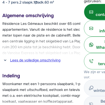
gebruiken:
4 - 7 pers.
2
slaapk.
1 badk.
60
m²
cont
Algemene omschrijving
Résidence Les Gémeaux beschikt over 65 comfortabele
appartementen. Vanuit de résidence is het slechts 100
in
meter lopen naar de piste en de cabinelift. Belle Plagne heeft
een centrale ligging in het skigebied van La Plagne, waar je
ruim 200 km piste tot je beschikking hebt. Door middel van
What
de Vanoise Express is het skigebied van La Plagne
aangesloten op dat van Les Arcs. Samen vormen deze
Lees de volledige omschrijving
ter
skigebieden de Paradiski skiregio met 425 km piste.
We zijn er 
Indeling
Ook ten opzichte van voorzieningen als winkels, bars en
uur.
restaurants is résidence Les Gémeaux gunstig gelegen. Het
Woonkamer met een 1-persoons slaapbank, 1-persoons
centrum van Belle Plagne bevindt zich al op slechts 100
slaapbank met uitschuifbed, eethoek en televisie. Keuken
winte
meter loopafstand.
met o.a. een elektrische kookplaat, combi-magnetron,
Be
koelkast, vaatwasser en koffiezetapparaat.