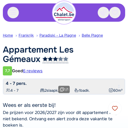
Contact
Bewaa
Home
Frankrijk
Paradiski - La Plagne
Belle Plagne
Appartement Les
Gémeaux
Goed
6 reviews
7,7
Klantwaardering
4 - 7 pers.
1
/
1
4 - 7
2
slaapk.
1
badk.
60
m²
Wees er als eerste bij!
De prijzen voor 2026/2027 zijn voor dit appartement nog
niet bekend. Ontvang een alert zodra deze vakantie te
boeken is.