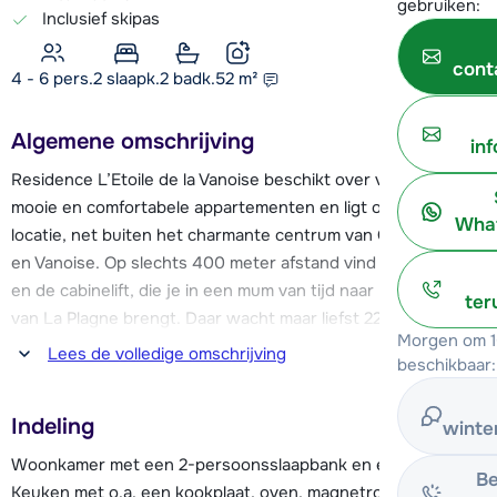
gebruiken:
Inclusief skipas
cont
4 - 6 pers.
2
slaapk.
2 badk.
52
m²
Algemene omschrijving
in
Residence L’Etoile de la Vanoise beschikt over verschillende
mooie en comfortabele appartementen en ligt op een mooie
What
locatie, net buiten het charmante centrum van Champagny
en Vanoise. Op slechts 400 meter afstand vind je de piste
en de cabinelift, die je in een mum van tijd naar het skigebied
ter
van La Plagne brengt. Daar wacht maar liefst 225 kilometer
Morgen om 1
aan pistes op je! Aan het einde van de dag kan je via twee
Lees de volledige omschrijving
beschikbaar:
rode pistes terug skiën naar het dorp.
Indeling
winte
Faciliteiten als een skischool, sportwinkels met skiverhuur,
supermarkt, restaurants en bars zijn allemaal te vinden in
Woonkamer met een 2-persoonsslaapbank en een televisie.
Be
het centrum. Verder heeft het dorp o.a. een openbaar
Keuken met o.a. een kookplaat, oven, magnetron, koelkast,