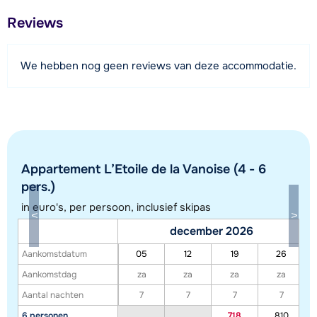
Afstand tot restaurant of bar
Reviews
250 meter
Afstand tot piste
We hebben nog geen reviews van deze accommodatie.
400 meter
Afstand tot skilift
400 meter
Bekijk kaart
Appartement L’Etoile de la Vanoise (4 - 6
pers.)
in euro's, per persoon, inclusief skipas
december 2026
Aankomstdatum
05
12
19
26
Aankomstdag
za
za
za
za
Aantal nachten
7
7
7
7
6 personen
718
810