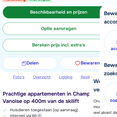
Beschikbaarheid en prijzen
Bewa
acco
Optie aanvragen
Bereken prijs incl. extra's
ac
Delen
Bewaren
Bewa
zoek
Foto's
Overzicht
Ligging
Reviews
Beschi
We helpe
verder!
Prachtige appartementen in Champagny en
zo
Vanoise op 400m van de skilift
Onze klanten
moment hela
Huisdieren toegestaan (op aanvraag)
wel alvast d
Internet via Wi-Fi