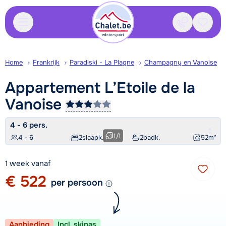
Contact
Bewaa
Home
Frankrijk
Paradiski - La Plagne
Champagny en Vanoise
Appartement L’Etoile de la
Vanoise
4 - 6 pers.
1
/
1
4 - 6
2
slaapk.
2
badk.
52
m²
1 week vanaf
€ 522
per persoon
Aanbieding
Incl. skipas