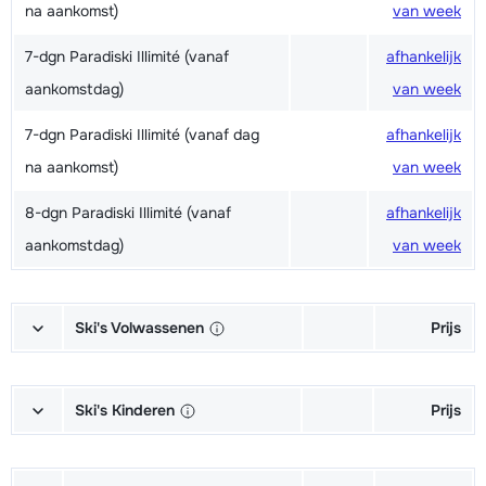
na aankomst)
van week
7-dgn Paradiski Illimité (vanaf
afhankelijk
aankomstdag)
van week
7-dgn Paradiski Illimité (vanaf dag
afhankelijk
na aankomst)
van week
8-dgn Paradiski Illimité (vanaf
afhankelijk
aankomstdag)
van week
Ski's Volwassenen
Prijs
Excellent (Excellence) Ski's +
afhankelijk
Schoenen + Stokken (6/7 dagen)
van week
Ski's Kinderen
Prijs
Excellent (Excellence) Ski's +
afhankelijk
Kampioen (Champion) Ski's +
afhankelijk