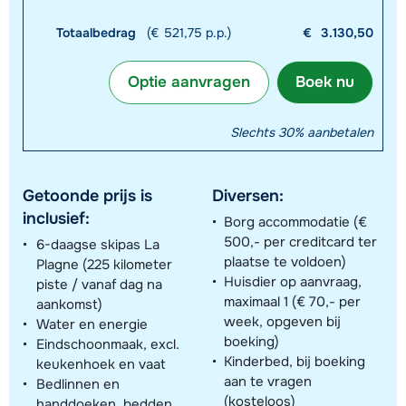
Totaalbedrag
(€ 521,75 p.p.)
€
3.130,50
Optie aanvragen
Boek nu
Slechts 30% aanbetalen
Getoonde prijs is
Diversen:
inclusief:
Borg accommodatie (€
500,- per creditcard ter
6-daagse skipas La
plaatse te voldoen)
Plagne (225 kilometer
Huisdier op aanvraag,
piste / vanaf dag na
maximaal 1 (€ 70,- per
aankomst)
week, opgeven bij
Water en energie
boeking)
Eindschoonmaak, excl.
Kinderbed, bij boeking
keukenhoek en vaat
aan te vragen
Bedlinnen en
(kosteloos)
handdoeken, bedden