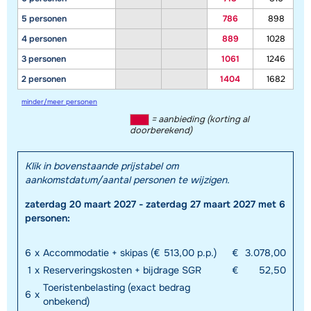
5 personen
786
898
4 personen
889
1028
3 personen
1061
1246
2 personen
1404
1682
minder/meer personen
Toon alle accommodaties in dit gebied
= aanbieding (korting al
Deze kaart geeft een indicatie van de ligging van onze accommodaties. De
doorberekend)
exacte locatie kan enigszins afwijken.
Klik in bovenstaande prijstabel om
aankomstdatum/aantal personen te wijzigen.
zaterdag 20 maart 2027 - zaterdag 27 maart 2027 met 6
personen:
6
x
Accommodatie + skipas (€ 513,00 p.p.)
€
3.078,00
1
x
Reserveringskosten + bijdrage SGR
€
52,50
Toeristenbelasting (exact bedrag
6
x
onbekend)