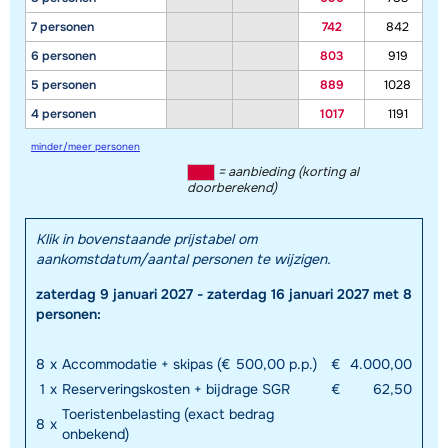
7 personen
742
842
6 personen
803
919
5 personen
889
1028
4 personen
1017
1191
minder/meer personen
Toon alle accommodaties in dit gebied
= aanbieding (korting al
Deze kaart geeft een indicatie van de ligging van onze accommodaties. De
doorberekend)
exacte locatie kan enigszins afwijken.
Klik in bovenstaande prijstabel om
aankomstdatum/aantal personen te wijzigen.
zaterdag 9 januari 2027 - zaterdag 16 januari 2027 met 8
personen:
8
x
Accommodatie + skipas (€ 500,00 p.p.)
€
4.000,00
1
x
Reserveringskosten + bijdrage SGR
€
62,50
Toeristenbelasting (exact bedrag
8
x
onbekend)