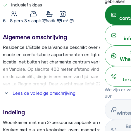
gebruiken:
Inclusief skipas
cont
6 - 8 pers.
3
slaapk.
2 badk.
58
m²
Algemene omschrijving
in
Residence L’Etoile de la Vanoise beschikt over verschillende
mooie en comfortabele appartementen en ligt op een mooie
What
locatie, net buiten het charmante centrum van Champagny
en Vanoise. Op slechts 400 meter afstand vind je de piste
en de cabinelift, die je in een mum van tijd naar het skigebied
ter
van La Plagne brengt. Daar wacht maar liefst 225 kilometer
We zijn er 
aan pistes op je! Aan het einde van de dag kan je via twee
Lees de volledige omschrijving
uur.
rode pistes terug skiën naar het dorp.
Indeling
winte
Faciliteiten als een skischool, sportwinkels met skiverhuur,
supermarkt, restaurants en bars zijn allemaal te vinden in
Woonkamer met een 2-persoonsslaapbank en een televisie.
Be
het centrum. Verder heeft het dorp o.a. een openbaar
Keuken met o.a. een kookplaat, oven, magnetron, koelkast,