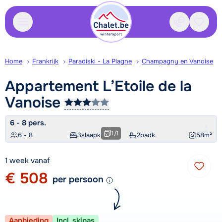
Contact
Bewaa
Home
Frankrijk
Paradiski - La Plagne
Champagny en Vanoise
Appartement L’Etoile de la
Vanoise
6 - 8 pers.
1
/
1
6 - 8
3
slaapk.
2
badk.
58
m²
1 week vanaf
€ 508
per persoon
Aanbieding
Incl. skipas