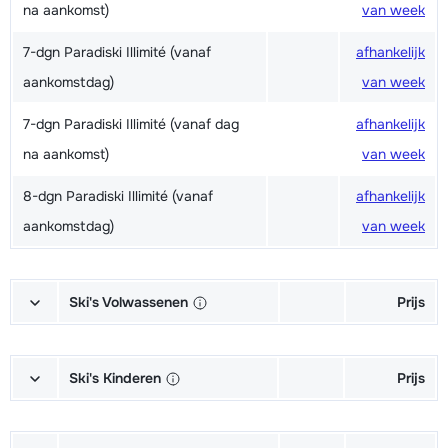
na aankomst)
van week
7-dgn Paradiski Illimité (vanaf
afhankelijk
aankomstdag)
van week
7-dgn Paradiski Illimité (vanaf dag
afhankelijk
na aankomst)
van week
8-dgn Paradiski Illimité (vanaf
afhankelijk
aankomstdag)
van week
Ski's Volwassenen
Prijs
Excellent (Excellence) Ski's +
afhankelijk
Schoenen + Stokken (6/7 dagen)
van week
Ski's Kinderen
Prijs
Excellent (Excellence) Ski's +
afhankelijk
Kampioen (Champion) Ski's +
afhankelijk