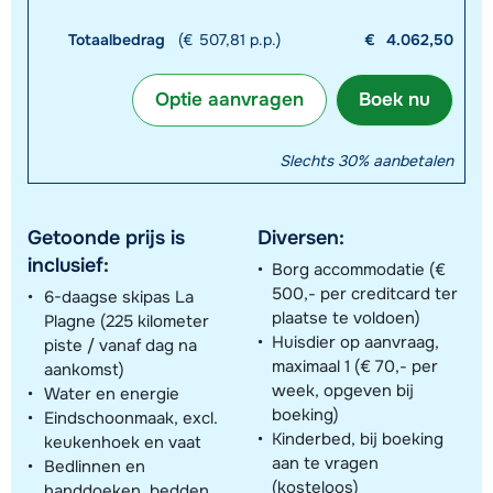
Totaalbedrag
(€ 507,81 p.p.)
€
4.062,50
Optie aanvragen
Boek nu
Slechts 30% aanbetalen
Getoonde prijs is
Diversen:
inclusief:
Borg accommodatie (€
500,- per creditcard ter
6-daagse skipas La
plaatse te voldoen)
Plagne (225 kilometer
Huisdier op aanvraag,
piste / vanaf dag na
maximaal 1 (€ 70,- per
aankomst)
week, opgeven bij
Water en energie
boeking)
Eindschoonmaak, excl.
Kinderbed, bij boeking
keukenhoek en vaat
aan te vragen
Bedlinnen en
(kosteloos)
handdoeken, bedden