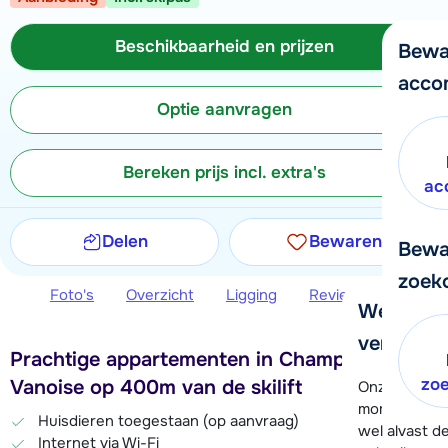
Beschikbaarheid en prijzen
Bewa
acco
Optie aanvragen
Bereken prijs incl. extra's
ac
Delen
Bewaren
Bewa
zoek
Foto's
Overzicht
Ligging
Reviews
Beschi
We helpe
verder!
Prachtige appartementen in Champagny en
zo
Vanoise op 400m van de skilift
Onze klanten
moment hela
Huisdieren toegestaan (op aanvraag)
wel alvast d
Internet via Wi-Fi