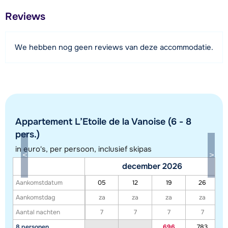
Afstand tot restaurant of bar
Reviews
250 meter
Afstand tot piste
We hebben nog geen reviews van deze accommodatie.
400 meter
Afstand tot skilift
400 meter
Bekijk kaart
Appartement L’Etoile de la Vanoise (6 - 8
pers.)
in euro's, per persoon, inclusief skipas
december 2026
Aankomstdatum
05
12
19
26
Aankomstdag
za
za
za
za
Aantal nachten
7
7
7
7
8 personen
696
783