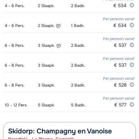
dagen)
van week
+ Stokken (8 dagen)
van week
van week
€ 534
4 - 6
Pers.
2
Slaapk.
2
Badk.
Goud (Sensation) Schoenen (8
afhankelijk
Toekomst (Espoir) Ski's + Stokken (8
afhankelijk
Per persoon
vanaf
dagen)
van week
dagen)
van week
€ 534
4 - 6
Pers.
2
Slaapk.
1
Badk.
Zilver (Evolution) Ski's + Schoenen +
afhankelijk
Toekomst (Espoir) Schoenen (8
afhankelijk
Per persoon
vanaf
€ 537
6 - 8
Stokken (8 dagen)
Pers.
3
Slaapk.
2
Badk.
van week
dagen)
van week
Zilver (Evolution) Ski's + Stokken (8
afhankelijk
Per persoon
vanaf
Mini Kid Ski's + Stokken + Schoenen
afhankelijk
€ 537
6 - 8
Pers.
3
Slaapk.
2
Badk.
dagen)
van week
(8 dagen)
van week
Per persoon
vanaf
Zilver (Evolution) Schoenen (8
afhankelijk
Mini Kid Ski's + Stokken (8 dagen)
afhankelijk
€ 528
6 - 8
Pers.
3
Slaapk.
2
Badk.
dagen)
van week
van week
Per persoon
vanaf
Mini Kid Schoenen (8 dagen)
afhankelijk
€ 577
10 - 12
Pers.
5
Slaapk.
5
Badk.
van week
Skidorp: Champagny en Vanoise