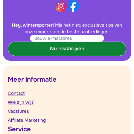
Hey, wintersporter!
Mis het niet: exclusieve tips van
onze experts en de beste aanbiedingen.
Nu inschrijven
Meer informatie
Contact
Wie zijn wij?
Vacatures
Affiliate Marketing
Service