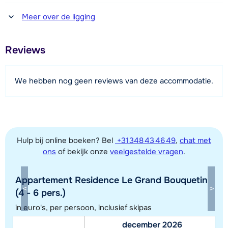
Afstand tot winkel(s)
Meer over de ligging
600 meter
Afstand tot restaurant of bar
Reviews
500 meter
Afstand tot piste
We hebben nog geen reviews van deze accommodatie.
600 meter
Afstand tot skilift
600 meter
Afstand tot skibushalte
Hulp bij online boeken? Bel
+31 348 43 46 49
,
chat met
50 meter
ons
of bekijk onze
veelgestelde vragen
.
Appartement Residence Le Grand Bouquetin
Bekijk kaart
(4 - 6 pers.)
in euro's, per persoon, inclusief skipas
december 2026