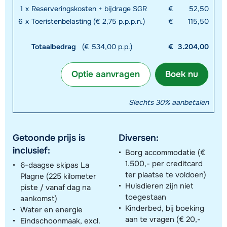
1
x
Reserveringskosten + bijdrage SGR
€
52,50
6
x
Toeristenbelasting (€ 2,75 p.p.p.n.)
€
115,50
Totaalbedrag
(€ 534,00 p.p.)
€
3.204,00
Optie aanvragen
Boek nu
Slechts 30% aanbetalen
Getoonde prijs is
Diversen:
inclusief:
Borg accommodatie (€
1.500,- per creditcard
6-daagse skipas La
ter plaatse te voldoen)
Plagne (225 kilometer
Huisdieren zijn niet
piste / vanaf dag na
toegestaan
aankomst)
Kinderbed, bij boeking
Water en energie
aan te vragen (€ 20,-
Eindschoonmaak, excl.