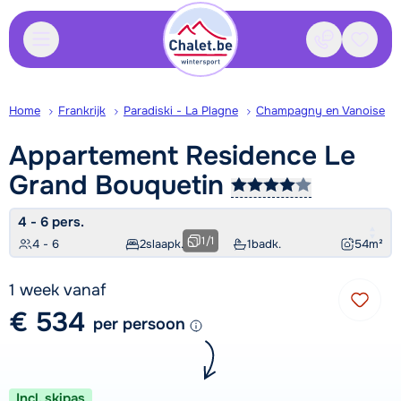
Contact
Bewaa
Home
Frankrijk
Paradiski - La Plagne
Champagny en Vanoise
Appartement Residence Le
Grand
Bouquetin
4 - 6 pers.
1
/
1
4 - 6
2
slaapk.
1
badk.
54
m²
1 week vanaf
€ 534
per persoon
Incl. skipas