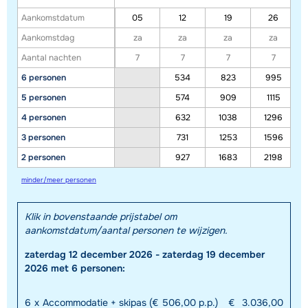
Aankomstdatum
05
12
19
26
Aankomstdag
za
za
za
za
Aantal nachten
7
7
7
7
6 personen
534
823
995
5 personen
574
909
1115
4 personen
632
1038
1296
3 personen
731
1253
1596
2 personen
927
1683
2198
minder/meer personen
Toon alle accommodaties in dit gebied
Deze kaart geeft een indicatie van de ligging van onze accommodaties. De
Klik in bovenstaande prijstabel om
aankomstdatum/aantal personen te wijzigen.
exacte locatie kan enigszins afwijken.
zaterdag 12 december 2026 - zaterdag 19 december
2026 met 6 personen:
6
x
Accommodatie + skipas (€ 506,00 p.p.)
€
3.036,00