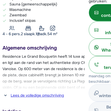
gebruiken:
Sauna (gemeenschappelijk)
Wasmachine
Zwembad
cont
Inclusief skipas
in
4 - 6 pers.
2
slaapk.
1 badk.
54
m²
Algemene omschrijving
What
Residence Le Grand Bouquetin heeft 14 luxe appartementen
en ligt aan de rand van het authentieke dorp Champagny en
ter
Vanoise. Op 600 meter van de residence is de cabinelift en
de piste, deze cabinelift brengt je binnen 10 minuten boven
maandag om 
op de berg, waar je vervolgens richting La Plagne kunt
beschikbaar:
skiën. Of je nu een beginnende skiër bent of een
doorgewinterde expert, in Paradiski - La Plagne vind je
Lees de volledige omschrijving
winte
afdalingen voor elk niveau. Na een dag in de sneeuw kun je
heerlijk ontspannen in de résidence. Ontspan in het
Be