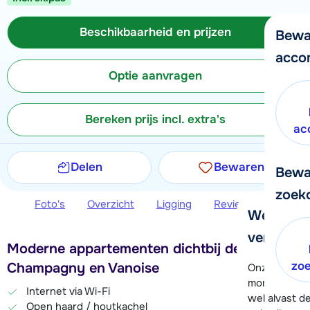
Beschikbaarheid en prijzen
Bewa
acco
Optie aanvragen
Bereken prijs incl. extra's
ac
Delen
Bewaren
Bewa
zoek
Foto's
Overzicht
Ligging
Reviews
Beschi
We helpe
verder!
Moderne appartementen dichtbij de skilift in
zo
Champagny en Vanoise
Onze klanten
moment hela
Internet via Wi-Fi
wel alvast d
Open haard / houtkachel