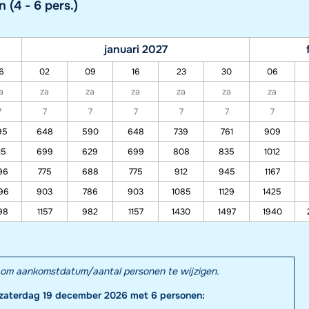
(4 - 6 pers.)
januari 2027
6
02
09
16
23
30
06
a
za
za
za
za
za
za
7
7
7
7
7
7
7
95
648
590
648
739
761
909
15
699
629
699
808
835
1012
96
775
688
775
912
945
1167
96
903
786
903
1085
1129
1425
98
1157
982
1157
1430
1497
1940
el om aankomstdatum/aantal personen te wijzigen.
 zaterdag 19 december 2026 met 6 personen: