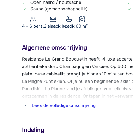
Open haard / houtkachel
Sauna (gemeenschappelijk)
4 - 6 pers.
2
slaapk.
1 badk.
60
m²
Algemene omschrijving
Residence Le Grand Bouquetin heeft 14 luxe apparte
authentieke dorp Champagny en Vanoise. Op 600 mete
piste, deze cabinelift brengt je binnen 10 minuten bo
La Plagne kunt skiën. Of je nu een beginnende skiër
Paradiski - La Plagne vind je afdalingen voor elk nive
ontspannen in de résidence. Ontspan in het verwarm
Grand Bouquetin biedt de perfecte combinatie van a
Lees de volledige omschrijving
Op slechts 600 meter van Résidence Le Grand Bouque
Champagny en Vanoise. Hier vind je alles voor een ge
Indeling