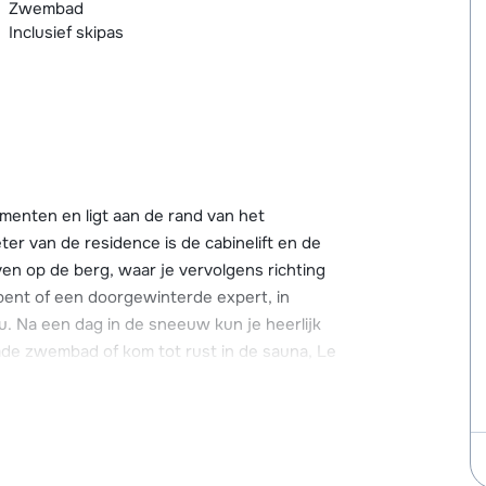
Zwembad
Inclusief skipas
menten en ligt aan de rand van het
r van de residence is de cabinelift en de
ven op de berg, waar je vervolgens richting
 bent of een doorgewinterde expert, in
au. Na een dag in de sneeuw kun je heerlijk
de zwembad of kom tot rust in de sauna, Le
vontuur op de pistes en ontspanning daarna!
tin vind je het gezellige centrum van
slaagde wintersportervaring, van skiverhuur,