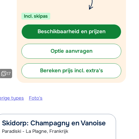
Vul het contactformulier in
Incl. skipas
Mail naar info@chalet.be
 vandaag tot 17:30 uur.
Beschikbaarheid en prijzen
Optie aanvragen
Bereken prijs incl. extra's
17
erige types
Foto's
Skidorp: Champagny en Vanoise
Paradiski - La Plagne, Frankrijk