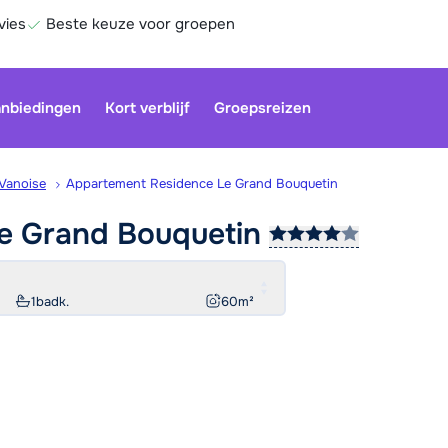
vies
Beste keuze voor groepen
nbiedingen
Kort verblijf
Groepsreizen
Vanoise
Appartement Residence Le Grand Bouquetin
Le Grand
Bouquetin
1
badk.
60
m²
Be