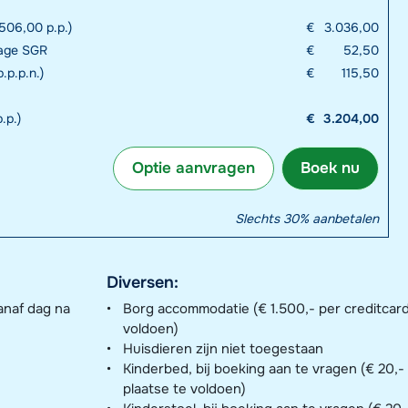
506,00 p.p.)
€
3.036,00
rage SGR
€
52,50
.p.p.n.)
€
115,50
.p.)
€
3.204,00
Optie aanvragen
Boek nu
Slechts 30% aanbetalen
Diversen:
anaf dag na
Borg accommodatie (€ 1.500,- per creditcard
voldoen)
Huisdieren zijn niet toegestaan
Kinderbed, bij boeking aan te vragen (€ 20,- 
plaatse te voldoen)