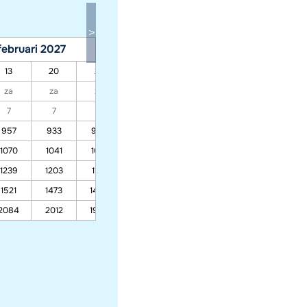
februari 2027
maart 2027
13
20
27
06
13
20
27
za
za
za
za
za
za
za
7
7
7
7
7
7
7
957
933
909
739
590
590
648
1070
1041
1012
808
629
629
699
1239
1203
1167
912
688
688
775
1521
1473
1425
1085
786
786
903
2084
2012
1940
1430
982
982
1157