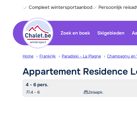
Compleet wintersportaanbod
Persoonlijk reisad
Zoek en boek
Skigebieden
Aa
Home
Frankrijk
Paradiski - La Plagne
Champagny en 
Appartement Residence 
4 - 6 pers.
4 - 6
2
slaapk.