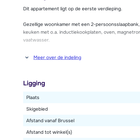
een bioscoop tot een overdekt zwembad voor de nod
diverse keuzes aan winkels, restaurants en enkele a
Dit appartement ligt op de eerste verdieping.
skiën gezellig af te sluiten.
Gezellige woonkamer met een 2-persoonsslaapbank, te
Residence Le Grand Bouquetin heeft een gedeelde s
keuken met o.a. inductiekookplaten, oven, magnetron
appartement heeft Wi-Fi en één parkeerplaats tot zij
vaatwasser.
voor elektrische auto's.
Twee slaapkamers, waarvan één met twee 1-persoons
Meer over de indeling
persoonsbed )en één cabine met een 2-persoonsbed
toilet.
Ligging
Plaats
Skigebied
Afstand vanaf Brussel
Afstand tot winkel(s)