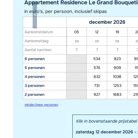
Appartement Residence Le Grand Bouquetin 
in euro's, per persoon, inclusief skipas
december 2026
Aankomstdatum
05
12
19
2
Aankomstdag
za
za
za
z
Aantal nachten
7
7
7
6 personen
534
823
9
5 personen
574
909
11
4 personen
632
1038
12
3 personen
731
1253
15
2 personen
927
1683
21
minder/meer personen
Klik in bovenstaande prijstab
zaterdag 12 december 2026 -