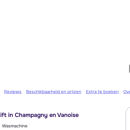
We zijn er
Reviews
Beschikbaarheid en prijzen
Extra te boeken
Ov
lift in Champagny en Vanoise
Wasmachine