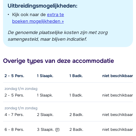
Uitbreidingsmogelijkheden:
Kijk ook naar de
extra te
boeken mogelijkheden »
De genoemde plaatselijke kosten zijn met zorg
samengesteld, maar blijven indicatief.
Overige types van deze accommodatie
2 - 5
Pers.
1
Slaapk.
1
Badk.
niet beschikbaar
zondag t/m zondag
2 - 5
Pers.
1
Slaapk.
1
Badk.
niet beschikbaar
zondag t/m zondag
4 - 7
Pers.
2
Slaapk.
2
Badk.
niet beschikbaar
6 - 8
Pers.
3
Slaapk.
2
Badk.
niet beschikbaar