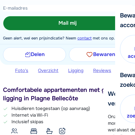
Bewa
Mail mij
acco
Geen alert, wel een prijsindicatie? Neem
contact
met ons op.
Delen
Bewaren
ac
Foto's
Overzicht
Ligging
Reviews
Extra 
Bewa
zoek
Comfortabele appartementen met gunstige
We helpe
ligging in Plagne Bellecôte
verder!
Huisdieren toegestaan (op aanvraag)
Internet via Wi-Fi
zo
Onze klanten
Inclusief skipas
moment hela
wel alvast d