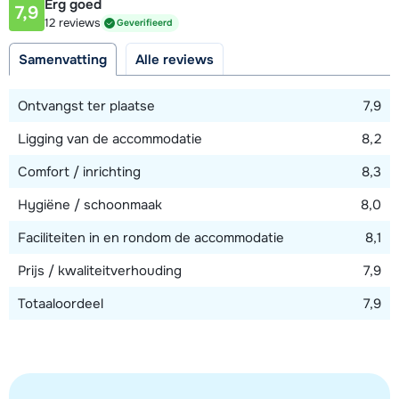
Erg goed
7,9
Afstand tot piste
12 reviews
Geverifieerd
120 meter
Samenvatting
Alle reviews
Afstand tot skilift
120 meter
Ontvangst ter plaatse
7,9
Ligging van de accommodatie
8,2
Bekijk kaart
Comfort / inrichting
8,3
Hygiëne / schoonmaak
8,0
Faciliteiten in en rondom de accommodatie
8,1
Prijs / kwaliteitverhouding
7,9
Totaaloordeel
7,9