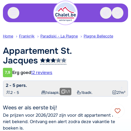
Contact
Bewaa
Home
Frankrijk
Paradiski - La Plagne
Plagne Bellecote
Appartement St.
Jacques
Erg goed
12 reviews
7,9
Klantwaardering
2 - 5 pers.
1
/
1
2 - 5
1
slaapk.
1
badk.
27
m²
Wees er als eerste bij!
De prijzen voor 2026/2027 zijn voor dit appartement nog
niet bekend. Ontvang een alert zodra deze vakantie te
boeken is.