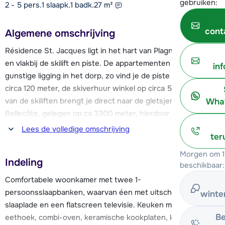
gebruiken:
2 - 5 pers.
1
slaapk.
1 badk.
27
m²
cont
Algemene omschrijving
Résidence St. Jacques ligt in het hart van Plagne Bellecôte
en vlakbij de skilift en piste. De appartementen hebben een
in
gunstige ligging in het dorp, zo vind je de piste en skilift al op
circa 120 meter, de skiverhuur winkel op circa 50 meter. Een
van de skiliften brengt je direct naar de gletsjer van
What
Bellecôte, gelegen op ca 3300 meter, hierdoor is de
sneeuwzekerheid gunstig.
Lees de volledige omschrijving
ter
De résidence bestaat uit 10 verdiepingen en er is een lift in
Morgen om 1
Indeling
het gebouw aanwezig. De comfortabele appartementen zijn
beschikbaar:
onlangs gerenoveerd wat voor een frisse uitstraling zorgt.
Comfortabele woonkamer met twee 1-
Alle appartementen beschikken over een balkon.
persoonsslaapbanken, waarvan éen met uitschuifbare
winte
slaaplade en een flatscreen televisie. Keuken met o.a.
Op slechts 100 meter afstand vind je diverse faciliteiten voor
Be
eethoek, combi-oven, keramische kookplaten, koelkast en