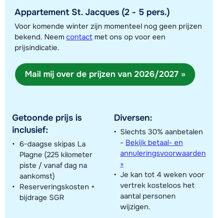
Appartement St. Jacques (2 - 5 pers.)
Voor komende winter zijn momenteel nog geen prijzen
bekend. Neem
contact
met ons op voor een
Toon alle accommodaties in dit gebied
prijsindicatie.
Deze kaart geeft een indicatie van de ligging van onze accommodaties. De
exacte locatie kan enigszins afwijken.
Mail mij over de prijzen van 2026/2027 »
Getoonde prijs is
Diversen:
inclusief:
Slechts 30% aanbetalen
-
Bekijk betaal- en
6-daagse skipas La
annuleringsvoorwaarden
Plagne (225 kilometer
»
piste / vanaf dag na
Je kan tot 4 weken voor
aankomst)
vertrek kosteloos het
Reserveringskosten +
aantal personen
bijdrage SGR
wijzigen.