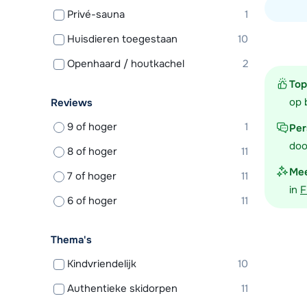
Privé-sauna
1
Bekijk ac
Huisdieren toegestaan
10
Openhaard / houtkachel
2
Top
op 
Reviews
9 of hoger
1
Per
doo
8 of hoger
11
Mee
7 of hoger
11
in
F
6 of hoger
11
Thema's
Kindvriendelijk
10
Authentieke skidorpen
11