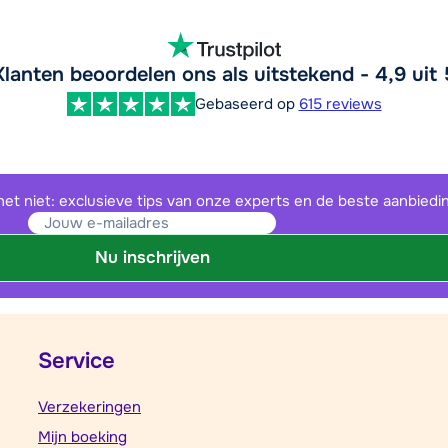
Klanten beoordelen ons als uitstekend - 4,9 uit 
Gebaseerd op
615 reviews
het niet: exclusieve tips van onze experts en de beste aanbiedi
Nu inschrijven
Service
Verzekeringen
Mijn boeking