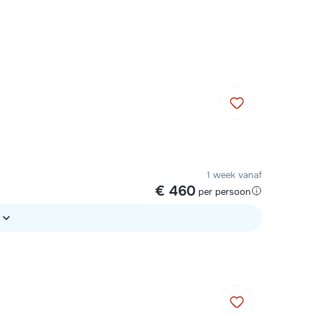
Plan een terugbelverzoek
r vandaag om 10:00 uur.
Chat met wintersportspecialist
Bel ons via 03 3037838
1 week vanaf
€ 460
per persoon