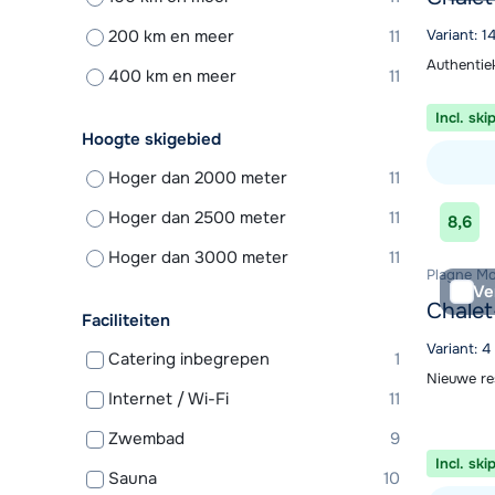
200 km en meer
11
Variant: 1
Authentie
400 km en meer
11
Incl. ski
Hoogte skigebied
Hoger dan 2000 meter
11
Bekijk ac
Hoger dan 2500 meter
11
8,6
Hoger dan 3000 meter
11
Plagne Mon
Ve
Chalet
Faciliteiten
Variant: 4
Catering inbegrepen
1
Nieuwe re
Internet / Wi-Fi
11
Zwembad
9
Incl. ski
Sauna
10