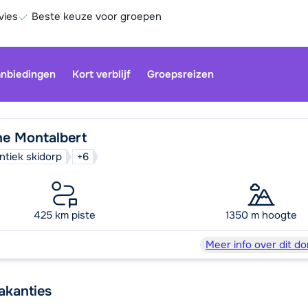
vies
Beste keuze voor groepen
nbiedingen
Kort verblijf
Groepsreizen
ne Montalbert
ntiek skidorp
+6
Onze klan
gesloten.
gebruiken
425 km piste
1350 m hoogte
Be
Meer info over dit do
akanties