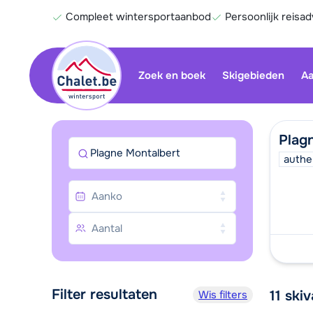
Compleet wintersportaanbod
Persoonlijk reisad
Zoek en boek
Skigebieden
Aa
Plag
Plagne Montalbert
authe
Filter resultaten
11
skiv
Wis filters