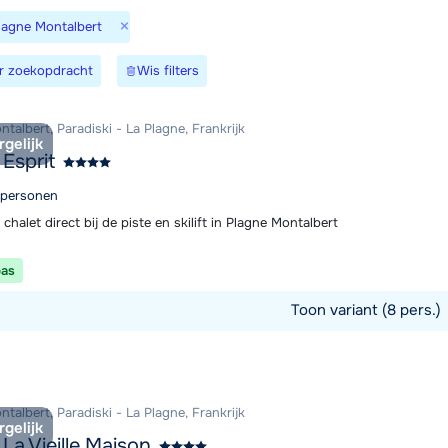
×
Plagne Montalbert
We zijn e
r zoekopdracht
Wis filters
talbert, Paradiski - La Plagne, Frankrijk
rgelijk
 Esprit
8 personen
 chalet direct bij de piste en skilift in Plagne Montalbert
pas
Toon variant (8 pers.)
commodatie
talbert, Paradiski - La Plagne, Frankrijk
rgelijk
 La Vieille Maison