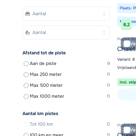
Plaats: 
Bewaa
8,2
Plagne Mon
Ve
Chalet
Afstand tot de piste
Variant: 
Aan de piste
9
Vrijstaand
Max 250 meter
11
Incl. ski
Max 500 meter
11
Max 1000 meter
11
Bekijk ac
Aantal km pistes
Tot 100 km
0
Plagne Mon
Ve
Chalet
100 km en meer
11