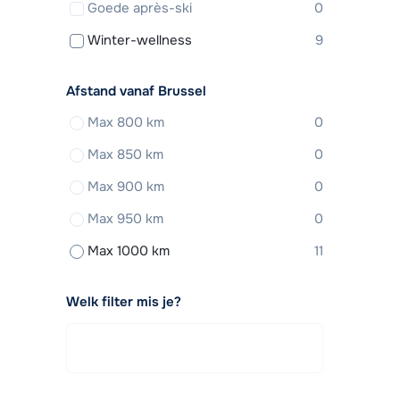
Goede après-ski
0
Winter-wellness
9
Afstand vanaf Brussel
Max 800 km
0
Max 850 km
0
Max 900 km
0
Max 950 km
0
Max 1000 km
11
Welk filter mis je?