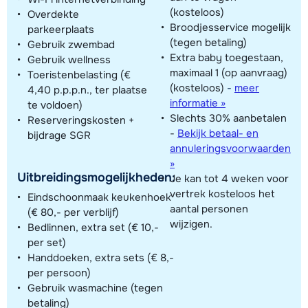
(kosteloos)
Overdekte
Broodjesservice mogelijk
parkeerplaats
(tegen betaling)
Gebruik zwembad
Extra baby toegestaan,
Gebruik wellness
maximaal 1 (op aanvraag)
Toeristenbelasting (€
(kosteloos)
-
meer
4,40 p.p.p.n., ter plaatse
informatie »
te voldoen)
Slechts 30% aanbetalen
Reserveringskosten +
-
Bekijk betaal- en
bijdrage SGR
annuleringsvoorwaarden
»
Uitbreidingsmogelijkheden:
Je kan tot 4 weken voor
vertrek kosteloos het
Eindschoonmaak keukenhoek
aantal personen
(€ 80,- per verblijf)
wijzigen.
Bedlinnen, extra set (€ 10,-
per set)
Handdoeken, extra sets (€ 8,-
per persoon)
Gebruik wasmachine (tegen
betaling)