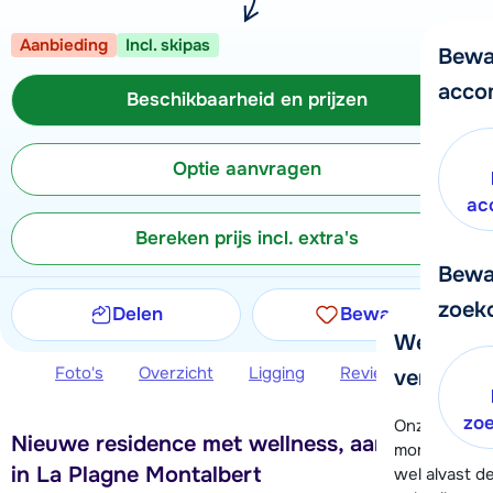
Aanbieding
Incl. skipas
Bewa
acco
Beschikbaarheid en prijzen
Optie aanvragen
ac
Bereken prijs incl. extra's
Bewa
zoek
Delen
Bewaren
We helpe
Foto's
Overzicht
Ligging
Reviews
Beschi
verder!
zo
Onze klanten
Nieuwe residence met wellness, aan de piste
moment hela
in La Plagne Montalbert
wel alvast d