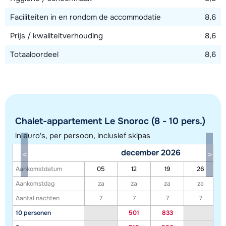
Faciliteiten in en rondom de accommodatie
8,6
Prijs / kwaliteitverhouding
8,6
Totaaloordeel
8,6
Chalet-appartement Le Snoroc (8 - 10 pers.)
in euro's, per persoon, inclusief skipas
december 2026
Toon alle accommodaties in dit gebied
Aankomstdatum
05
12
19
26
Deze kaart geeft een indicatie van de ligging van onze accommodaties. De
Aankomstdag
za
za
za
za
exacte locatie kan enigszins afwijken.
Aantal nachten
7
7
7
7
10 personen
501
833