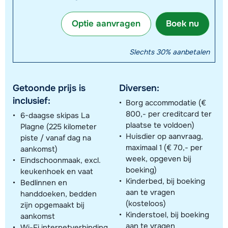
Optie aanvragen
Boek nu
Slechts 30% aanbetalen
Getoonde prijs is
Diversen:
inclusief:
Borg accommodatie (€
800,- per creditcard ter
6-daagse skipas La
plaatse te voldoen)
Plagne (225 kilometer
Huisdier op aanvraag,
piste / vanaf dag na
maximaal 1 (€ 70,- per
aankomst)
week, opgeven bij
Eindschoonmaak, excl.
boeking)
keukenhoek en vaat
Kinderbed, bij boeking
Bedlinnen en
aan te vragen
handdoeken, bedden
(kosteloos)
zijn opgemaakt bij
Kinderstoel, bij boeking
aankomst
aan te vragen
Wi-Fi internetverbinding