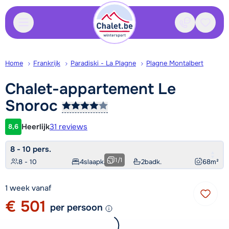
Contact
Bewaa
Home
Frankrijk
Paradiski - La Plagne
Plagne Montalbert
Chalet-appartement Le
Snoroc
Heerlijk
31 reviews
8,6
Klantwaardering
8 - 10 pers.
1
/
1
8 - 10
4
slaapk.
2
badk.
68
m²
1 week vanaf
€ 501
per persoon