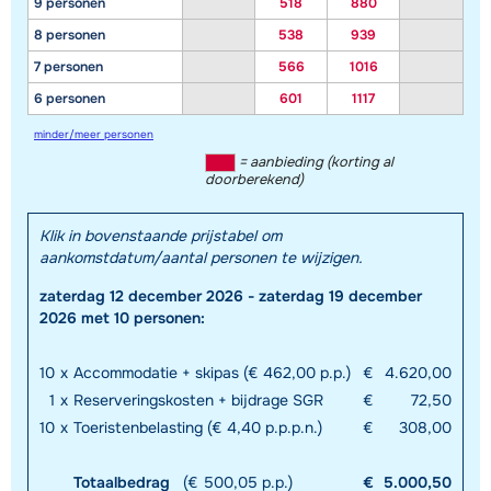
9 personen
518
880
8 personen
538
939
7 personen
566
1016
6 personen
601
1117
minder/meer personen
= aanbieding (korting al
doorberekend)
Klik in bovenstaande prijstabel om
aankomstdatum/aantal personen te wijzigen.
zaterdag 12 december 2026 - zaterdag 19 december
2026 met 10 personen:
10
x
Accommodatie + skipas (€ 462,00 p.p.)
€
4.620,00
1
x
Reserveringskosten + bijdrage SGR
€
72,50
10
x
Toeristenbelasting (€ 4,40 p.p.p.n.)
€
308,00
Totaalbedrag
(€ 500,05 p.p.)
€
5.000,50