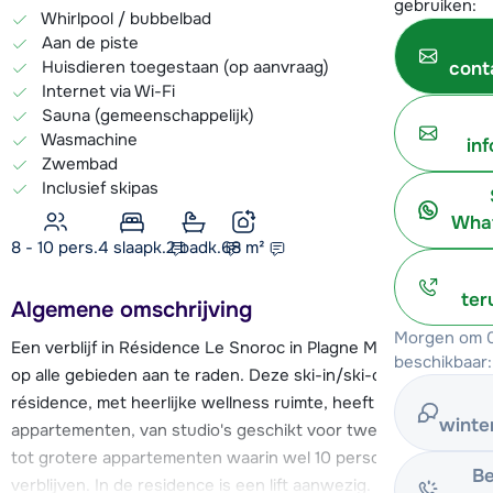
gebruiken:
Whirlpool / bubbelbad
Aan de piste
Huisdieren toegestaan (op aanvraag)
cont
Internet via Wi-Fi
Sauna (gemeenschappelijk)
Wasmachine
in
Zwembad
Inclusief skipas
What
8 - 10 pers.
4
slaapk.
2 badk.
68
m²
ter
Algemene omschrijving
Morgen om 0
Een verblijf in Résidence Le Snoroc in Plagne Montalbert is
beschikbaar:
op alle gebieden aan te raden. Deze ski-in/ski-out
résidence, met heerlijke wellness ruimte, heeft zo'n 70
winte
appartementen, van studio's geschikt voor twee personen
tot grotere appartementen waarin wel 10 personen kunnen
Be
verblijven. In de residence is een lift aanwezig. De