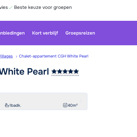
vies
Beste keuze voor groepen
nbiedingen
Kort verblijf
Groepsreizen
Villages
Chalet-appartement CGH White Pearl
 White
Pearl
Onze klan
gesloten.
gebruiken
Be
1
badk.
40
m²