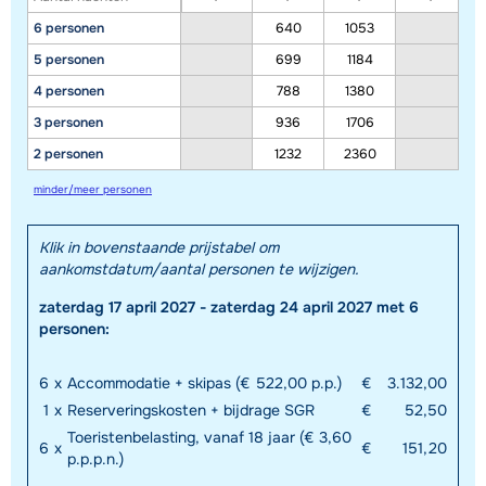
6 personen
640
1053
5 personen
699
1184
4 personen
788
1380
3 personen
936
1706
2 personen
1232
2360
minder/meer personen
Klik in bovenstaande prijstabel om
aankomstdatum/aantal personen te wijzigen.
zaterdag 17 april 2027 - zaterdag 24 april 2027 met 6
personen:
6
x
Accommodatie + skipas (€ 522,00 p.p.)
€
3.132,00
1
x
Reserveringskosten + bijdrage SGR
€
52,50
Toeristenbelasting, vanaf 18 jaar (€ 3,60
6
x
€
151,20
p.p.p.n.)