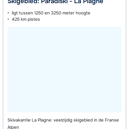
Skigebied: Paradiski - La Plagne
Mini Kid Schoenen (8 dagen)
afhankelijk
ligt tussen
1250 en 3250 meter
hoogte
van week
425 km
pistes
Skivakantie La Plagne: veelzijdig skigebied in de Franse
Alpen