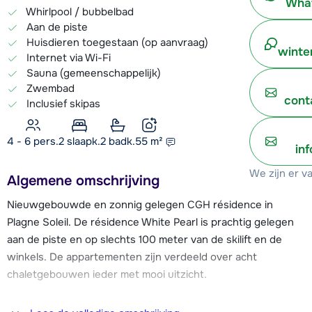
What
Whirlpool / bubbelbad
Aan de piste
Huisdieren toegestaan (op aanvraag)
winte
Internet via Wi-Fi
Sauna (gemeenschappelijk)
Zwembad
cont
Inclusief skipas
4 - 6 pers.
2
slaapk.
2 badk.
55
m²
in
We zijn er v
Algemene omschrijving
Nieuwgebouwde en zonnig gelegen CGH résidence in
Plagne Soleil. De résidence White Pearl is prachtig gelegen
aan de piste en op slechts 100 meter van de skilift en de
winkels. De appartementen zijn verdeeld over acht
chaletgebouwen ieder met mooi uitzicht.
Na een actieve dag op de piste kun je in CGH Résidence