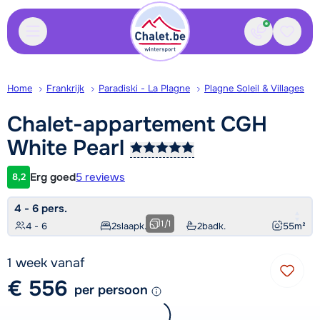
Contact
Bewaa
Home
Frankrijk
Paradiski - La Plagne
Plagne Soleil & Villages
Chalet-appartement CGH
White
Pearl
Erg goed
5 reviews
8,2
Klantwaardering
4 - 6 pers.
1
/
1
4 - 6
2
slaapk.
2
badk.
55
m²
1 week vanaf
€ 556
per persoon