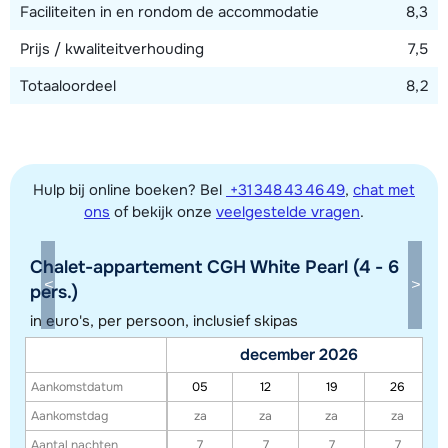
Faciliteiten in en rondom de accommodatie
8,3
Prijs / kwaliteitverhouding
7,5
Totaaloordeel
8,2
Hulp bij online boeken? Bel
+31 348 43 46 49
,
chat met
ons
of bekijk onze
veelgestelde vragen
.
Chalet-appartement CGH White Pearl (4 - 6
Toon alle accommodaties in dit gebied
pers.)
Deze kaart geeft een indicatie van de ligging van onze accommodaties. De
in euro's, per persoon, inclusief skipas
exacte locatie kan enigszins afwijken.
december 2026
Aankomstdatum
05
12
19
26
Aankomstdag
za
za
za
za
Aantal nachten
7
7
7
7