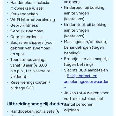
voldoen)
Handdoeken, inclusief
Kinderbed, bij boeking
midweekse wissel
aan te vragen
Keukendoeken
(kosteloos)
Wi-Fi internetverbinding
Kinderstoel, bij boeking
Gebruik fitness
aan te vragen
Gebruik zwembad
(kosteloos)
Gebruik wellness
Massages en/of beauty-
Badjas en slippers (voor
behandelingen (tegen
gebruik van zwembad
betaling)
en spa)
Broodjesservice mogelijk
Toeristenbelasting,
(tegen betaling)
vanaf 18 jaar (€ 3,60
Slechts 30% aanbetalen
p.p.p.n., ter plaatse te
-
Bekijk betaal- en
voldoen)
annuleringsvoorwaarden
Reserveringskosten +
»
bijdrage SGR
Je kan tot 4 weken voor
vertrek kosteloos het
Uitbreidingsmogelijkheden:
aantal personen
wijzigen.
Handdoeken, extra sets (€