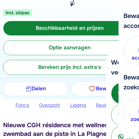
Incl. skipas
Bewa
acco
Beschikbaarheid en prijzen
Optie aanvragen
ac
We helpe
Bereken prijs incl. extra's
verder!
Bewa
zoek
Delen
Bewaren
Be
Foto's
Overzicht
Ligging
Reviews
Beschi
ter
zo
Nieuwe CGH résidence met wellness en
zwembad aan de piste in La Plagne