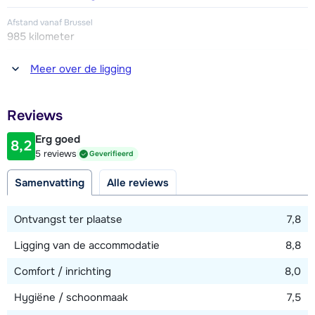
Afstand vanaf Brussel
985 kilometer
Afstand tot winkel(s)
Meer over de ligging
100 meter
Afstand tot restaurant of bar
Reviews
100 meter
Erg goed
8,2
Afstand tot piste
5 reviews
Geverifieerd
20 meter
Samenvatting
Alle reviews
Afstand tot skilift
100 meter
Ontvangst ter plaatse
7,8
Ligging van de accommodatie
8,8
Bekijk kaart
Comfort / inrichting
8,0
Hygiëne / schoonmaak
7,5