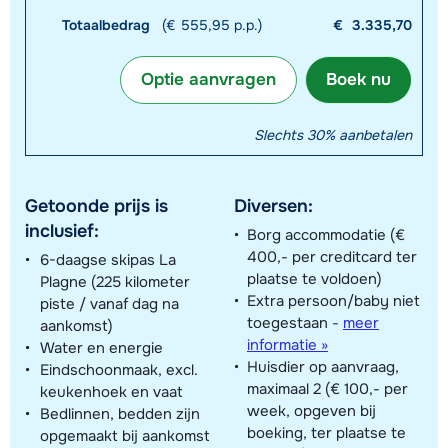
Totaalbedrag
(€ 555,95 p.p.)
€
3.335,70
Optie aanvragen
Boek nu
Slechts 30% aanbetalen
Getoonde prijs is
Diversen:
inclusief:
Borg accommodatie (€
400,- per creditcard ter
6-daagse skipas La
plaatse te voldoen)
Plagne (225 kilometer
Extra persoon/baby niet
piste / vanaf dag na
toegestaan
-
meer
aankomst)
informatie »
Water en energie
Huisdier op aanvraag,
Eindschoonmaak, excl.
maximaal 2 (€ 100,- per
keukenhoek en vaat
week, opgeven bij
Bedlinnen, bedden zijn
boeking, ter plaatse te
opgemaakt bij aankomst