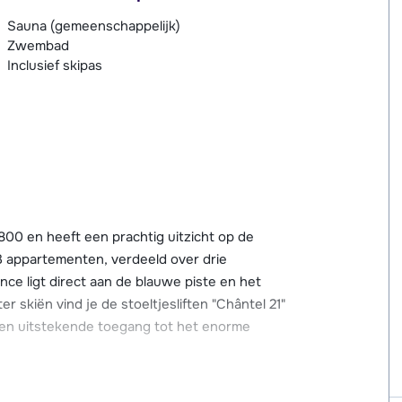
Sauna (gemeenschappelijk)
Zwembad
Inclusief skipas
00 en heeft een prachtig uitzicht op de
133 appartementen, verdeeld over drie
nce ligt direct aan de blauwe piste en het
skiën vind je de stoeltjesliften "Chântel 21"
e en uitstekende toegang tot het enorme
et de auto is de afstand naar het centrum