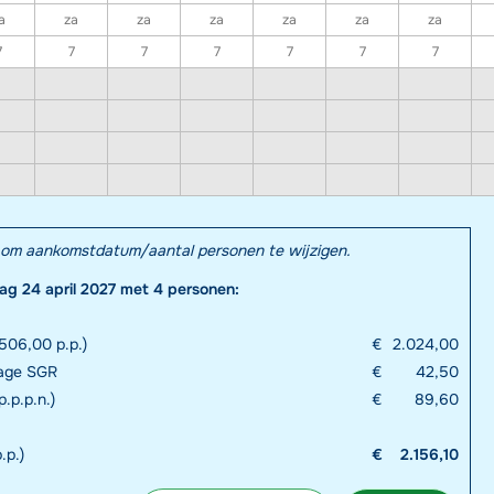
a
za
za
za
za
za
za
7
7
7
7
7
7
7
el om aankomstdatum/aantal personen te wijzigen.
dag 24 april 2027 met 4 personen:
506,00 p.p.)
€
2.024,00
rage SGR
€
42,50
.p.p.n.)
€
89,60
.p.)
€
2.156,10