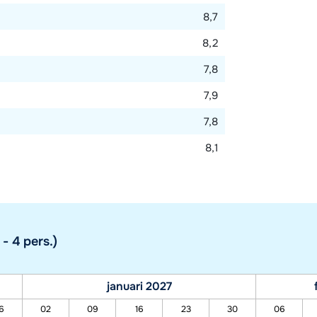
8,7
8,2
7,8
7,9
7,8
8,1
- 4 pers.)
januari 2027
6
02
09
16
23
30
06