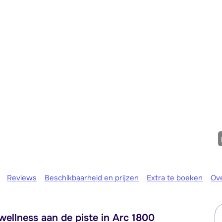
Morgen om
Reviews
Beschikbaarheid en prijzen
Extra te boeken
Ov
llness aan de piste in Arc 1800