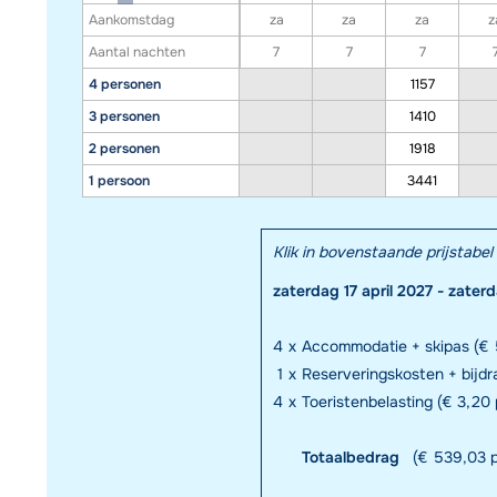
Aankomstdag
za
za
za
z
Aantal nachten
7
7
7
4 personen
1157
3 personen
1410
2 personen
1918
1 persoon
3441
Klik in bovenstaande prijstab
zaterdag 17 april 2027 - zater
4
x
Accommodatie + skipas (€ 
1
x
Reserveringskosten + bijd
4
x
Toeristenbelasting (€ 3,20 p
Totaalbedrag
(€ 539,03 p