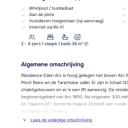
Whirlpool / bubbelbad
Aan de piste
Huisdieren toegestaan (op aanvraag)
Internet via Wi-Fi
2 - 4 pers.
1
slaapk.
1 badk.
36
m²
Algemene omschrijving
Résidence Eden Arc is hoog gelegen net boven Arc 18
Mont Blanc en de Tarentaise vallei. Er zijn in totaal 
chaletgebouwen en er is een lift aanwezig. De réside
beginnersgebied van Arc 1800. Na ongeveer 300 meter 
en "Vagere 24". Vooral de Vagere 24 biedt een snell
skigebied van Les Arcs.
Lees de volledige omschrijving
Via de piste ski je tevens direct naar het centrum, m