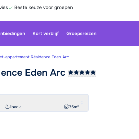
vies
Beste keuze voor groepen
nbiedingen
Kort verblijf
Groepsreizen
et-appartement Résidence Eden Arc
dence Eden
Arc
Onze klan
gesloten.
gebruiken
Be
1
badk.
36
m²