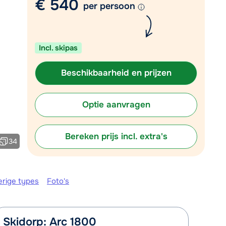
€ 540
per persoon
Plan een terugbelverzoek
 10:00 uur weer beschikbaar:
Incl. skipas
Chat met wintersportspecialist
Bel ons via 03 3037838
Beschikbaarheid en prijzen
Optie aanvragen
Bereken prijs incl. extra's
34
erige types
Foto's
Skidorp: Arc 1800