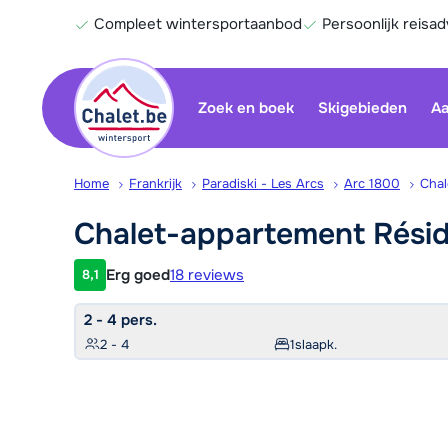
Compleet wintersportaanbod
Persoonlijk reisad
Zoek en boek
Skigebieden
Aa
Home
Frankrijk
Paradiski - Les Arcs
Arc 1800
Chal
Chalet-appartement Rési
Erg goed
18 reviews
8,1
Klantwaardering
2 - 4 pers.
2 - 4
1
slaapk.