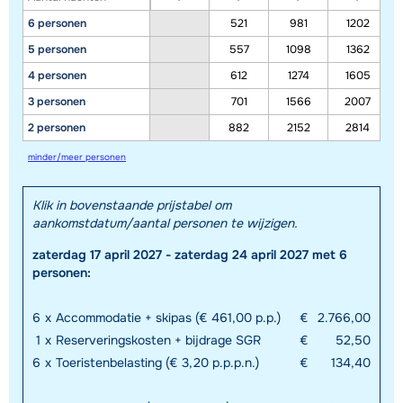
6 personen
521
981
1202
5 personen
557
1098
1362
4 personen
612
1274
1605
3 personen
701
1566
2007
2 personen
882
2152
2814
minder/meer personen
Klik in bovenstaande prijstabel om
aankomstdatum/aantal personen te wijzigen.
zaterdag 17 april 2027 - zaterdag 24 april 2027 met 6
personen:
6
x
Accommodatie + skipas (€ 461,00 p.p.)
€
2.766,00
1
x
Reserveringskosten + bijdrage SGR
€
52,50
6
x
Toeristenbelasting (€ 3,20 p.p.p.n.)
€
134,40