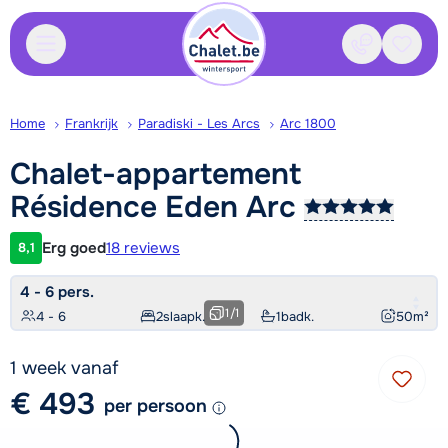
Contact
Bewaa
Home
Frankrijk
Paradiski - Les Arcs
Arc 1800
Chalet-appartement
Résidence Eden
Arc
Erg goed
18 reviews
8,1
Klantwaardering
4 - 6 pers.
1
/
1
4 - 6
2
slaapk.
1
badk.
50
m²
1 week vanaf
€ 493
per persoon