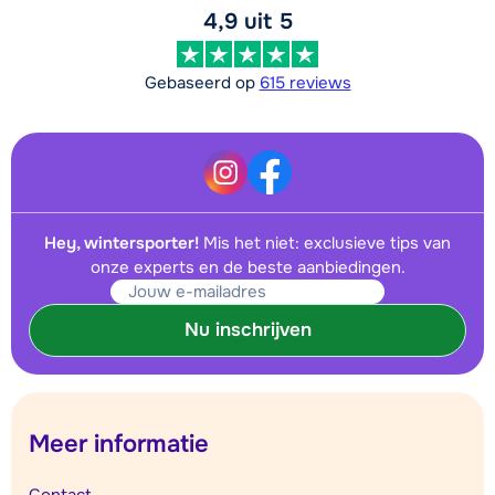
4,9 uit 5
Gebaseerd op
615 reviews
Hey, wintersporter!
Mis het niet: exclusieve tips van
onze experts en de beste aanbiedingen.
Nu inschrijven
Meer informatie