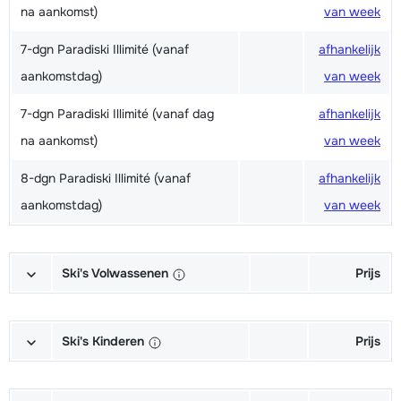
na aankomst)
van week
7-dgn Paradiski Illimité (vanaf
afhankelijk
aankomstdag)
van week
7-dgn Paradiski Illimité (vanaf dag
afhankelijk
na aankomst)
van week
8-dgn Paradiski Illimité (vanaf
afhankelijk
aankomstdag)
van week
Ski's Volwassenen
Prijs
Excellent (Excellence) Ski's +
afhankelijk
Schoenen + Stokken (6/7 dagen)
van week
Ski's Kinderen
Prijs
Excellent (Excellence) Ski's +
afhankelijk
Kampioen (Champion) Ski's +
afhankelijk