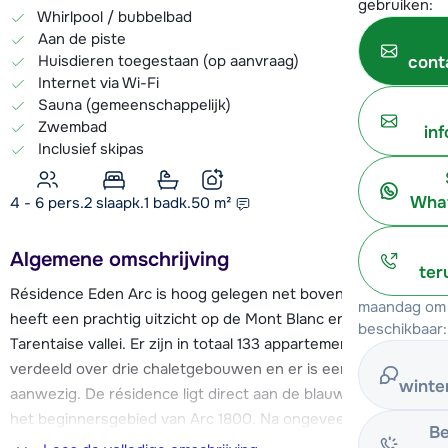
gebruiken:
Whirlpool / bubbelbad
Aan de piste
Huisdieren toegestaan (op aanvraag)
cont
Internet via Wi-Fi
Sauna (gemeenschappelijk)
Zwembad
in
Inclusief skipas
What
4 - 6 pers.
2
slaapk.
1 badk.
50
m²
Algemene omschrijving
ter
Résidence Eden Arc is hoog gelegen net boven Arc 1800 en
maandag om 
heeft een prachtig uitzicht op de Mont Blanc en de
beschikbaar:
Tarentaise vallei. Er zijn in totaal 133 appartementen,
verdeeld over drie chaletgebouwen en er is een lift
winte
aanwezig. De résidence ligt direct aan de blauwe piste en
het beginnersgebied van Arc 1800. Na ongeveer 300 meter
Be
skiën vind je de stoeltjesliften "Chântel 21" en "Vagere 24".