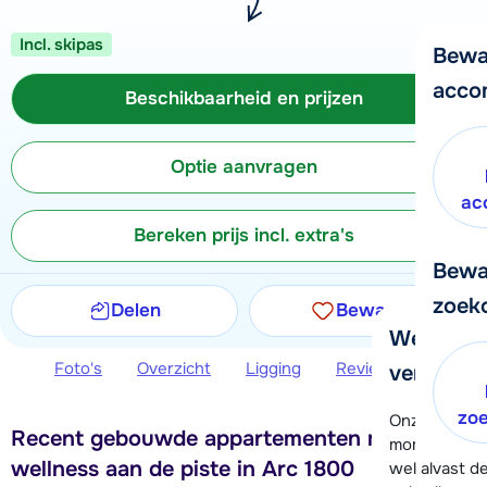
Incl. skipas
Bewa
acco
Beschikbaarheid en prijzen
Optie aanvragen
ac
Bereken prijs incl. extra's
Bewa
zoek
Delen
Bewaren
We helpe
Foto's
Overzicht
Ligging
Reviews
Beschi
verder!
zo
Onze klanten
Recent gebouwde appartementen met
moment hela
wellness aan de piste in Arc 1800
wel alvast d