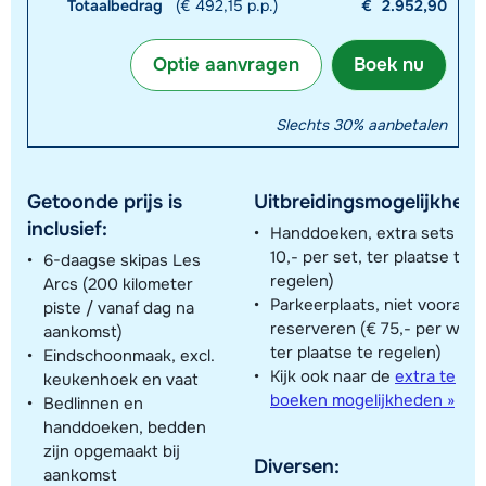
Totaalbedrag
(€ 492,15 p.p.)
€
2.952,90
Optie aanvragen
Boek nu
Slechts 30% aanbetalen
Getoonde prijs is
Uitbreidingsmogelijkhede
inclusief:
Handdoeken, extra sets (€
10,- per set, ter plaatse te
6-daagse skipas Les
regelen)
Arcs (200 kilometer
Parkeerplaats, niet vooraf t
piste / vanaf dag na
reserveren (€ 75,- per week
aankomst)
ter plaatse te regelen)
Eindschoonmaak, excl.
Kijk ook naar de
extra te
keukenhoek en vaat
boeken mogelijkheden »
Bedlinnen en
handdoeken, bedden
zijn opgemaakt bij
Diversen:
aankomst