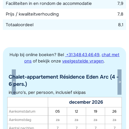
Faciliteiten in en rondom de accommodatie
7,9
Prijs / kwaliteitverhouding
7,8
Totaaloordeel
8,1
Hulp bij online boeken? Bel
+31 348 43 46 49
,
chat met
ons
of bekijk onze
veelgestelde vragen
.
Chalet-appartement Résidence Eden Arc (4 -
6 pers.)
in euro's, per persoon, inclusief skipas
Toon alle accommodaties in dit gebied
december 2026
Deze kaart geeft een indicatie van de ligging van onze accommodaties. De
Aankomstdatum
05
12
19
26
exacte locatie kan enigszins afwijken.
Aankomstdag
za
za
za
za
Aantal nachten
7
7
7
7