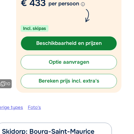
€ 433
per persoon
Plan een terugbelverzoek
m 09:00 uur weer beschikbaar:
Incl. skipas
Chat met wintersportspecialist
Bel ons via 03 3037838
Beschikbaarheid en prijzen
Optie aanvragen
Bereken prijs incl. extra's
10
erige types
Foto's
Skidorp: Bourg-Saint-Maurice