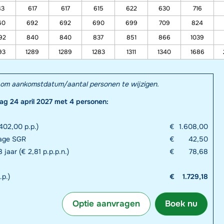
43
617
617
615
622
630
716
60
692
692
690
699
709
824
92
840
840
837
851
866
1039
93
1289
1289
1283
1311
1340
1686
el om aankomstdatum/aantal personen te wijzigen.
dag 24 april 2027 met 4 personen:
402,00 p.p.)
€
1.608,00
rage SGR
€
42,50
 jaar (€ 2,81 p.p.p.n.)
€
78,68
.p.)
€
1.729,18
Optie aanvragen
Boek nu