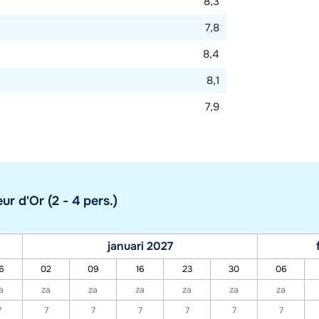
8,3
7,8
8,4
8,1
7,9
 d'Or (2 - 4 pers.)
januari 2027
6
02
09
16
23
30
06
a
za
za
za
za
za
za
7
7
7
7
7
7
7