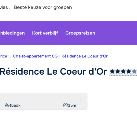
vies
Beste keuze voor groepen
nbiedingen
Kort verblijf
Groepsreizen
rice
Chalet-appartement CGH Résidence Le Coeur d'Or
Résidence Le Coeur
d'Or
Onze klan
gesloten.
gebruiken
Be
1
badk.
35
m²