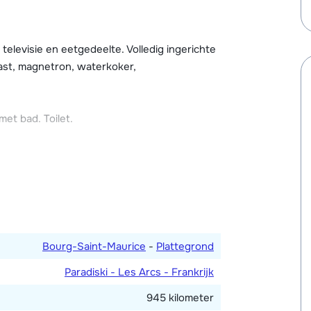
verdekt en verwarmd zwembad, sauna's, een
ratis gebruik van maken. Tegen betaling kun
s, en speciale gezichts- en
elevisie en eetgedeelte. Volledig ingerichte
ast, magnetron, waterkoker,
verbinding (één code gratis per appartement)
en betaling, maximale hoogte 2.10 meter) en
t bad. Toilet.
Bourg-Saint-Maurice
-
Plattegrond
Paradiski - Les Arcs - Frankrijk
945 kilometer