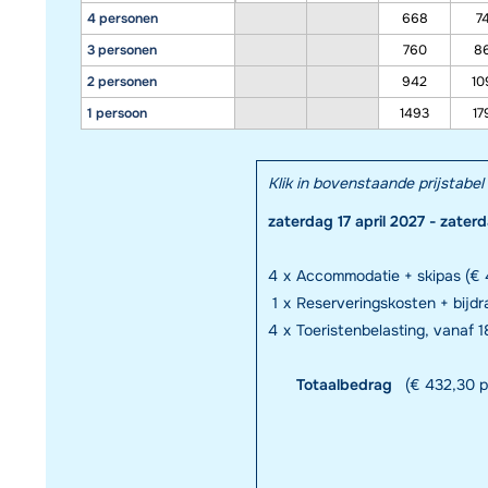
4 personen
668
7
3 personen
760
8
2 personen
942
10
1 persoon
1493
17
Klik in bovenstaande prijstab
zaterdag 17 april 2027 - zater
4
x
Accommodatie + skipas (€ 
1
x
Reserveringskosten + bijd
4
x
Toeristenbelasting, vanaf 18
Totaalbedrag
(€ 432,30 p