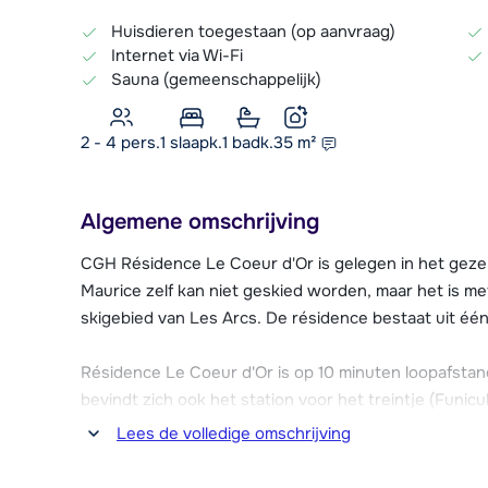
Huisdieren toegestaan (op aanvraag)
Internet via Wi-Fi
Sauna (gemeenschappelijk)
2 - 4 pers.
1
slaapk.
1 badk.
35
m²
Algemene omschrijving
CGH Résidence Le Coeur d'Or is gelegen in het gezell
Maurice zelf kan niet geskied worden, maar het is m
skigebied van Les Arcs. De résidence bestaat uit é
Résidence Le Coeur d'Or is op 10 minuten loopafstan
bevindt zich ook het station voor het treintje (Funicu
gratis voor de houders van een skipas). Vanuit Arc 16
Lees de volledige omschrijving
aansluiting op het skigebied. De Funiculaire doet 7 mi