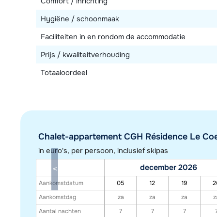
Comfort / inrichting
Hygiëne / schoonmaak
Faciliteiten in en rondom de accommodatie
Prijs / kwaliteitverhouding
Totaaloordeel
Chalet-appartement CGH Résidence Le Coeur
in euro's, per persoon, inclusief skipas
december 2026
Aankomstdatum
05
12
19
2
Aankomstdag
za
za
za
z
Aantal nachten
7
7
7