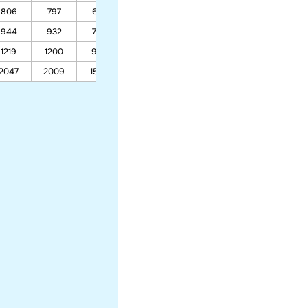
806
797
672
611
597
597
598
944
932
765
684
665
665
667
1219
1200
950
829
800
800
803
2047
2009
1508
1266
1209
1209
1215