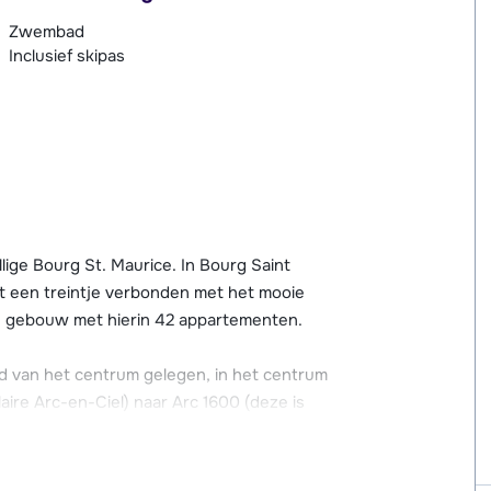
Zwembad
Inclusief skipas
ige Bourg St. Maurice. In Bourg Saint
et een treintje verbonden met het mooie
én gebouw met hierin 42 appartementen.
d van het centrum gelegen, in het centrum
laire Arc-en-Ciel) naar Arc 1600 (deze is
00 heb je met de stoeltjeslift een prima
nuten over de rit en rijdt elke 20 minuten.