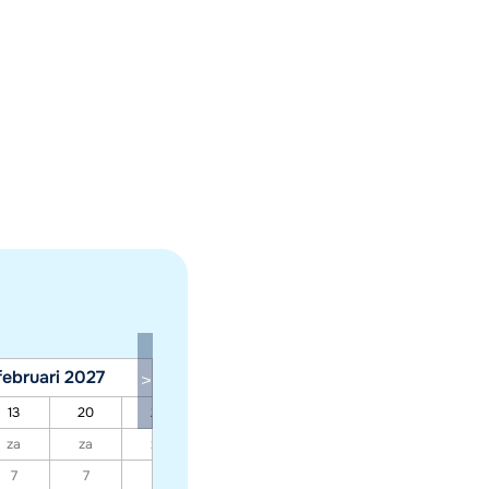
februari 2027
maart 2027
13
20
27
06
13
20
27
za
za
za
za
za
za
za
7
7
7
7
7
7
7