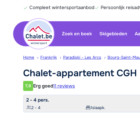
Compleet wintersportaanbod
Persoonlijk reisad
Zoek en boek
Skigebieden
Aa
Home
Frankrijk
Paradiski - Les Arcs
Bourg-Saint-Mau
Chalet-appartement CGH 
Erg goed
11 reviews
7,9
Klantwaardering
2 - 4 pers.
2 - 4
1
slaapk.