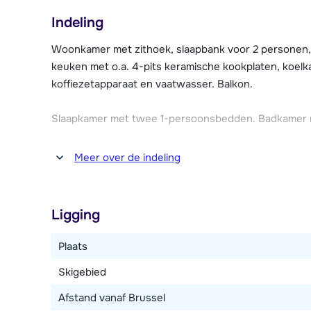
De résidence heeft diverse faciliteiten zoals een o
Indeling
Turks stoombad en een fitness ruimte. Je kunt hier g
je er allerlei behandelingen ondergaan zoals massage
Woonkamer met zithoek, slaapbank voor 2 personen, t
lichaamsbehandelingen.
keuken met o.a. 4-pits keramische kookplaten, koelk
koffiezetapparaat en vaatwasser. Balkon.
Verder beschikt elk appartement over Wi-Fi internet
en een eigen skilocker. Er is een parkeergarage (teg
Slaapkamer met twee 1-persoonsbedden. Badkamer me
broodjesservice is via de receptie te regelen.
Meer over de indeling
Ligging
Plaats
Skigebied
Afstand vanaf Brussel