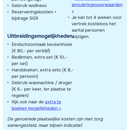
annuleringsvoorwaarden
Gebruik wellness
»
Reserveringskosten +
Je kan tot 4 weken voor
bijdrage SGR
vertrek kosteloos het
aantal personen
Uitbreidingsmogelijkheden:
wijzigen.
Eindschoonmaak keukenhoek
(€ 80,- per verblijf)
Bedlinnen, extra set (€ 10,-
per set)
Handdoeken, extra sets (€ 8,-
per persoon)
Gebruik wasmachine / droger
(€ 6,- per keer, ter plaatse te
regelen)
Kijk ook naar de
extra te
boeken mogelijkheden »
De genoemde plaatselijke kosten zijn met zorg
samengesteld, maar blijven indicatief.