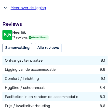
Afstand tot winkel(s)
Meer over de ligging
200 meter
Afstand tot restaurant of bar
Reviews
100 meter
Heerlijk
8,5
Afstand tot piste
17 reviews
Geverifieerd
100 meter
Samenvatting
Alle reviews
Afstand tot skilift
150 meter
Ontvangst ter plaatse
8,1
Ligging van de accommodatie
9,6
Bekijk kaart
Comfort / inrichting
9,1
Hygiëne / schoonmaak
8,4
Faciliteiten in en rondom de accommodatie
8,3
Prijs / kwaliteitverhouding
8,6