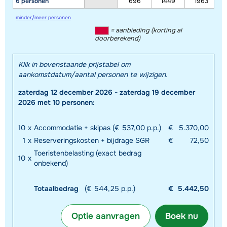
6 personen
696
1449
1963
minder/meer personen
= aanbieding (korting al
doorberekend)
Klik in bovenstaande prijstabel om
aankomstdatum/aantal personen te wijzigen.
zaterdag 12 december 2026 - zaterdag 19 december
2026 met 10 personen:
10
x
Accommodatie + skipas (€ 537,00 p.p.)
€
5.370,00
1
x
Reserveringskosten + bijdrage SGR
€
72,50
Toeristenbelasting (exact bedrag
10
x
onbekend)
Totaalbedrag
(€ 544,25 p.p.)
€
5.442,50
Optie aanvragen
Boek nu