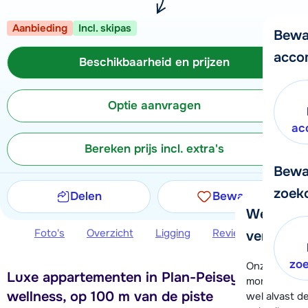
Aanbieding
Incl. skipas
Bewa
acco
Beschikbaarheid en prijzen
Optie aanvragen
ac
Bereken prijs incl. extra's
Bewa
zoek
Delen
Bewaren
We helpe
Foto's
Overzicht
Ligging
Reviews
Beschi
verder!
zo
Onze klanten
Luxe appartementen in Plan-Peisey met
moment hela
wellness, op 100 m van de piste
wel alvast d