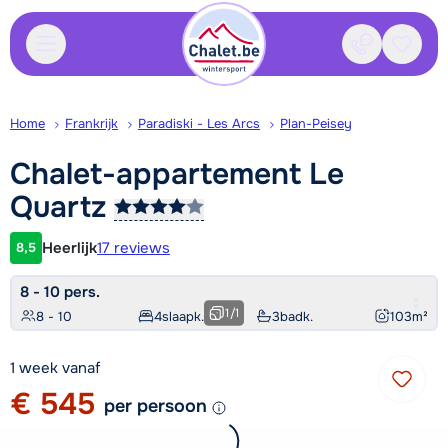
Contact
Bewaa
Home
Frankrijk
Paradiski - Les Arcs
Plan-Peisey
Chalet-appartement Le
Quartz
Heerlijk
17 reviews
8,5
Klantwaardering
8 - 10 pers.
1
/
1
8 - 10
4
slaapk.
3
badk.
103
m²
1 week vanaf
€ 545
per persoon