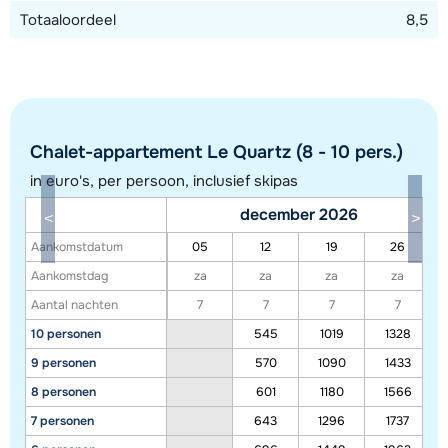
Totaaloordeel
8,5
Chalet-appartement Le Quartz (8 - 10 pers.)
in euro's, per persoon, inclusief skipas
december 2026
Toon alle accommodaties in dit gebied
Aankomstdatum
05
12
19
26
Deze kaart geeft een indicatie van de ligging van onze accommodaties. De
Aankomstdag
za
za
za
za
exacte locatie kan enigszins afwijken.
Aantal nachten
7
7
7
7
10 personen
545
1019
1328
9 personen
570
1090
1433
8 personen
601
1180
1566
7 personen
643
1296
1737