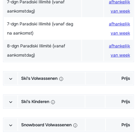
7-dgn Paradiski Illimité (vanaf
afhankelijk
aankomstdag)
van week
7-dgn Paradiski Illimité (vanaf dag
afhankelijk
na aankomst)
van week
8-dgn Paradiski Illimité (vanaf
afhankelijk
aankomstdag)
van week
Ski's Volwassenen
Prijs
Excellent (Excellence) Ski's +
afhankelijk
Schoenen + Stokken (6/7 dagen)
van week
Ski's Kinderen
Prijs
Excellent (Excellence) Ski's +
afhankelijk
Kampioen (Champion) Ski's +
afhankelijk
Stokken (6/7 dagen)
van week
Schoenen + Stokken (6/7 dagen)
van week
Snowboard Volwassenen
Prijs
Excellent (Excellence) Schoenen
afhankelijk