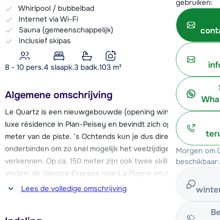
gebruiken:
Whirlpool / bubbelbad
Internet via Wi-Fi
Sauna (gemeenschappelijk)
cont
Inclusief skipas
in
8 - 10 pers.
4
slaapk.
3 badk.
103
m²
Algemene omschrijving
What
Le Quartz is een nieuwgebouwde (opening winter 2024) en
luxe résidence in Plan-Peisey en bevindt zich op slechts 100
ter
meter van de piste. ’s Ochtends kun je dus direct de latten
onderbinden om zo snel mogelijk het veelzijdige skigebied te
Morgen om 0
verkennen. Op ca. 150 meter zijn ook twee skiliften te
beschikbaar:
vinden, de Vanoise Express naar La Plagne en de stoeltjeslift
van Plan-Peisey. Vanuit Le Quartz is er dus een goede
Lees de volledige omschrijving
winte
toegang naar zowel Les Arcs als La Plagne. Een aantal
winkeltjes en restaurants liggen op een afstand van 200
Be