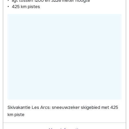
ligt tussen
1200 en 3226 meter
hoogte
425 km
pistes
Skivakantie Les Arcs: sneeuwzeker skigebied met 425
km piste