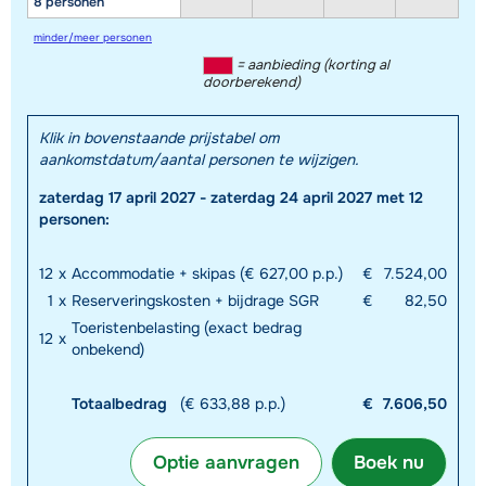
8 personen
minder/meer personen
= aanbieding (korting al
doorberekend)
Klik in bovenstaande prijstabel om
aankomstdatum/aantal personen te wijzigen.
zaterdag 17 april 2027 - zaterdag 24 april 2027 met 12
personen:
12
x
Accommodatie + skipas (€ 627,00 p.p.)
€
7.524,00
1
x
Reserveringskosten + bijdrage SGR
€
82,50
Toeristenbelasting (exact bedrag
12
x
onbekend)
Totaalbedrag
(€ 633,88 p.p.)
€
7.606,50
Optie aanvragen
Boek nu