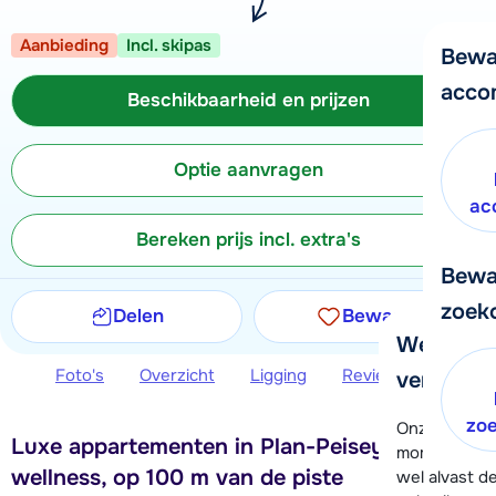
Aanbieding
Incl. skipas
Bewa
acco
Beschikbaarheid en prijzen
Optie aanvragen
ac
Bereken prijs incl. extra's
Bewa
zoek
Delen
Bewaren
We helpe
Foto's
Overzicht
Ligging
Reviews
Beschi
verder!
zo
Onze klanten
Luxe appartementen in Plan-Peisey met
moment hela
wellness, op 100 m van de piste
wel alvast d