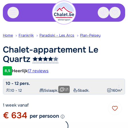
Contact
Bewaa
Home
Frankrijk
Paradiski - Les Arcs
Plan-Peisey
Chalet-appartement Le
Quartz
Heerlijk
17 reviews
8,5
Klantwaardering
10 - 12 pers.
1
/
1
10 - 12
5
slaapk.
5
badk.
160
m²
1 week vanaf
€ 634
per persoon