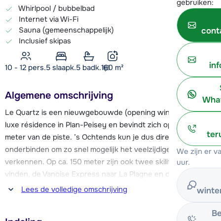
gebruiken:
Whirlpool / bubbelbad
Internet via Wi-Fi
Sauna (gemeenschappelijk)
cont
Inclusief skipas
in
10 - 12 pers.
5
slaapk.
5 badk.
160
m²
Algemene omschrijving
What
Le Quartz is een nieuwgebouwde (opening winter 2024) en
luxe résidence in Plan-Peisey en bevindt zich op slechts 100
ter
meter van de piste. ’s Ochtends kun je dus direct de latten
onderbinden om zo snel mogelijk het veelzijdige skigebied te
We zijn er 
verkennen. Op ca. 150 meter zijn ook twee skiliften te
uur.
vinden, de Vanoise Express naar La Plagne en de stoeltjeslift
van Plan-Peisey. Vanuit Le Quartz is er dus een goede
Lees de volledige omschrijving
winte
toegang naar zowel Les Arcs als La Plagne. Een aantal
winkeltjes en restaurants liggen op een afstand van 200
Be