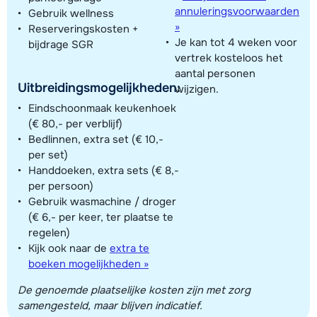
annuleringsvoorwaarden
Gebruik wellness
»
Reserveringskosten +
Je kan tot 4 weken voor
bijdrage SGR
vertrek kosteloos het
aantal personen
Uitbreidingsmogelijkheden:
wijzigen.
Eindschoonmaak keukenhoek
(€ 80,- per verblijf)
Bedlinnen, extra set (€ 10,-
per set)
Handdoeken, extra sets (€ 8,-
per persoon)
Gebruik wasmachine / droger
(€ 6,- per keer, ter plaatse te
regelen)
Kijk ook naar de
extra te
boeken mogelijkheden »
De genoemde plaatselijke kosten zijn met zorg
samengesteld, maar blijven indicatief.