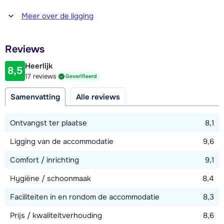
Afstand tot winkel(s)
Meer over de ligging
200 meter
Afstand tot restaurant of bar
Reviews
100 meter
Heerlijk
8,5
Afstand tot piste
17 reviews
Geverifieerd
100 meter
Samenvatting
Alle reviews
Afstand tot skilift
150 meter
Ontvangst ter plaatse
8,1
Ligging van de accommodatie
9,6
Bekijk kaart
Comfort / inrichting
9,1
Hygiëne / schoonmaak
8,4
Faciliteiten in en rondom de accommodatie
8,3
Prijs / kwaliteitverhouding
8,6