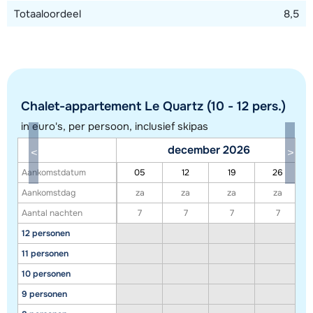
Totaaloordeel
8,5
Chalet-appartement Le Quartz (10 - 12 pers.)
in euro's, per persoon, inclusief skipas
december 2026
Toon alle accommodaties in dit gebied
Aankomstdatum
05
12
19
26
Deze kaart geeft een indicatie van de ligging van onze accommodaties. De
Aankomstdag
za
za
za
za
exacte locatie kan enigszins afwijken.
Aantal nachten
7
7
7
7
12 personen
11 personen
10 personen
9 personen