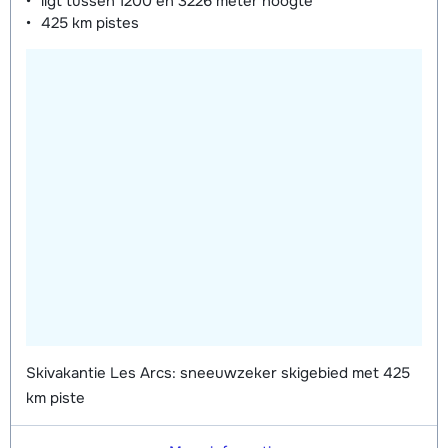
ligt tussen
1200 en 3226 meter
hoogte
425 km
pistes
Skivakantie Les Arcs: sneeuwzeker skigebied met 425
km piste