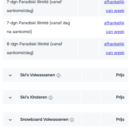
7-dgn Paradiski Illimité (vanaf
afhankelijk
aankomstdag)
van week
7-dgn Paradiski Illimité (vanaf dag
afhankelijk
na aankomst)
van week
8-dgn Paradiski Illimité (vanaf
afhankelijk
aankomstdag)
van week
Ski's Volwassenen
Prijs
Excellent (Excellence) Ski's +
afhankelijk
Schoenen + Stokken (6/7 dagen)
van week
Ski's Kinderen
Prijs
Excellent (Excellence) Ski's +
afhankelijk
Kampioen (Champion) Ski's +
afhankelijk
Stokken (6/7 dagen)
van week
Schoenen + Stokken (6/7 dagen)
van week
Snowboard Volwassenen
Prijs
Excellent (Excellence) Schoenen
afhankelijk