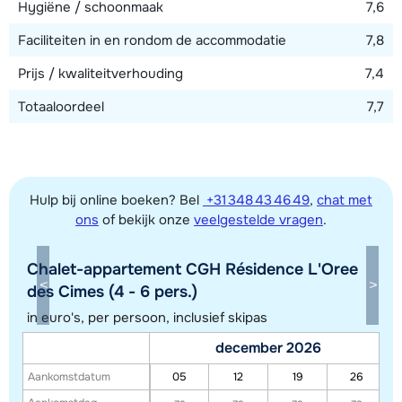
Hygiëne / schoonmaak
7,6
Faciliteiten in en rondom de accommodatie
7,8
Prijs / kwaliteitverhouding
7,4
Totaaloordeel
7,7
Hulp bij online boeken? Bel
+31 348 43 46 49
,
chat met
ons
of bekijk onze
veelgestelde vragen
.
Chalet-appartement CGH Résidence L'Oree
Toon alle accommodaties in dit gebied
des Cimes (4 - 6 pers.)
Deze kaart geeft een indicatie van de ligging van onze accommodaties. De
in euro's, per persoon, inclusief skipas
exacte locatie kan enigszins afwijken.
december 2026
Aankomstdatum
05
12
19
26