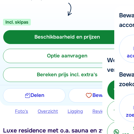
Bewa
Incl. skipas
acco
Beschikbaarheid en prijzen
Optie aanvragen
ac
We helpe
verder!
Bewa
Bereken prijs incl. extra's
zoek
Be
Delen
Bewaren
Foto's
Overzicht
Ligging
Reviews
Beschi
ter
zo
Luxe residence met o.a. sauna en zwembad,