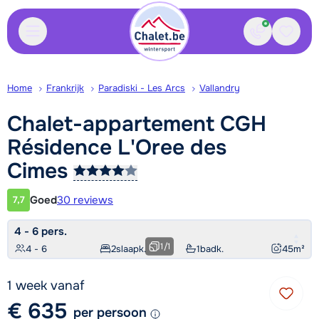
Contact
Bewaa
Home
Frankrijk
Paradiski - Les Arcs
Vallandry
Chalet-appartement CGH
Résidence L'Oree des
Cimes
Goed
30 reviews
7,7
Klantwaardering
4 - 6 pers.
1
/
1
4 - 6
2
slaapk.
1
badk.
45
m²
1 week vanaf
€ 635
per persoon