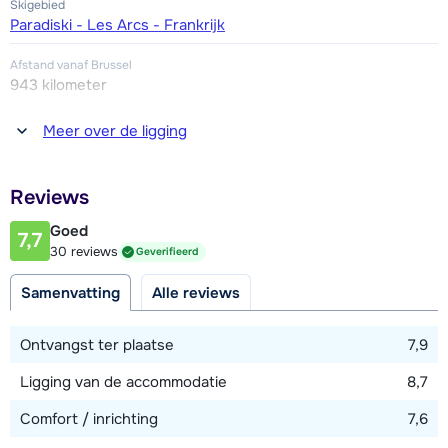
Skigebied
Paradiski - Les Arcs - Frankrijk
Afstand vanaf Brussel
943 kilometer
Afstand tot winkel(s)
Meer over de ligging
100 meter
Afstand tot restaurant of bar
Reviews
100 meter
Goed
7,7
Afstand tot piste
30 reviews
Geverifieerd
10 meter
Samenvatting
Alle reviews
Afstand tot skilift
25 meter
Ontvangst ter plaatse
7,9
Ligging van de accommodatie
8,7
Bekijk kaart
Comfort / inrichting
7,6