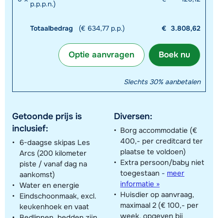
p.p.p.n.)
Totaalbedrag
(€ 634,77 p.p.)
€
3.808,62
Optie aanvragen
Boek nu
Slechts 30% aanbetalen
Getoonde prijs is
Diversen:
inclusief:
Borg accommodatie (€
400,- per creditcard ter
6-daagse skipas Les
plaatse te voldoen)
Arcs (200 kilometer
Extra persoon/baby niet
piste / vanaf dag na
toegestaan
-
meer
aankomst)
informatie »
Water en energie
Huisdier op aanvraag,
Eindschoonmaak, excl.
maximaal 2 (€ 100,- per
keukenhoek en vaat
week, opgeven bij
Bedlinnen, bedden zijn