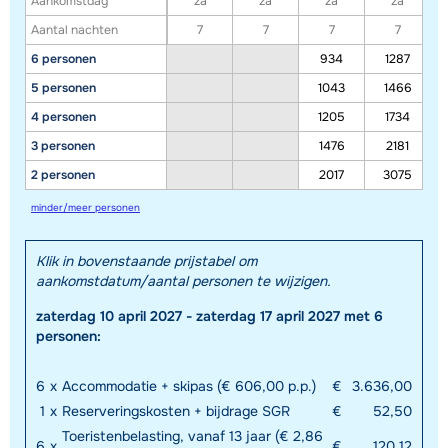
Aankomstdag
za
za
za
za
Aantal nachten
7
7
7
7
6 personen
934
1287
5 personen
1043
1466
4 personen
1205
1734
3 personen
1476
2181
2 personen
2017
3075
minder/meer personen
Klik in bovenstaande prijstabel om
aankomstdatum/aantal personen te wijzigen.
zaterdag 10 april 2027 - zaterdag 17 april 2027 met 6
personen:
6
x
Accommodatie + skipas (€ 606,00 p.p.)
€
3.636,00
1
x
Reserveringskosten + bijdrage SGR
€
52,50
Toeristenbelasting, vanaf 13 jaar (€ 2,86
6
x
€
120,12