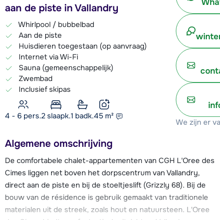
What
aan de piste in Vallandry
Whirlpool / bubbelbad
Aan de piste
winte
Huisdieren toegestaan (op aanvraag)
Internet via Wi-Fi
Sauna (gemeenschappelijk)
cont
Zwembad
Inclusief skipas
in
4 - 6 pers.
2
slaapk.
1 badk.
45
m²
We zijn er v
Algemene omschrijving
De comfortabele chalet-appartementen van CGH L'Oree des
Cimes liggen net boven het dorpscentrum van Vallandry,
direct aan de piste en bij de stoeltjeslift (Grizzly 68). Bij de
bouw van de résidence is gebruik gemaakt van traditionele
materialen uit de streek, zoals hout en natuursteen. L'Oree