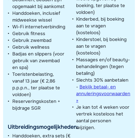
boeking, ter plaatse te
opgemaakt bij aankomst
voldoen)
Handdoeken, inclusief
Kinderbed, bij boeking
midweekse wissel
aan te vragen
Wi-Fi internetverbinding
(kosteloos)
Gebruik fitness
Kinderstoel, bij boeking
Gebruik zwembad
aan te vragen
Gebruik wellness
(kosteloos)
Badjas en slippers (voor
Massages en/of beauty-
gebruik van zwembad
behandelingen (tegen
en spa)
betaling)
Toeristenbelasting,
Slechts 30% aanbetalen
vanaf 13 jaar (€ 2,86
-
Bekijk betaal- en
p.p.p.n., ter plaatse te
annuleringsvoorwaarden
voldoen)
»
Reserveringskosten +
Je kan tot 4 weken voor
bijdrage SGR
vertrek kosteloos het
aantal personen
Uitbreidingsmogelijkheden:
wijzigen.
Handdoeken, extra sets (€