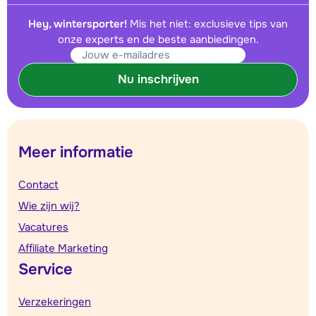
Hey, wintersporter!
Mis het niet: exclusieve tips van
onze experts en de beste aanbiedingen.
Nu inschrijven
Meer informatie
Contact
Wie zijn wij?
Vacatures
Affiliate Marketing
Service
Verzekeringen