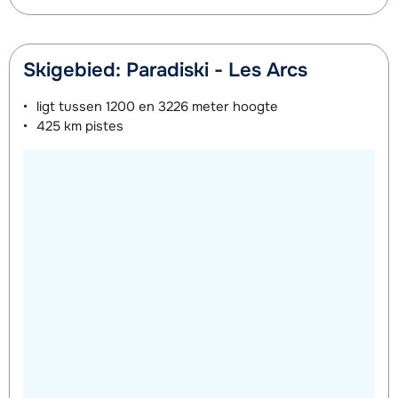
Mini Kid Schoenen (8 dagen)
afhankelijk
van week
Skigebied: Paradiski - Les Arcs
ligt tussen
1200 en 3226 meter
hoogte
425 km
pistes