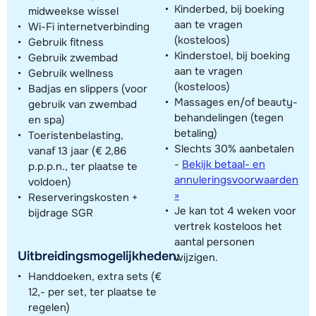
Kinderbed, bij boeking
midweekse wissel
aan te vragen
Wi-Fi internetverbinding
(kosteloos)
Gebruik fitness
Kinderstoel, bij boeking
Gebruik zwembad
aan te vragen
Gebruik wellness
(kosteloos)
Badjas en slippers (voor
Massages en/of beauty-
gebruik van zwembad
behandelingen (tegen
en spa)
betaling)
Toeristenbelasting,
Slechts 30% aanbetalen
vanaf 13 jaar (€ 2,86
-
Bekijk betaal- en
p.p.p.n., ter plaatse te
annuleringsvoorwaarden
voldoen)
»
Reserveringskosten +
Je kan tot 4 weken voor
bijdrage SGR
vertrek kosteloos het
aantal personen
Uitbreidingsmogelijkheden:
wijzigen.
Handdoeken, extra sets (€
12,- per set, ter plaatse te
regelen)