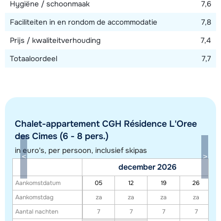
Hygiëne / schoonmaak
7,6
Faciliteiten in en rondom de accommodatie
7,8
Prijs / kwaliteitverhouding
7,4
Totaaloordeel
7,7
Chalet-appartement CGH Résidence L'Oree
des Cimes (6 - 8 pers.)
in euro's, per persoon, inclusief skipas
Toon alle accommodaties in dit gebied
december 2026
Deze kaart geeft een indicatie van de ligging van onze accommodaties. De
Aankomstdatum
05
12
19
26
exacte locatie kan enigszins afwijken.
Aankomstdag
za
za
za
za
Aantal nachten
7
7
7
7