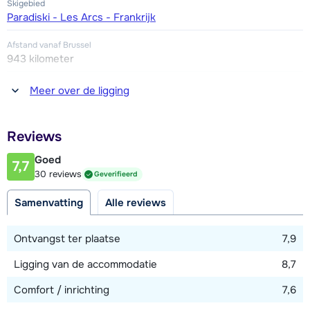
Skigebied
Paradiski - Les Arcs - Frankrijk
Afstand vanaf Brussel
943 kilometer
Afstand tot winkel(s)
Meer over de ligging
100 meter
Afstand tot restaurant of bar
Reviews
100 meter
Goed
7,7
Afstand tot piste
30 reviews
Geverifieerd
10 meter
Samenvatting
Alle reviews
Afstand tot skilift
25 meter
Ontvangst ter plaatse
7,9
Ligging van de accommodatie
8,7
Bekijk kaart
Comfort / inrichting
7,6