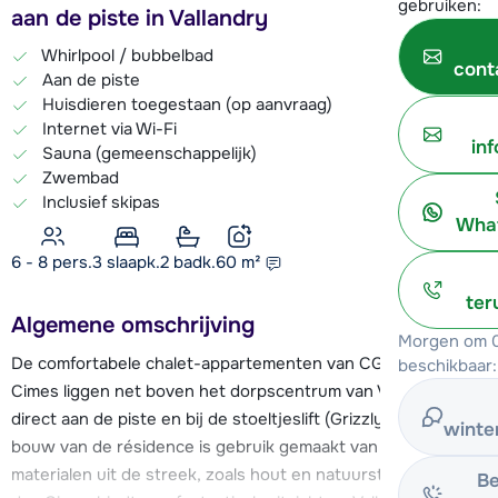
gebruiken:
aan de piste in Vallandry
Whirlpool / bubbelbad
cont
Aan de piste
Huisdieren toegestaan (op aanvraag)
Internet via Wi-Fi
in
Sauna (gemeenschappelijk)
Zwembad
Inclusief skipas
What
6 - 8 pers.
3
slaapk.
2 badk.
60
m²
ter
Algemene omschrijving
Morgen om 0
De comfortabele chalet-appartementen van CGH L'Oree des
beschikbaar:
Cimes liggen net boven het dorpscentrum van Vallandry,
direct aan de piste en bij de stoeltjeslift (Grizzly 68). Bij de
winte
bouw van de résidence is gebruik gemaakt van traditionele
materialen uit de streek, zoals hout en natuursteen. L'Oree
Be