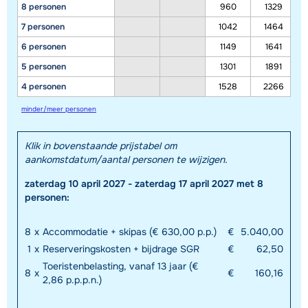
8 personen
960
1329
7 personen
1042
1464
6 personen
1149
1641
5 personen
1301
1891
4 personen
1528
2266
minder/meer personen
Klik in bovenstaande prijstabel om
aankomstdatum/aantal personen te wijzigen.
zaterdag 10 april 2027 - zaterdag 17 april 2027 met 8
personen:
8
x
Accommodatie + skipas (€ 630,00 p.p.)
€
5.040,00
1
x
Reserveringskosten + bijdrage SGR
€
62,50
Toeristenbelasting, vanaf 13 jaar (€
8
x
€
160,16
2,86 p.p.p.n.)