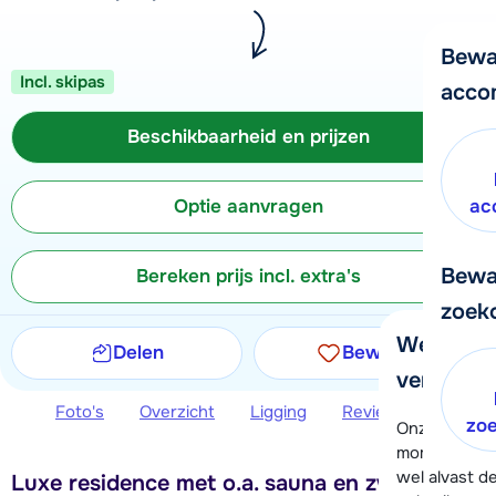
Bewa
Incl. skipas
acco
Beschikbaarheid en prijzen
Optie aanvragen
ac
Bewa
Bereken prijs incl. extra's
zoek
We helpe
Delen
Bewaren
verder!
Foto's
Overzicht
Ligging
Reviews
Beschi
zo
Onze klanten
moment hela
wel alvast d
Luxe residence met o.a. sauna en zwembad,