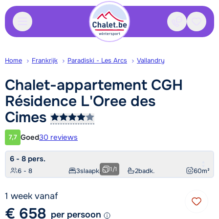
Contact
Bewaa
Home
Frankrijk
Paradiski - Les Arcs
Vallandry
Chalet-appartement CGH
Résidence L'Oree des
Cimes
Goed
30 reviews
7,7
Klantwaardering
6 - 8 pers.
1
/
1
6 - 8
3
slaapk.
2
badk.
60
m²
1 week vanaf
€ 658
per persoon