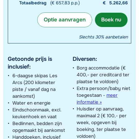
Totaalbedrag
(€ 657,83 p.p.)
€
5.262,66
Optie aanvragen
Boek nu
Slechts 30% aanbetalen
Getoonde prijs is
Diversen:
inclusief:
Borg accommodatie (€
400,- per creditcard ter
6-daagse skipas Les
plaatse te voldoen)
Arcs (200 kilometer
Extra persoon/baby niet
piste / vanaf dag na
toegestaan
-
meer
aankomst)
informatie »
Water en energie
Huisdier op aanvraag,
Eindschoonmaak, excl.
maximaal 2 (€ 100,- per
keukenhoek en vaat
week, opgeven bij
Bedlinnen, bedden zijn
boeking, ter plaatse te
opgemaakt bij aankomst
voldoen)
Handdoeken, inclusief