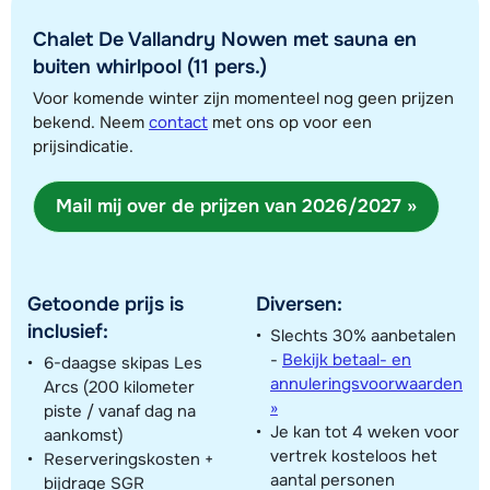
Chalet De Vallandry Nowen met sauna en
buiten whirlpool (11 pers.)
Voor komende winter zijn momenteel nog geen prijzen
Toon alle accommodaties in dit gebied
bekend. Neem
contact
met ons op voor een
prijsindicatie.
Deze kaart geeft een indicatie van de ligging van onze accommodaties. De
exacte locatie kan enigszins afwijken.
Mail mij over de prijzen van 2026/2027 »
Getoonde prijs is
Diversen:
inclusief:
Slechts 30% aanbetalen
-
Bekijk betaal- en
6-daagse skipas Les
annuleringsvoorwaarden
Arcs (200 kilometer
»
piste / vanaf dag na
Je kan tot 4 weken voor
aankomst)
vertrek kosteloos het
Reserveringskosten +
aantal personen
bijdrage SGR