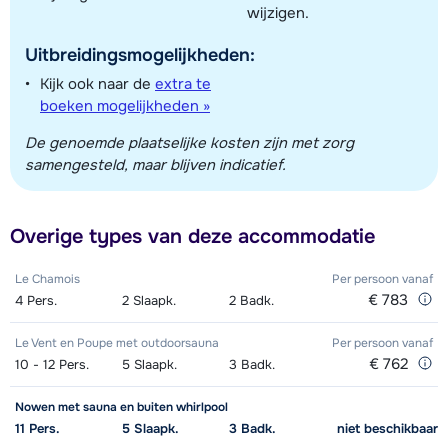
wijzigen.
Uitbreidingsmogelijkheden:
Kijk ook naar de
extra te
boeken mogelijkheden »
De genoemde plaatselijke kosten zijn met zorg
samengesteld, maar blijven indicatief.
Overige types van deze accommodatie
Le Chamois
Per persoon
vanaf
€ 783
4
Pers.
2
Slaapk.
2
Badk.
Le Vent en Poupe met outdoorsauna
Per persoon
vanaf
€ 762
10 - 12
Pers.
5
Slaapk.
3
Badk.
Nowen met sauna en buiten whirlpool
11
Pers.
5
Slaapk.
3
Badk.
niet beschikbaar