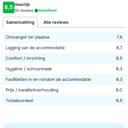
Heerlijk
met een 2-persoonsbed (180 x 200) en één 4-persoons
8,5
Afstand tot piste
35 reviews
Geverifieerd
slaapkamer met twee stapelbedden (100 x 200) en televisie.
100 meter
Twee badkamers, waarvan één met bad en één met douche.
Samenvatting
Alle reviews
Afstand tot skilift
Twee aparte toiletten.
100 meter
Ontvangst ter plaatse
7,6
Gratis wifi-verbinding aanwezig. Direct onder de cabinelift
Ligging van de accommodatie
8,7
"Vallandry 74" is er een aparte garage/ski-omkleedruimte
Bekijk kaart
met skischoenen-droger aanwezig.
Comfort / inrichting
8,5
Hygiëne / schoonmaak
8,3
Faciliteiten in en rondom de accommodatie
8,3
Prijs / kwaliteitverhouding
8,0
Totaaloordeel
8,5