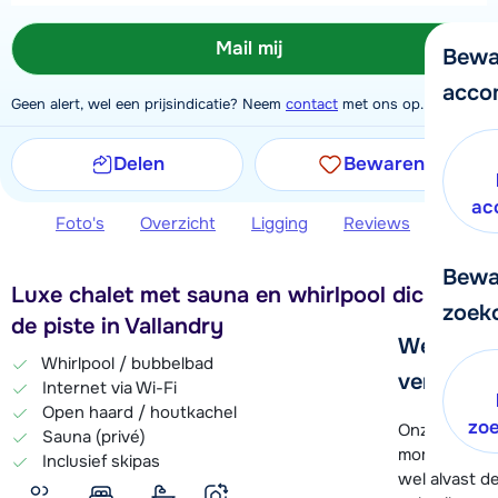
Mail mij
Bewa
acco
Geen alert, wel een prijsindicatie? Neem
contact
met ons op.
Delen
Bewaren
ac
Foto's
Overzicht
Ligging
Reviews
Extra 
Bewa
Luxe chalet met sauna en whirlpool dichtbij
zoek
de piste in Vallandry
We helpe
Whirlpool / bubbelbad
verder!
Internet via Wi-Fi
Open haard / houtkachel
zo
Onze klanten
Sauna (privé)
moment hela
Inclusief skipas
wel alvast d