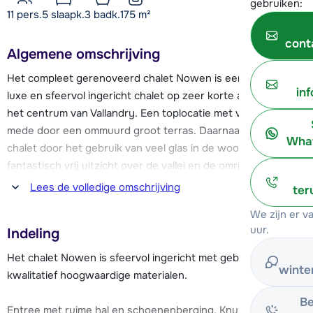
gebruiken:
11 pers.
5
slaapk.
3 badk.
175
m²
cont
Algemene omschrijving
Het compleet gerenoveerd chalet Nowen is een vrijstaand,
in
luxe en sfeervol ingericht chalet op zeer korte afstand van
het centrum van Vallandry. Een toplocatie met veel privacy,
mede door een ommuurd groot terras. Daarnaast biedt het
What
chalet door het gebruik van veel glas in de woonkamer een
fantastisch vrij uitzicht over de vallei en de omringende
bergwereld met toppen tot liefst 3500 meter hoogte en
Lees de volledige omschrijving
ter
zicht op de fameuze Mont Blanc.
We zijn er 
uur.
Indeling
Zowel de skipiste als de eerste stoeltjeslift vind je op
slechts 100 meter van het chalet. Direct onder de cabinelift
Het chalet Nowen is sfeervol ingericht met gebruik van
winte
"Vallandry 74" is er een aparte garage/ski-omkleedruimte
kwalitatief hoogwaardige materialen.
met skischoenen-droger aanwezig, om slepen met de ski-
Be
uitrusting overbodig te maken.
Entree met ruime hal en schoenenberging. Knusse,