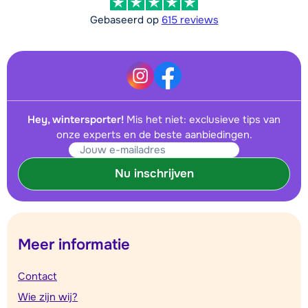
Gebaseerd op
615 reviews
Hey, wintersporter!
Mis het niet: exclusieve tips van
onze experts en de beste aanbiedingen.
Nu inschrijven
Meer informatie
Contact
Wie zijn wij?