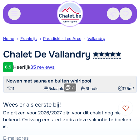
Contact
Bewaa
Home
Frankrijk
Paradiski - Les Arcs
Vallandry
Chalet De
Vallandry
Heerlijk
35 reviews
8,5
Klantwaardering
Nowen met sauna en buiten whirlpool
1
/
1
11
5
slaapk.
3
badk.
175
m²
Wees er als eerste bij!
De prijzen voor 2026/2027 zijn voor dit chalet nog niet
bekend. Ontvang een alert zodra deze vakantie te boeken
is.