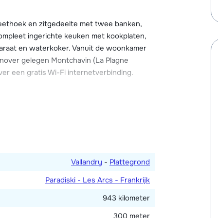
ilometers ver, uitzicht over de Tarentaise
 eethoek en zitgedeelte met twee banken,
ompleet ingerichte keuken met kookplaten,
paraat en waterkoker. Vanuit de woonkamer
genover gelegen Montchavin (La Plagne
ver een gratis Wi-Fi internetverbinding.
met ieder twee 1-persoonsbedden. Twee
 douche. Extra apart toilet op de woonlaag.
Vallandry
-
Plattegrond
Paradiski - Les Arcs - Frankrijk
943 kilometer
300 meter