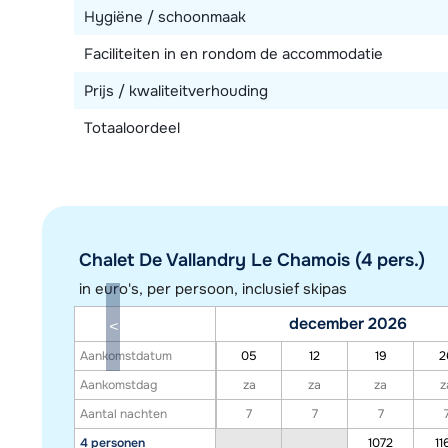
Hygiëne / schoonmaak
Faciliteiten in en rondom de accommodatie
Prijs / kwaliteitverhouding
Totaaloordeel
Chalet De Vallandry Le Chamois (4 pers.)
in euro's, per persoon, inclusief skipas
december 2026
Aankomstdatum
05
12
19
2
Aankomstdag
za
za
za
z
Aantal nachten
7
7
7
4 personen
1072
11