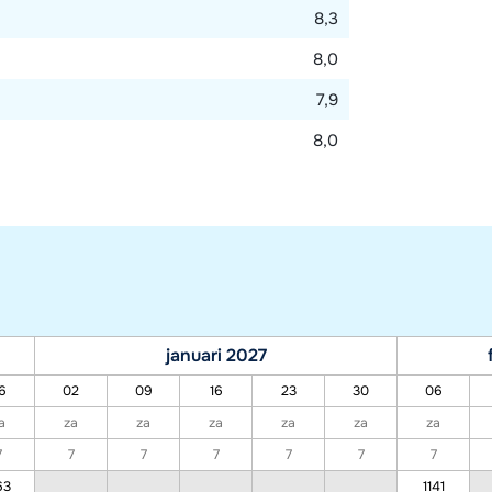
8,3
8,0
7,9
8,0
januari 2027
6
02
09
16
23
30
06
a
za
za
za
za
za
za
7
7
7
7
7
7
7
63
1141