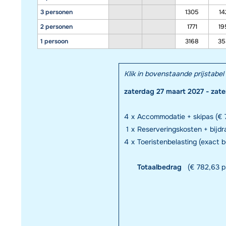
3 personen
1305
14
2 personen
1771
19
1 persoon
3168
35
Klik in bovenstaande prijstab
zaterdag 27 maart 2027 - zate
4
x
Accommodatie + skipas (€ 7
1
x
Reserveringskosten + bijd
4
x
Toeristenbelasting (exact 
Totaalbedrag
(€ 782,63 p