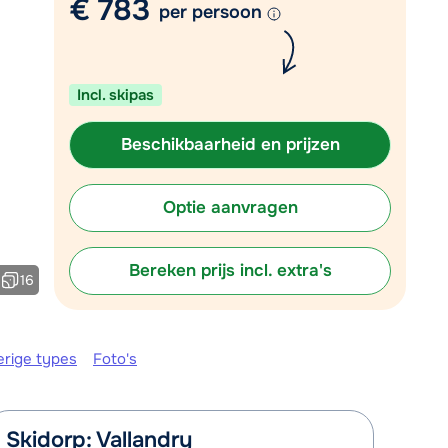
€ 783
per persoon
Plan een terugbelverzoek
m 09:00 uur weer beschikbaar:
Incl. skipas
Chat met wintersportspecialist
Bel ons via 03 3037838
Beschikbaarheid en prijzen
Optie aanvragen
Bereken prijs incl. extra's
16
erige types
Foto's
Skidorp: Vallandry