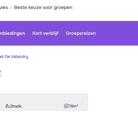
vies
Beste keuze voor groepen
nbiedingen
Kort verblijf
Groepsreizen
et De Vallandry
Onze klan
gesloten.
gebruiken
Be
2
badk.
78
m²