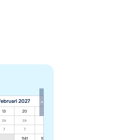
februari 2027
maart 2027
13
20
27
06
13
20
27
za
za
za
za
za
za
za
7
7
7
7
7
7
7
1141
1065
783