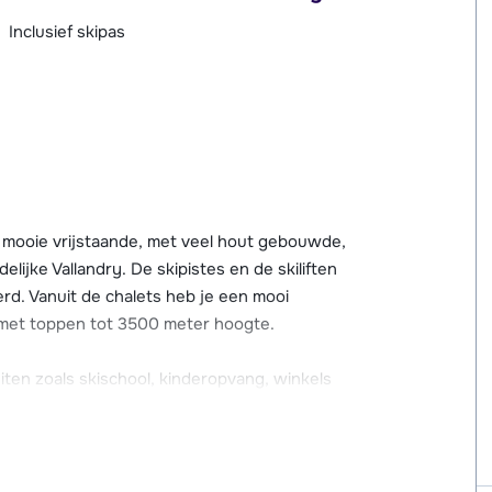
Inclusief skipas
t mooie vrijstaande, met veel hout gebouwde,
elijke Vallandry. De skipistes en de skiliften
erd. Vanuit de chalets heb je een mooi
d met toppen tot 3500 meter hoogte.
eiten zoals skischool, kinderopvang, winkels
100 tot 300 meter van de chalets. Er is
alets.
aletpark gelegen en heeft een schuin zicht