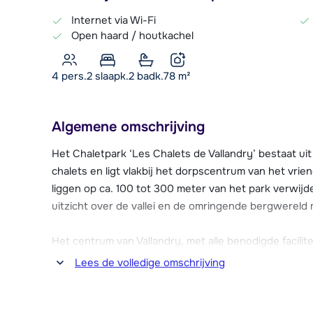
Internet via Wi-Fi
Open haard / houtkachel
4 pers.
2
slaapk.
2 badk.
78
m²
Algemene omschrijving
Het Chaletpark ‘Les Chalets de Vallandry’ bestaat ui
chalets en ligt vlakbij het dorpscentrum van het vriend
liggen op ca. 100 tot 300 meter van het park verwijd
uitzicht over de vallei en de omringende bergwerel
Het centrum van Vallandry, met alle benodigde facilit
en restaurants, is gemakkelijk te bereiken en ligt op 
Lees de volledige omschrijving
voldoende parkeergelegenheid in de buurt van de ch
Chalet Le Chamois is op de onderste rand van het ch