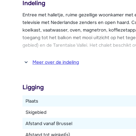
Indeling
op het skigebied van La Plagne en een prachtig vrij, k
vallei.
Entree met halletje, ruime gezellige woonkamer met
televisie met Nederlandse zenders en open haard. C
koelkast, vaatwasser, oven, magnetron, koffiezetap
toegang tot het balkon met mooi uitzicht op het te
gebied) en de Tarentaise Vallei. Het chalet beschikt o
Op de benedenverdieping twee ruime slaapkamers 
Meer over de indeling
badkamers waarvan één met bad en toilet en één met
Ligging
Plaats
Skigebied
Afstand vanaf Brussel
Afstand tot winkel(s)