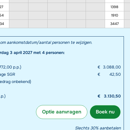
27
1398
54
1910
34
3447
el om aankomstdatum/aantal personen te wijzigen.
rdag 3 april 2027 met 4 personen:
72,00 p.p.)
€
3.088,00
rage SGR
€
42,50
bedrag onbekend)
.p.)
€
3.130,50
Optie aanvragen
Boek nu
Slechts 30% aanbetalen