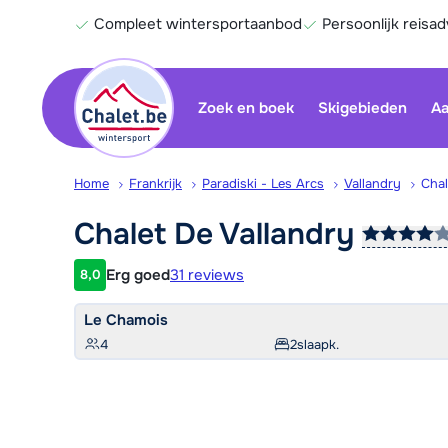
Compleet wintersportaanbod
Persoonlijk reisad
Zoek en boek
Skigebieden
Aa
Home
Frankrijk
Paradiski - Les Arcs
Vallandry
Chal
Chalet De
Vallandry
Erg goed
31 reviews
8,0
Klantwaardering
Le Chamois
4
2
slaapk.