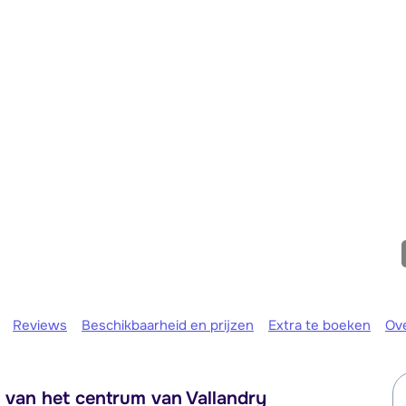
Morgen o
Reviews
Beschikbaarheid en prijzen
Extra te boeken
Ov
d van het centrum van Vallandry