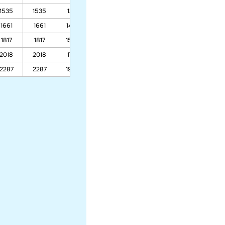
1535
1535
1321
946
785
785
1661
1661
1423
1007
828
828
1817
1817
1549
1081
880
880
2018
2018
1712
1177
947
947
2287
2287
1930
1305
1037
1037