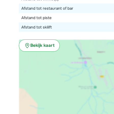
over de vallei.
Afstand tot restaurant of bar
Verder beschikt dit chalet over Wi-Fi.
Afstand tot piste
Afstand tot skilift
Bekijk kaart