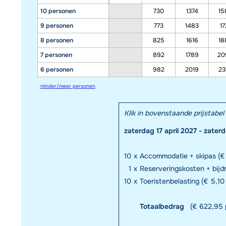
10 personen
730
1374
15
9 personen
773
1483
17
8 personen
825
1616
18
7 personen
892
1789
20
6 personen
982
2019
23
minder/meer personen
Klik in bovenstaande prijstab
zaterdag 17 april 2027 - zater
10
x
Accommodatie + skipas (€
1
x
Reserveringskosten + bij
10
x
Toeristenbelasting (€ 5,10 
Totaalbedrag
(€ 622,95 