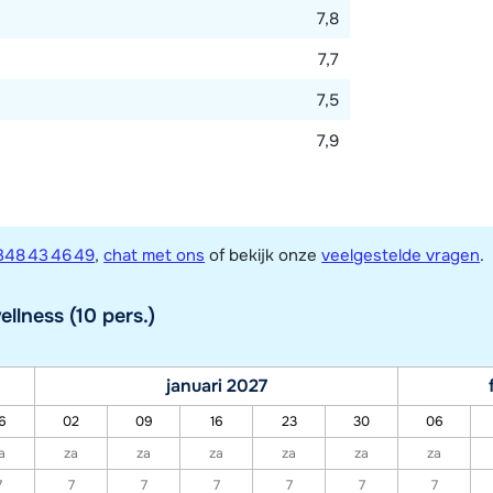
7,8
7,7
7,5
7,9
348 43 46 49
,
chat met ons
of bekijk onze
veelgestelde vragen
.
llness (10 pers.)
januari 2027
6
02
09
16
23
30
06
a
za
za
za
za
za
za
7
7
7
7
7
7
7