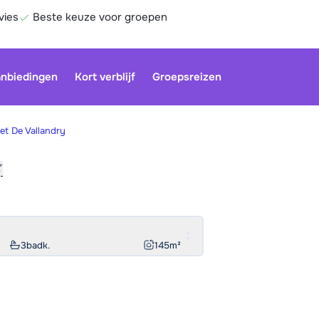
vies
Beste keuze voor groepen
nbiedingen
Kort verblijf
Groepsreizen
et De Vallandry
Be
3
badk.
145
m²