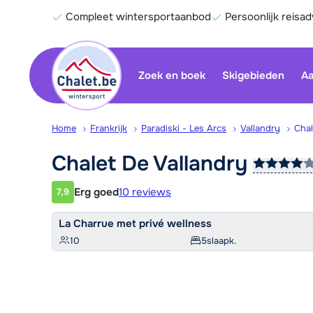
Compleet wintersportaanbod
Persoonlijk reisad
Zoek en boek
Skigebieden
Aa
Home
Frankrijk
Paradiski - Les Arcs
Vallandry
Chal
Chalet De
Vallandry
Erg goed
10 reviews
7,9
Klantwaardering
La Charrue met privé wellness
10
5
slaapk.