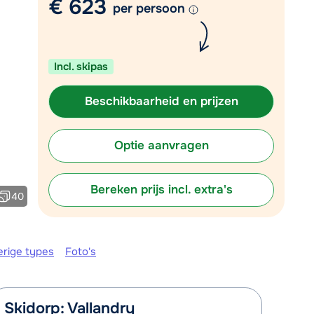
€ 623
Vul het contactformulier in
per persoon
Mail naar info@chalet.be
 vandaag tot 17:30 uur.
Incl. skipas
Beschikbaarheid en prijzen
Optie aanvragen
Bereken prijs incl. extra's
40
erige types
Foto's
Skidorp: Vallandry