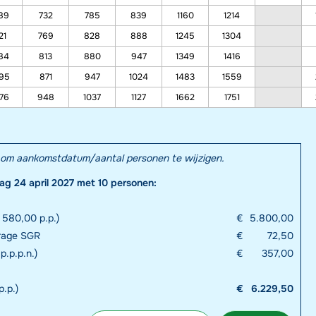
89
732
785
839
1160
1214
21
769
828
888
1245
1304
84
813
880
947
1349
1416
95
871
947
1024
1483
1559
76
948
1037
1127
1662
1751
el om aankomstdatum/aantal personen te wijzigen.
dag 24 april 2027 met 10 personen:
 580,00 p.p.)
€
5.800,00
drage SGR
€
72,50
p.p.p.n.)
€
357,00
p.p.)
€
6.229,50