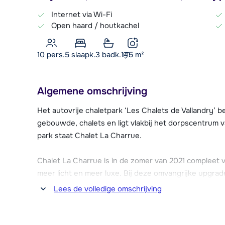
Internet via Wi-Fi
Open haard / houtkachel
10 pers.
5
slaapk.
3 badk.
145
m²
Algemene omschrijving
Het autovrije chaletpark ‘Les Chalets de Vallandry’ b
gebouwde, chalets en ligt vlakbij het dorpscentrum v
park staat Chalet La Charrue.
Chalet La Charrue is in de zomer van 2021 compleet
meer licht en meer luxe. Bij deze omvangrijke upgra
waardoor de woonkamer veel ruimer is geworden. Daa
Lees de volledige omschrijving
bestaande terras/balkon vergroot, waarmee het rondo
balkon heb je een prachtig vrij uitzicht over de Taren
La Plagne en bij helder weer zie je zelfs de Mont Blan