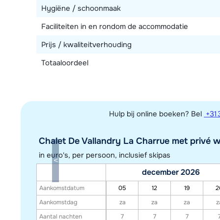
Hygiëne / schoonmaak
Faciliteiten in en rondom de accommodatie
Prijs / kwaliteitverhouding
Totaaloordeel
Hulp bij online boeken? Bel
+31 
Chalet De Vallandry La Charrue met privé we
in euro's, per persoon, inclusief skipas
december 2026
Aankomstdatum
05
12
19
2
Aankomstdag
za
za
za
z
Aantal nachten
7
7
7