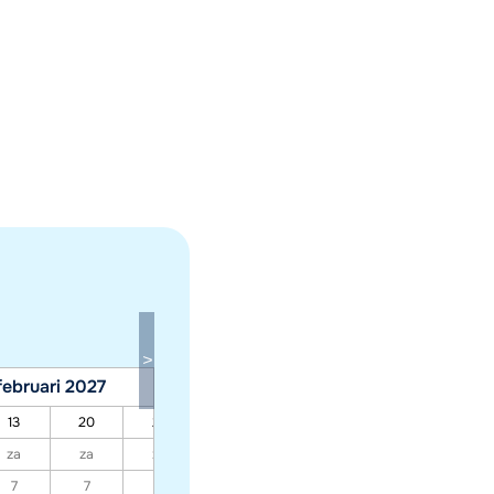
februari 2027
maart 2027
13
20
27
06
13
20
27
za
za
za
za
za
za
za
7
7
7
7
7
7
7