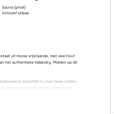
Sauna (privé)
Inclusief skipas
estaat uit mooie vrijstaande, met veel hout
an het authentieke Vallandry. Midden op dit
 verbouwd en beschikt nu over meer ruimte,
de is de woonlaag 1.40 meter uitgebouwd,
rnaast is de entree uitgebreid en is het
m het gehele chalet loopt. Vanaf dit fijne
taise-vallei, de pistes van het skigebied van
c!