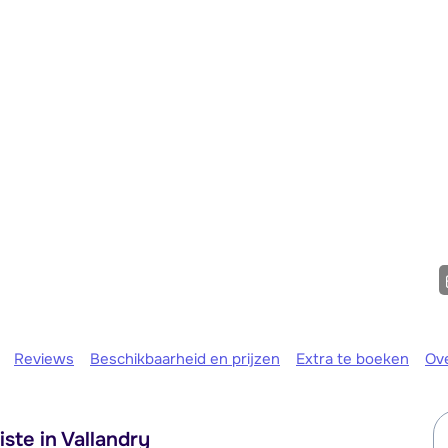
We zijn er
Reviews
Beschikbaarheid en prijzen
Extra te boeken
Ov
iste in Vallandry