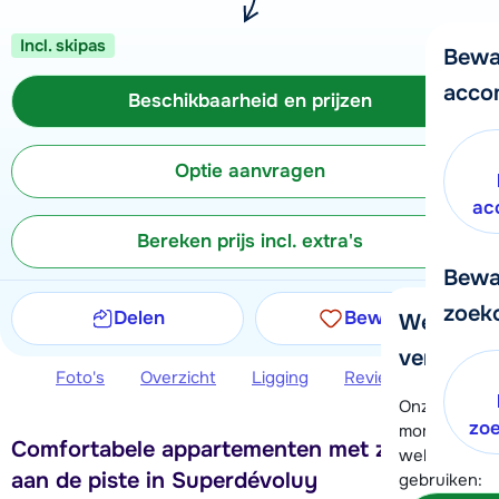
Incl. skipas
Bewa
acco
Beschikbaarheid en prijzen
Optie aanvragen
ac
Bereken prijs incl. extra's
Bewa
zoek
Delen
Bewaren
We helpe
verder!
Foto's
Overzicht
Ligging
Reviews
Beschi
Onze klanten
zo
moment hela
Comfortabele appartementen met zwembad,
wel alvast d
aan de piste in Superdévoluy
gebruiken: