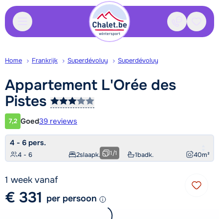
Contact
Bewaa
Home
Frankrijk
Superdévoluy
Superdévoluy
Appartement L'Orée des
Pistes
Goed
39 reviews
7,2
Klantwaardering
4 - 6 pers.
1
/
1
4 - 6
2
slaapk.
1
badk.
40
m²
1 week vanaf
€ 331
per persoon