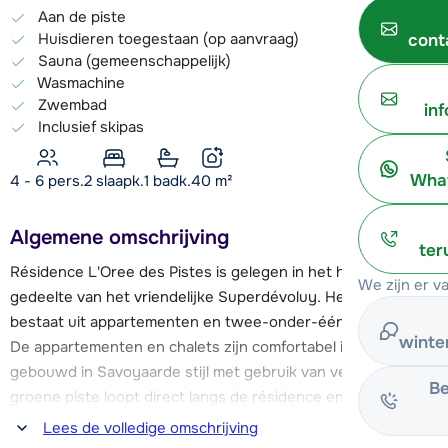
Aan de piste
Huisdieren toegestaan (op aanvraag)
cont
Sauna (gemeenschappelijk)
Wasmachine
Zwembad
in
Inclusief skipas
What
4 - 6 pers.
2
slaapk.
1 badk.
40
m²
Algemene omschrijving
ter
Résidence L'Oree des Pistes is gelegen in het hogere
We zijn er v
gedeelte van het vriendelijke Superdévoluy. Het geheel
bestaat uit appartementen en twee-onder-één-kap chalets.
winte
De appartementen en chalets zijn comfortabel ingericht en
gebouwd in Savoyaarde stijl met gebruik van veel hout. De
Be
groene piste loopt direct langs de résidence en de eerste
skiliften vind je op ca. 200 meter (gemakkelijk per ski
Lees de volledige omschrijving
bereikbaar). Het centrum van het moderne skistation