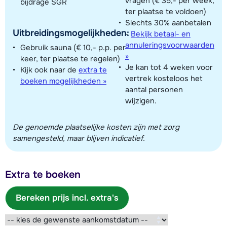
vragen (€ 35,- per week,
bijdrage SGR
ter plaatse te voldoen)
Slechts 30% aanbetalen
Uitbreidingsmogelijkheden:
-
Bekijk betaal- en
annuleringsvoorwaarden
Gebruik sauna (€ 10,- p.p. per
»
keer, ter plaatse te regelen)
Je kan tot 4 weken voor
Kijk ook naar de
extra te
vertrek kosteloos het
boeken mogelijkheden »
aantal personen
wijzigen.
De genoemde plaatselijke kosten zijn met zorg
samengesteld, maar blijven indicatief.
Extra te boeken
Bereken prijs incl. extra's