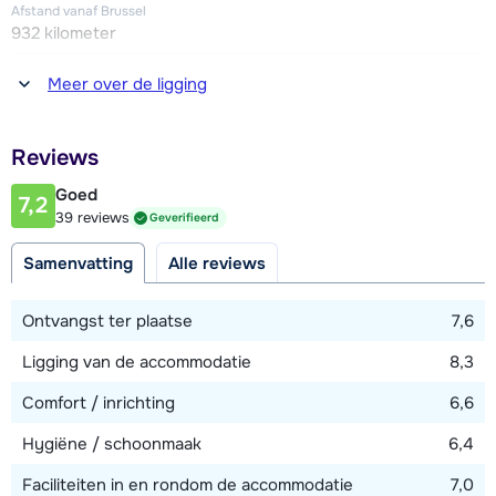
Afstand vanaf Brussel
932 kilometer
Afstand tot winkel(s)
Meer over de ligging
600 meter
Afstand tot restaurant of bar
Reviews
600 meter
Goed
7,2
Afstand tot piste
39 reviews
Geverifieerd
25 - 50 meter
Samenvatting
Alle reviews
Afstand tot skilift
200 meter
Ontvangst ter plaatse
7,6
Ligging van de accommodatie
8,3
Bekijk kaart
Comfort / inrichting
6,6
Hygiëne / schoonmaak
6,4
Faciliteiten in en rondom de accommodatie
7,0