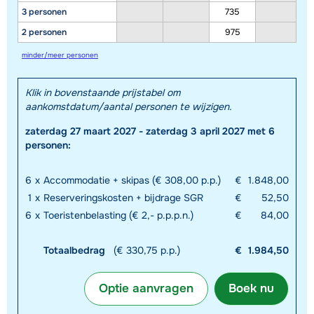
3 personen
735
2 personen
975
minder/meer personen
Klik in bovenstaande prijstabel om
aankomstdatum/aantal personen te wijzigen.
zaterdag 27 maart 2027 - zaterdag 3 april 2027 met 6
personen:
6
x
Accommodatie + skipas (€ 308,00 p.p.)
€
1.848,00
1
x
Reserveringskosten + bijdrage SGR
€
52,50
6
x
Toeristenbelasting (€ 2,- p.p.p.n.)
€
84,00
Totaalbedrag
(€ 330,75 p.p.)
€
1.984,50
Optie aanvragen
Boek nu