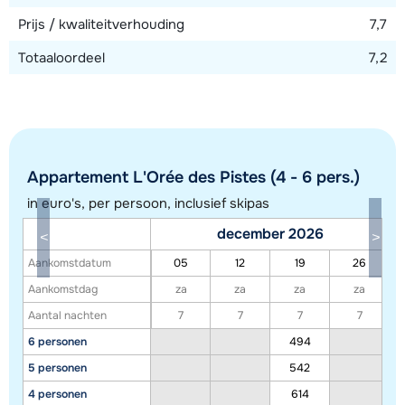
Prijs / kwaliteitverhouding
7,7
Totaaloordeel
7,2
Appartement L'Orée des Pistes (4 - 6 pers.)
in euro's, per persoon, inclusief skipas
december 2026
Toon alle accommodaties in dit gebied
Aankomstdatum
05
12
19
26
Deze kaart geeft een indicatie van de ligging van onze accommodaties. De
Aankomstdag
za
za
za
za
exacte locatie kan enigszins afwijken.
Aantal nachten
7
7
7
7
6 personen
494
5 personen
542
4 personen
614