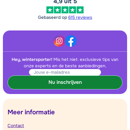
4,9 uit 5
Gebaseerd op
615 reviews
Hey, wintersporter!
Mis het niet: exclusieve tips van
onze experts en de beste aanbiedingen.
Nu inschrijven
Meer informatie
Contact