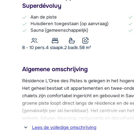
Superdévoluy
Aan de piste
Huisdieren toegestaan (op aanvraag)
Sauna (gemeenschappelijk)
8 - 10 pers.
4
slaapk.
2 badk.
58
m²
Algemene omschrijving
Résidence L'Oree des Pistes is gelegen in het hoger
Het geheel bestaat uit appartementen en twee-ond
chalets zijn comfortabel ingericht en gebouwd in Sav
groene piste loopt direct langs de résidence en de ee
(gemakkelijk per ski bereikbaar). Het centrum van h
winkels, ijsbaan, bioscoop, restaurants en discothee
centrum vind je ook de skischool en de kinderopvang 
Lees de volledige omschrijving