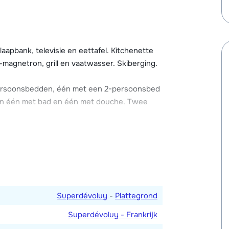
met open haard, bar, een verwarmd binnen
 (tegen betaling). Het park beschikt over
eid (één parkeerplaats per
chalet een eigen skilocker tot zijn
pbank, televisie en eettafel. Kitchenette
magnetron, grill en vaatwasser. Skiberging.
persoonsbedden, één met een 2-persoonsbed
an één met bad en één met douche. Twee
Superdévoluy
-
Plattegrond
Superdévoluy - Frankrijk