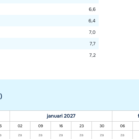
6,6
6,4
7,0
7,7
7,2
)
januari 2027
6
02
09
16
23
30
06
a
za
za
za
za
za
za