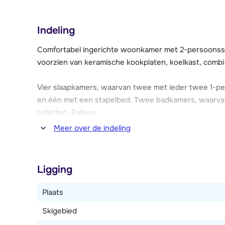
In het hoofdgebouw vind je de receptie, een salon 
zwembad (gratis, op zaterdag gesloten) en een sauna
Indeling
een wasserette en gratis overdekte parkeergelegenh
appartement/chalet). Verder heeft ieder appartement/
Comfortabel ingerichte woonkamer met 2-persoonsslaa
beschikking.
voorzien van keramische kookplaten, koelkast, combi-
Vier slaapkamers, waarvan twee met ieder twee 1-
en één met een stapelbed. Twee badkamers, waarv
toiletten. Balkon.
Meer over de indeling
Dit type is over twee verdiepingen verdeeld.
Ligging
Plaats
Skigebied