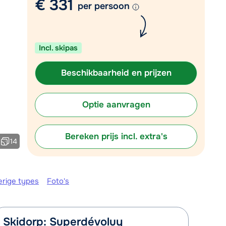
€ 331
per persoon
Plan een terugbelverzoek
 10:00 uur weer beschikbaar:
Incl. skipas
Chat met wintersportspecialist
Bel ons via 03 3037838
Beschikbaarheid en prijzen
Optie aanvragen
Bereken prijs incl. extra's
14
erige types
Foto's
Skidorp: Superdévoluy