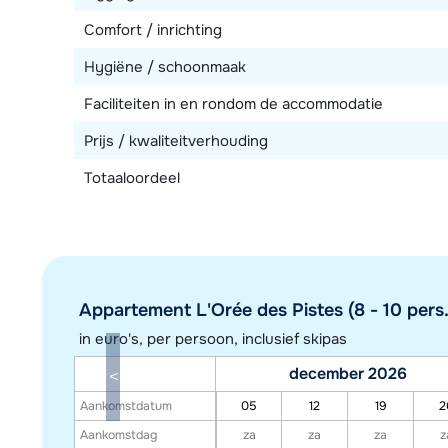
Comfort / inrichting
Hygiëne / schoonmaak
Faciliteiten in en rondom de accommodatie
Prijs / kwaliteitverhouding
Totaaloordeel
Appartement L'Orée des Pistes (8 - 10 pers.
in euro's, per persoon, inclusief skipas
december 2026
Aankomstdatum
05
12
19
2
Aankomstdag
za
za
za
z