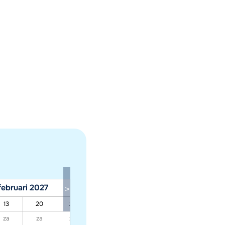
februari 2027
maart 2027
13
20
27
06
13
20
27
za
za
za
za
za
za
za