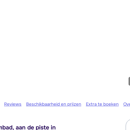
Morgen om
Reviews
Beschikbaarheid en prijzen
Extra te boeken
Ov
ad, aan de piste in