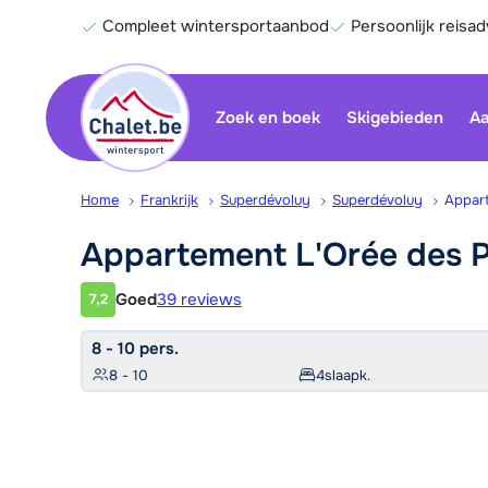
Compleet wintersportaanbod
Persoonlijk reisad
Zoek en boek
Skigebieden
Aa
Home
Frankrijk
Superdévoluy
Superdévoluy
Appart
Appartement L'Orée des
P
Goed
39 reviews
7,2
Klantwaardering
8 - 10 pers.
8 - 10
4
slaapk.