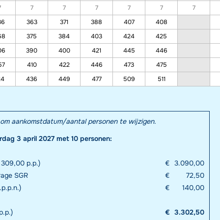
7
7
7
7
7
7
7
36
363
371
388
407
408
68
375
384
403
424
425
06
390
400
421
445
446
57
410
422
446
473
475
24
436
449
477
509
511
el om aankomstdatum/aantal personen te wijzigen.
rdag 3 april 2027 met 10 personen:
 309,00 p.p.)
€
3.090,00
drage SGR
€
72,50
.p.p.n.)
€
140,00
p.p.)
€
3.302,50