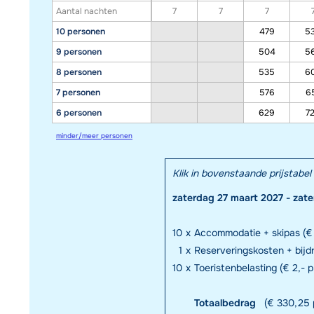
Aantal nachten
7
7
7
10 personen
479
5
9 personen
504
5
8 personen
535
6
7 personen
576
6
6 personen
629
7
minder/meer personen
Klik in bovenstaande prijstab
zaterdag 27 maart 2027 - zate
10
x
Accommodatie + skipas (€
1
x
Reserveringskosten + bij
10
x
Toeristenbelasting (€ 2,- p
Totaalbedrag
(€ 330,25 