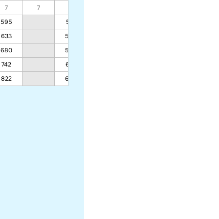
7
7
7
7
7
7
7
595
501
369
347
339
331
633
529
382
358
349
340
680
563
398
370
360
350
742
607
419
387
376
365
822
666
446
409
396
382