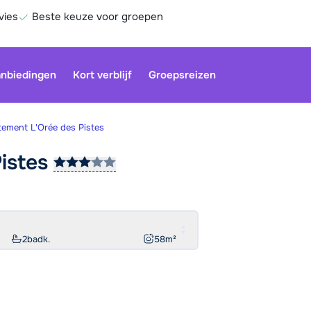
vies
Beste keuze voor groepen
nbiedingen
Kort verblijf
Groepsreizen
ement L'Orée des Pistes
istes
Onze klan
gesloten.
gebruiken
Be
2
badk.
58
m²