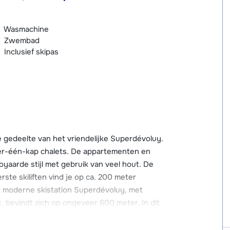
Wasmachine
Zwembad
Inclusief skipas
e gedeelte van het vriendelijke Superdévoluy.
er-één-kap chalets. De appartementen en
oyaarde stijl met gebruik van veel hout. De
rste skiliften vind je op ca. 200 meter
et moderne skistation Superdévoluy, met
k, bevindt zich op ongeveer 600 meter. In dit
voor de allerkleinsten.