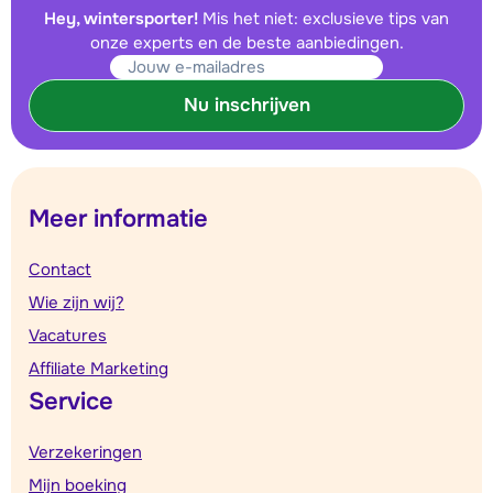
Hey, wintersporter!
Mis het niet: exclusieve tips van
onze experts en de beste aanbiedingen.
Nu inschrijven
Meer informatie
Contact
Wie zijn wij?
Vacatures
Affiliate Marketing
Service
Verzekeringen
Mijn boeking