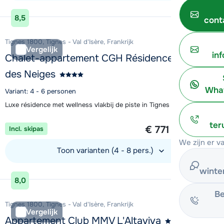
Bekijk accommodatie
8,5
cont
Tignes 1800, Tignes - Val d'Isère, Frankrijk
Vergelijk
in
Chalet-appartement CGH Résidence Le Lodge
des Neiges
What
Variant: 4 - 6 personen
Luxe résidence met wellness vlakbij de piste in Tignes 1800
1 week vanaf
ter
€ 771
Incl. skipas
per persoon
We zijn er v
Toon varianten (4 - 8 pers.)
winte
Bekijk accommodatie
8,0
Be
Tignes 1800, Tignes - Val d'Isère, Frankrijk
Vergelijk
Appartement Club MMV L'Altaviva