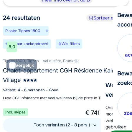
Meer info over dit dorp
Bewa
24
resultaten
Sorteer en filter
acco
×
Plaats: Tignes 1800
Bewaar zoekopdracht
Wis filters
8,0
ac
Tignes 1800, Tignes - Val d'Isère, Frankrijk
Vergelijk
Chalet-appartement CGH Résidence Kalinda
Bewa
Village
zoek
We helpe
Variant: 4 - 6 personen - Goud
verder!
Luxe CGH résidence met veel wellness bij de piste in Tignes 1800
1 week vanaf
Onze klanten
€ 741
Incl. skipas
zo
per persoon
moment hela
wel alvast d
Toon varianten (2 - 8 pers.)
gebruiken: