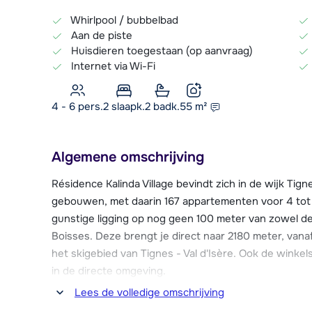
Whirlpool / bubbelbad
Aan de piste
Huisdieren toegestaan (op aanvraag)
Internet via Wi-Fi
4 - 6 pers.
2
slaapk.
2 badk.
55
m²
Algemene omschrijving
Résidence Kalinda Village bevindt zich in de wijk Tig
gebouwen, met daarin 167 appartementen voor 4 tot
gunstige ligging op nog geen 100 meter van zowel de
Boisses. Deze brengt je direct naar 2180 meter, vana
het skigebied van Tignes - Val d'Isère. Ook de winke
in de directe omgeving.
Lees de volledige omschrijving
Résidence Kalinda Village beschikt over een comple