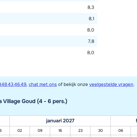
8,3
8,1
8,0
7,8
8,0
348 43 46 49
,
chat met ons
of bekijk onze
veelgestelde vragen
.
Village Goud (4 - 6 pers.)
januari 2027
6
02
09
16
23
30
06