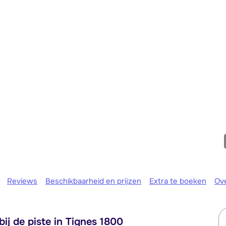
maandag 
Reviews
Beschikbaarheid en prijzen
Extra te boeken
Ov
ij de piste in Tignes 1800