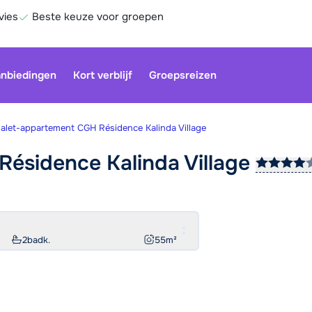
vies
Beste keuze voor groepen
nbiedingen
Kort verblijf
Groepsreizen
alet-appartement CGH Résidence Kalinda Village
Résidence Kalinda
Village
Onze klan
gesloten.
gebruiken
Be
2
badk.
55
m²