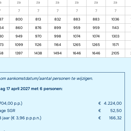
a
za
za
za
za
za
za
7
7
7
7
7
7
7
87
800
813
832
883
883
1036
64
860
876
899
959
959
1143
30
949
970
998
1074
1074
1303
73
1099
1126
1164
1265
1265
1571
58
1397
1438
1494
1646
1646
2105
el om aankomstdatum/aantal personen te wijzigen.
dag 17 april 2027 met 6 personen:
704,00 p.p.)
€
4.224,00
rage SGR
€
52,50
 jaar (€ 3,96 p.p.p.n.)
€
166,32