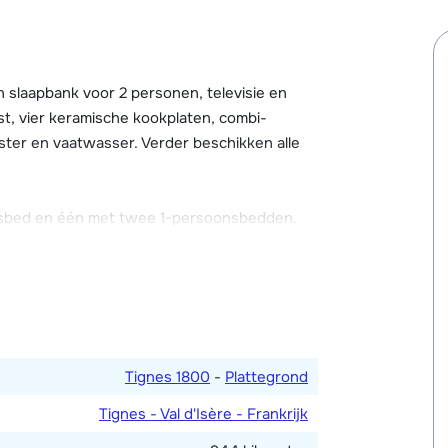
 fitnessruimte (gratis te gebruiken). Tegen
zoals massages, en speciale gezichts- en
 slaapbank voor 2 personen, televisie en
één code per appartement) en er is een
st, vier keramische kookplaten, combi-
gbaar in de supermarkt die in één van de
ter en vaatwasser. Verder beschikken alle
kiberging met skischoenverwarmer.
sbed en één met twee 1-persoonsbedden.
n douche. Toilet.
deeld zijn.
Tignes 1800
-
Plattegrond
Tignes - Val d'Isère - Frankrijk