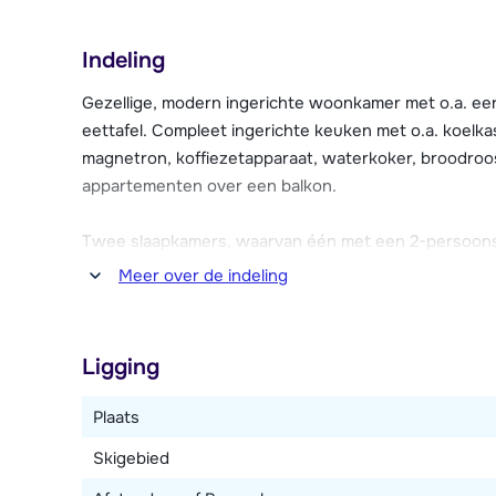
kinderbad, whirlpools, sauna's, Turkse stoombaden en
betaling kun je er allerlei behandelingen ondergaan 
Indeling
lichaamsbehandelingen.
Gezellige, modern ingerichte woonkamer met o.a. een
Tevens is in alle appartementen internet aanwezig (
eettafel. Compleet ingerichte keuken met o.a. koelka
parkeergarage (tegen betaling). Broodjes zijn verkrij
magnetron, koffiezetapparaat, waterkoker, broodroos
gebouwen zit en elk appartement heeft zijn eigen s
appartementen over een balkon.
Twee slaapkamers, waarvan één met een 2-persoon
Twee badkamers, waarvan één met bad en één met ee
Meer over de indeling
Dit type appartement kan over twee verdiepingen ver
Ligging
Plaats
Skigebied