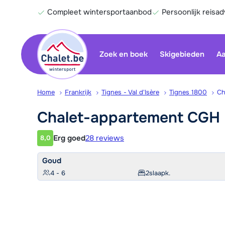
Compleet wintersportaanbod
Persoonlijk reisad
Zoek en boek
Skigebieden
Aa
Home
Frankrijk
Tignes - Val d'Isère
Tignes 1800
Ch
Chalet-appartement CGH 
Erg goed
28 reviews
8,0
Klantwaardering
Goud
4 - 6
2
slaapk.