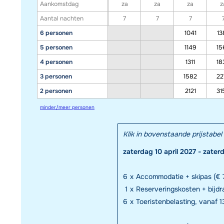
Aankomstdag
za
za
za
z
Aantal nachten
7
7
7
6 personen
1041
13
5 personen
1149
15
4 personen
1311
18
3 personen
1582
22
2 personen
2121
31
minder/meer personen
Klik in bovenstaande prijstab
zaterdag 10 april 2027 - zater
6
x
Accommodatie + skipas (€ 
1
x
Reserveringskosten + bijd
6
x
Toeristenbelasting, vanaf 13