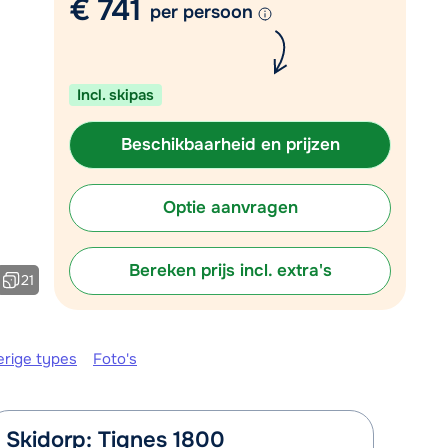
€ 741
per persoon
Plan een terugbelverzoek
om 09:00 uur weer beschikbaar:
Incl. skipas
Chat met wintersportspecialist
Bel ons via 03 3037838
Beschikbaarheid en prijzen
Optie aanvragen
Bereken prijs incl. extra's
21
erige types
Foto's
Skidorp: Tignes 1800