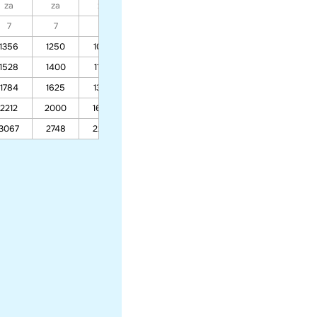
za
za
za
za
za
za
za
7
7
7
7
7
7
7
1356
1250
1075
962
818
803
889
1528
1400
1190
1055
882
863
967
1784
1625
1362
1193
977
954
1083
2212
2000
1649
1424
1136
1105
1277
3067
2748
2222
1885
1453
1406
1664