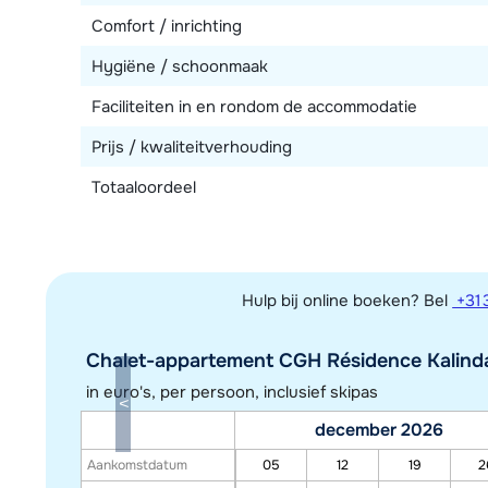
Comfort / inrichting
Hygiëne / schoonmaak
Faciliteiten in en rondom de accommodatie
Prijs / kwaliteitverhouding
Totaaloordeel
Hulp bij online boeken? Bel
+31 
Chalet-appartement CGH Résidence Kalinda 
in euro's, per persoon, inclusief skipas
december 2026
Aankomstdatum
05
12
19
2