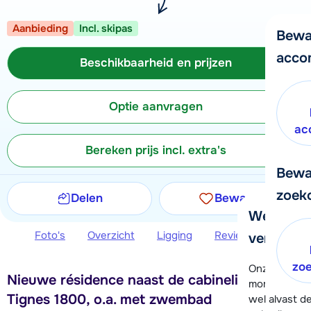
Aanbieding
Incl. skipas
Bewa
acco
Beschikbaarheid en prijzen
Optie aanvragen
ac
Bereken prijs incl. extra's
Bewa
zoek
Delen
Bewaren
We helpe
Foto's
Overzicht
Ligging
Reviews
Beschi
verder!
zo
Onze klanten
Nieuwe résidence naast de cabinelift in
moment hela
Tignes 1800, o.a. met zwembad
wel alvast d