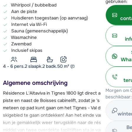
gebruiken:
Whirlpool / bubbelbad
Aan de piste
Huisdieren toegestaan (op aanvraag)
cont
Internet via Wi-Fi
Sauna (gemeenschappelijk)
Wasmachine
in
Zwembad
Inclusief skipas
What
4 - 6 pers.
2
slaapk.
2 badk.
50
m²
ter
Algemene omschrijving
Morgen om 0
Résidence L'Altaviva in Tignes 1800 ligt direct aan de blauwe
beschikbaar:
piste en naast de Boisses cabinelift, zodat je 's ochtends
meteen op pad kunt gaan om het Tignes - Val d'Isère
winte
skigebied te gaan ontdekken! Aan het einde van je skidag
kun je gemakkelijk weer terugskiën naar de résidence. Door
Be
middel van twee overdekte tapijtliften sta je vanaf de