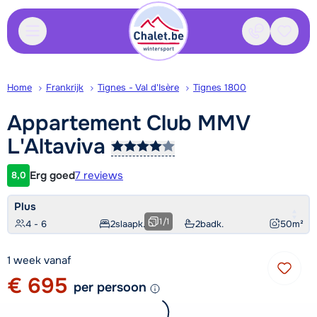
Contact
Bewaa
Home
Frankrijk
Tignes - Val d'Isère
Tignes 1800
Appartement Club MMV
L'Altaviva
Erg goed
7 reviews
8,0
Klantwaardering
Plus
1
/
1
4 - 6
2
slaapk.
2
badk.
50
m²
1 week vanaf
€ 695
per persoon