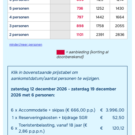
5 personen
736
1252
1430
4 personen
797
1442
1664
3 personen
898
1758
2055
2 personen
1101
2391
2836
minder/meer personen
= aanbieding (korting al
doorberekend)
Klik in bovenstaande prijstabel om
aankomstdatum/aantal personen te wijzigen.
zaterdag 12 december 2026 - zaterdag 19 december
2026 met 6 personen:
6
x
Accommodatie + skipas (€ 666,00 p.p.)
€
3.996,00
1
x
Reserveringskosten + bijdrage SGR
€
52,50
Toeristenbelasting, vanaf 18 jaar (€
6
x
€
120,12
2,86 p.p.p.n.)