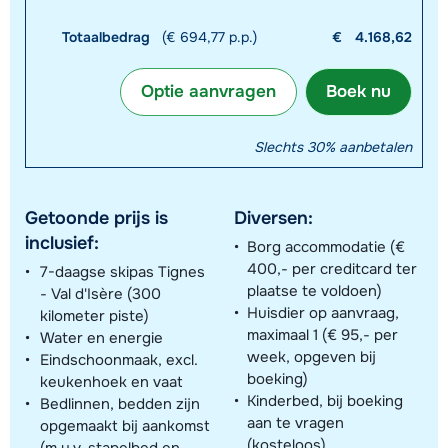
Totaalbedrag
(€ 694,77 p.p.)
€
4.168,62
Optie aanvragen
Boek nu
Slechts 30% aanbetalen
Getoonde prijs is
Diversen:
inclusief:
Borg accommodatie (€
400,- per creditcard ter
7-daagse skipas Tignes
plaatse te voldoen)
- Val d'Isère (300
Huisdier op aanvraag,
kilometer piste)
maximaal 1 (€ 95,- per
Water en energie
week, opgeven bij
Eindschoonmaak, excl.
boeking)
keukenhoek en vaat
Kinderbed, bij boeking
Bedlinnen, bedden zijn
aan te vragen
opgemaakt bij aankomst
(kosteloos)
(m.u.v. stapelbed en