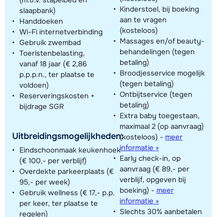
Kinderstoel, bij boeking
slaapbank)
aan te vragen
Handdoeken
(kosteloos)
Wi-Fi internetverbinding
Massages en/of beauty-
Gebruik zwembad
behandelingen (tegen
Toeristenbelasting,
betaling)
vanaf 18 jaar (€ 2,86
Broodjesservice mogelijk
p.p.p.n., ter plaatse te
(tegen betaling)
voldoen)
Ontbijtservice (tegen
Reserveringskosten +
betaling)
bijdrage SGR
Extra baby toegestaan,
maximaal 2 (op aanvraag)
Uitbreidingsmogelijkheden:
(kosteloos)
-
meer
informatie »
Eindschoonmaak keukenhoek
Early check-in, op
(€ 100,- per verblijf)
aanvraag (€ 89,- per
Overdekte parkeerplaats (€
verblijf, opgeven bij
95,- per week)
boeking)
-
meer
Gebruik wellness (€ 17,- p.p.
informatie »
per keer, ter plaatse te
Slechts 30% aanbetalen
regelen)