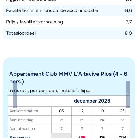
Faciliteiten in en rondom de accommodatie
8,6
Prijs / kwaliteitverhouding
7,7
Totaaloordeel
8,0
Appartement Club MMV L'Altaviva Plus (4 - 6
pers.)
in euro's, per persoon, inclusief skipas
Toon alle accommodaties in dit gebied
december 2026
Deze kaart geeft een indicatie van de ligging van onze accommodaties. De
Aankomstdatum
05
12
19
26
exacte locatie kan enigszins afwijken.
Aankomstdag
za
za
za
za
Aantal nachten
7
7
7
7
6 personen
695
1125
1274