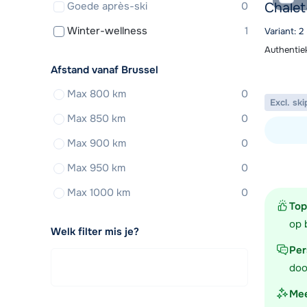
Goede après-ski
0
Chale
Winter-wellness
1
Variant: 2
Authentie
Afstand vanaf Brussel
Max 800 km
0
Excl. ski
Max 850 km
0
Max 900 km
0
Bekijk ac
Max 950 km
0
Max 1000 km
0
Top
op 
Welk filter mis je?
Per
doo
Mee