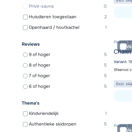
Excl. ski
Privé-sauna
0
Huisdieren toegestaan
2
Bekijk ac
Openhaard / houtkachel
1
Pinzolo (b
Reviews
Ve
Chalet
9 of hoger
5
Variant: 1
8 of hoger
5
Sfeervol c
7 of hoger
5
Excl. ski
6 of hoger
5
Thema's
Bekijk ac
Kindvriendelijk
1
Authentieke skidorpen
5
Pinzolo (b
Ve