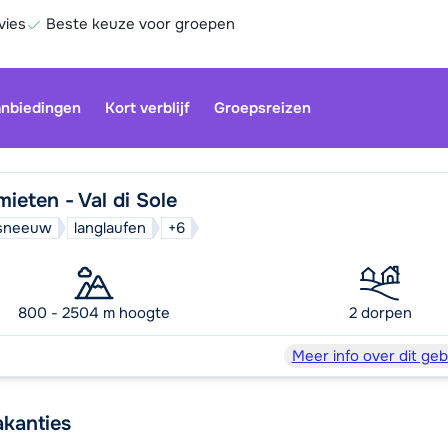
vies
Beste keuze voor groepen
nbiedingen
Kort verblijf
Groepsreizen
ieten - Val di Sole
d sneeuw
langlaufen
+6
800 - 2504 m hoogte
2 dorpen
Be
Meer info over dit geb
akanties