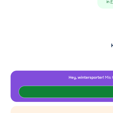
in
F
Hey, wintersporter!
Mis 