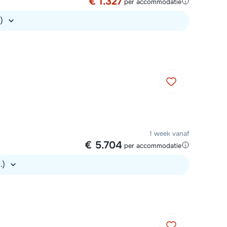
€ 1.327
per accommodatie
.)
1 week vanaf
€ 5.704
per accommodatie
s.)