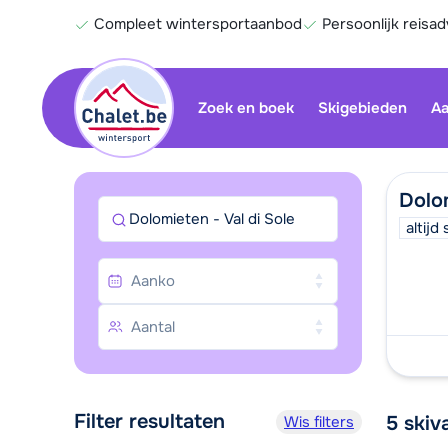
Compleet wintersportaanbod
Persoonlijk reisad
Zoek en boek
Skigebieden
Aa
Dolom
Dolomieten - Val di Sole
altij
Filter resultaten
5
skiv
Wis filters