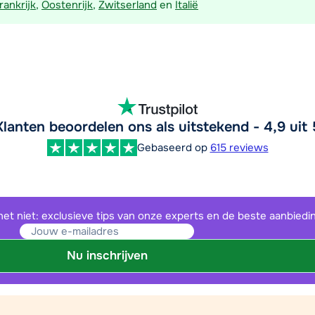
rankrijk
,
Oostenrijk
,
Zwitserland
en
Italië
Klanten beoordelen ons als uitstekend - 4,9 uit 
Gebaseerd op
615 reviews
het niet: exclusieve tips van onze experts en de beste aanbiedi
Nu inschrijven