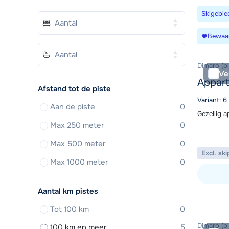
Skigebie
Bewaa
Dimaro (bi
Ve
Appart
Afstand tot de piste
Variant: 
Aan de piste
0
Gezellig 
Max 250 meter
0
Max 500 meter
0
Excl. ski
Max 1000 meter
0
Aantal km pistes
Bekijk ac
Tot 100 km
0
Dimaro (bi
100 km en meer
5