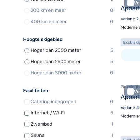
Ve
Appar
200 km en meer
0
Variant: 2
400 km en meer
0
Moderne a
Hoogte skigebied
Excl. ski
Hoger dan 2000 meter
5
Hoger dan 2500 meter
5
Bekijk ac
Hoger dan 3000 meter
0
Pinzolo (b
Faciliteiten
Ve
Appart
Catering inbegrepen
0
Variant: 4
Internet / Wi-Fi
5
Modern en
Zwembad
1
Sauna
1