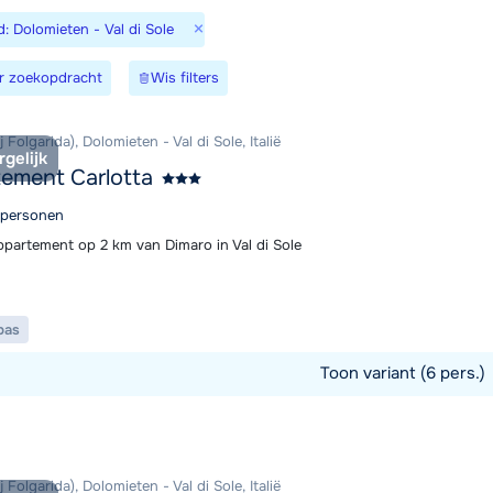
×
d: Dolomieten - Val di Sole
r zoekopdracht
Wis filters
We zijn er
j Folgarida), Dolomieten - Val di Sole, Italië
rgelijk
ement Carlotta
6 personen
appartement op 2 km van Dimaro in Val di Sole
pas
Toon variant (6 pers.)
commodatie
j Folgarida), Dolomieten - Val di Sole, Italië