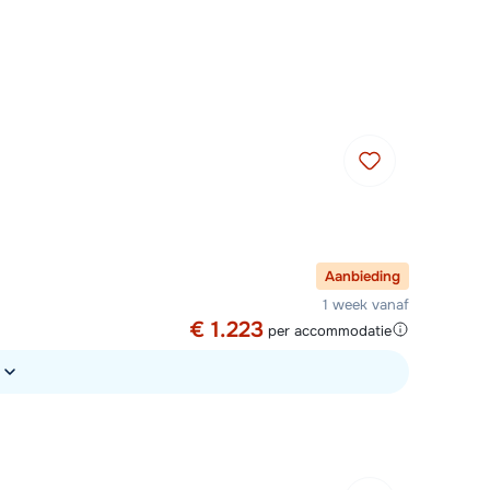
Vul het contactformulier in
Mail naar info@chalet.be
 vandaag tot 17:30 uur.
Aanbieding
1 week vanaf
€ 1.223
per accommodatie