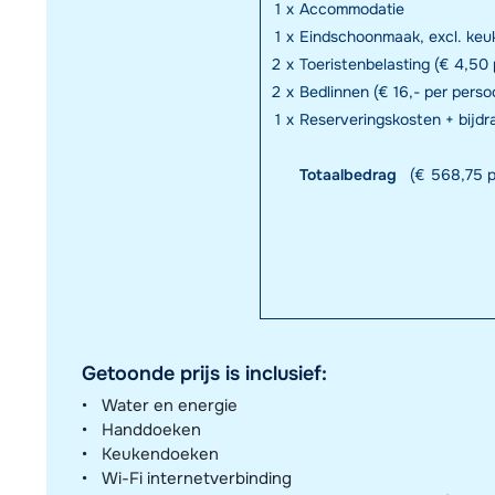
1
x
Accommodatie
1
x
Eindschoonmaak, excl. keuk
2
x
Toeristenbelasting (€ 4,50 p
2
x
Bedlinnen (€ 16,- per perso
1
x
Reserveringskosten + bijd
Totaalbedrag
(€ 568,75 p
Getoonde prijs is inclusief:
Water en energie
Handdoeken
Keukendoeken
Wi-Fi internetverbinding