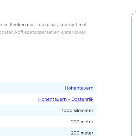
erd worden.
isie. Keuken met kookplaat, koelkast met
oster, koffiezetapparaat en waterkoker.
art toilet.
amer met douche, wastafel en toilet.
eubilair, whirlpool (tegen betaling) en een
Hohentauern
Hohentauern - Oostenrijk
1000 kilometer
200 meter
200 meter