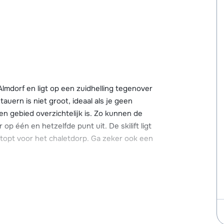
lmdorf en ligt op een zuidhelling tegenover
uern is niet groot, ideaal als je geen
een gebied overzichtelijk is. Zo kunnen de
 op één en hetzelfde punt uit. De skilift ligt
stopt voor het chaletdorp. Ga zeker ook een
lijke centrum van Hohentauern met winkels,
atsen. Indien je met meer auto's komt