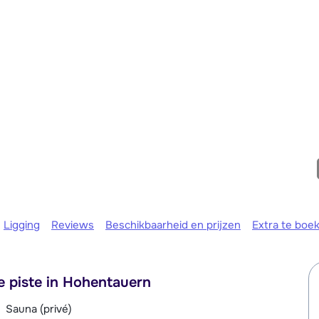
maandag 
Ligging
Reviews
Beschikbaarheid en prijzen
Extra te boe
e piste in Hohentauern
Sauna (privé)