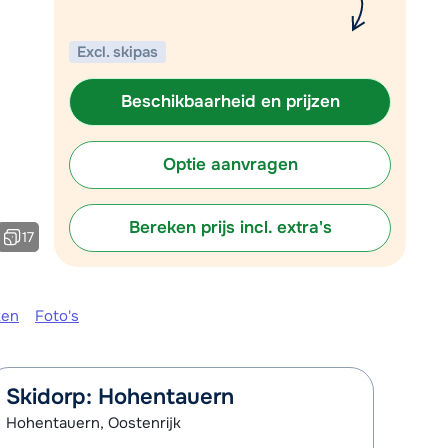
Plan een terugbelverzoek
Excl. skipas
om 09:00 uur weer beschikbaar:
Chat met wintersportspecialist
Beschikbaarheid en prijzen
Bel ons via 03 3037838
Optie aanvragen
Bereken prijs incl. extra's
17
ken
Foto's
Skidorp: Hohentauern
Hohentauern, Oostenrijk