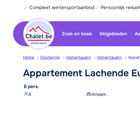
Compleet wintersportaanbod
Persoonlijk reisad
Zoek en boek
Skigebieden
Aa
Home
Oostenrijk
Hohentauern
Hohentauern
Appar
Appartement Lachende
E
8 pers.
8
4
slaapk.