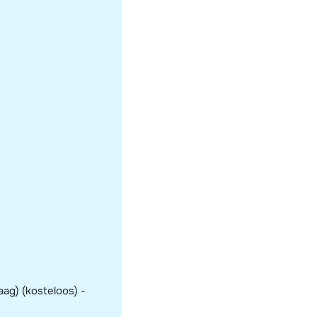
aag) (kosteloos)
-