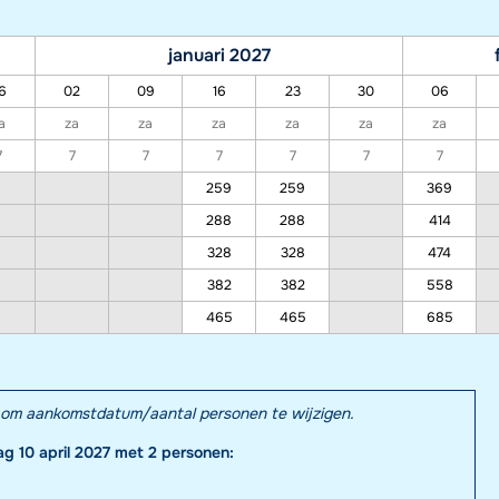
januari 2027
6
02
09
16
23
30
06
a
za
za
za
za
za
za
7
7
7
7
7
7
7
259
259
369
288
288
414
328
328
474
382
382
558
465
465
685
el om aankomstdatum/aantal personen te wijzigen.
ag 10 april 2027 met 2 personen: