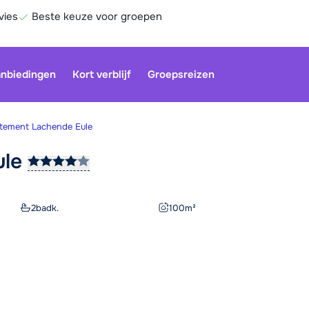
vies
Beste keuze voor groepen
nbiedingen
Kort verblijf
Groepsreizen
tement Lachende Eule
ule
Onze klan
gesloten.
gebruiken
2
badk.
100
m²
Be