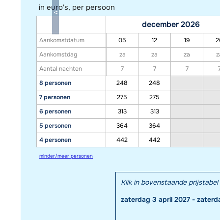
in euro's, per persoon
december 2026
Aankomstdatum
05
12
19
2
Aankomstdag
za
za
za
z
Aantal nachten
7
7
7
8 personen
248
248
7 personen
275
275
6 personen
313
313
5 personen
364
364
4 personen
442
442
minder/meer personen
Klik in bovenstaande prijstab
zaterdag 3 april 2027 - zaterd