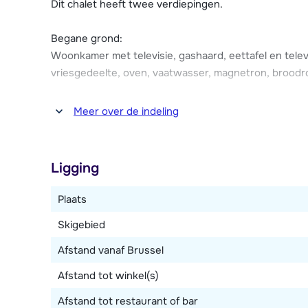
kunnen deze op de algemene parkeerplaats geparke
Dit chalet heeft twee verdiepingen.
Begane grond:
Woonkamer met televisie, gashaard, eettafel en telev
vriesgedeelte, oven, vaatwasser, magnetron, broodro
Badkamer met douche, infraroodsauna en wastafel. Ap
Meer over de indeling
Eerste verdieping:
Vier slaapkamers met ieder een 2-persoonsbed. Badk
Ligging
Verder is er een skiberging, wasmachine, terras met m
Plaats
tuin.
Skigebied
Afstand vanaf Brussel
Afstand tot winkel(s)
Afstand tot restaurant of bar