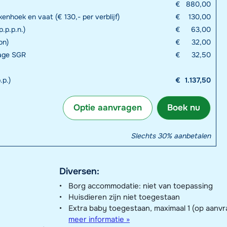
€
880,00
enhoek en vaat (€ 130,- per verblijf)
€
130,00
.p.p.n.)
€
63,00
on)
€
32,00
rage SGR
€
32,50
.p.)
€
1.137,50
Optie aanvragen
Boek nu
Slechts 30% aanbetalen
Diversen:
Borg accommodatie: niet van toepassing
Huisdieren zijn niet toegestaan
Extra baby toegestaan, maximaal 1 (op aanvr
meer informatie »