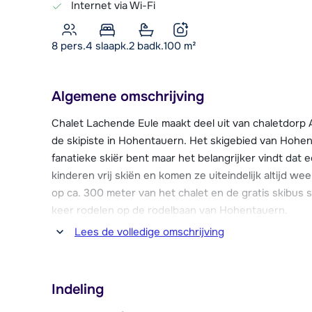
Internet via Wi-Fi
8 pers.
4
slaapk.
2 badk.
100
m²
Algemene omschrijving
Chalet Lachende Eule maakt deel uit van chaletdorp A
de skipiste in Hohentauern. Het skigebied van Hohenta
fanatieke skiër bent maar het belangrijker vindt dat 
kinderen vrij skiën en komen ze uiteindelijk altijd weer
op ca. 300 meter van het chalet en de gratis skibus 
keer rodelen op de rodelbaan van Hohentauern.
Lees de volledige omschrijving
Op ca. 200 meter van het chaletdorp is het gemoede
bars en restaurants.
Indeling
Chalet Lachende Eule beschikt over twee parkeerpla