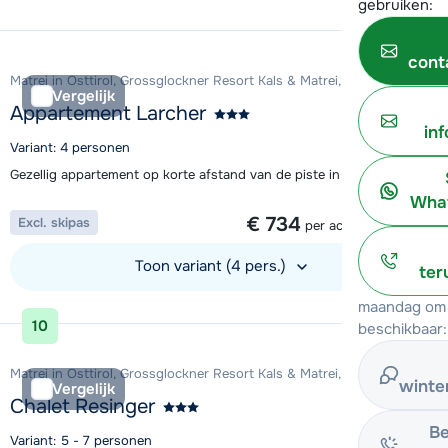
gebruiken:
Bekijk accommodatie
cont
Matrei in Osttirol, Grossglockner Resort Kals & Matrei, Oostenrijk
Vergelijk
Appartement Larcher
in
Variant: 4 personen
Gezellig appartement op korte afstand van de piste in Matrei
What
1 week vanaf
€ 734
Excl. skipas
per accommodatie
Toon variant (4 pers.)
ter
maandag om 
Bekijk accommodatie
10
beschikbaar:
Matrei in Osttirol, Grossglockner Resort Kals & Matrei, Oostenrijk
winte
Vergelijk
Chalet Resinger
Be
Variant: 5 - 7 personen