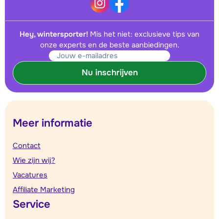
Hey, wintersporter!
Mis het niet: exclusieve tips van
onze experts en de beste aanbiedingen.
Nu inschrijven
Meer informatie
Contact
Wie zijn wij?
Vacatures
Affiliate Marketing
Service