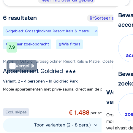
Meer info over dit gebied
Bewa
6
resultaten
Sorteer en filter
acco
×
Skigebied: Grossglockner Resort Kals & Matrei
Bewaar zoekopdracht
Wis filters
7,9
ac
Matrei in Osttirol, Grossglockner Resort Kals & Matrei, Oostenrijk
Vergelijk
Appartement Goldried
Bewa
Variant: 2 - 4 personen - In Goldried Park
zoek
Mooie appartementen met privé-sauna, direct aan de piste in Matrei
We helpe
Aanbieding
verder!
1 week vanaf
€ 1.488
Excl. skipas
per accommodatie
zo
Onze klanten
moment hela
Toon varianten (2 - 8 pers.)
wel alvast d