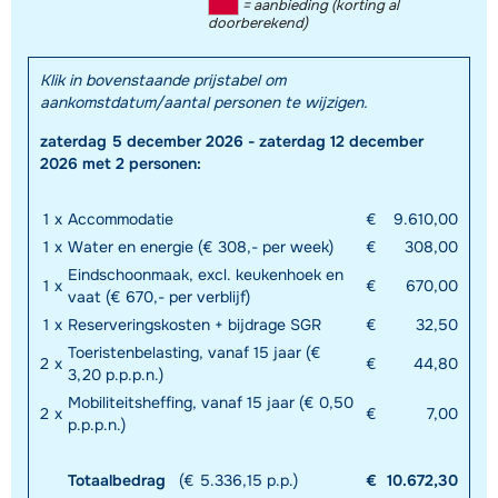
= aanbieding (korting al
doorberekend)
Klik in bovenstaande prijstabel om
aankomstdatum/aantal personen te wijzigen.
zaterdag 5 december 2026 - zaterdag 12 december
2026 met 2 personen:
1
x
Accommodatie
€
9.610,00
1
x
Water en energie (€ 308,- per week)
€
308,00
Eindschoonmaak, excl. keukenhoek en
1
x
€
670,00
vaat (€ 670,- per verblijf)
1
x
Reserveringskosten + bijdrage SGR
€
32,50
Toeristenbelasting, vanaf 15 jaar (€
2
x
€
44,80
3,20 p.p.p.n.)
Mobiliteitsheffing, vanaf 15 jaar (€ 0,50
2
x
€
7,00
p.p.p.n.)
Totaalbedrag
(€ 5.336,15 p.p.)
€
10.672,30