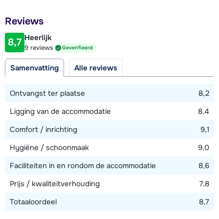
hotpot (houten bad buiten waar je zelf warm water in moet
Afstand tot restaurant of bar
doen) en zonneterras. Verder beschikt Chalet der Legenden
Reviews
600 meter
over een eigen bioscoopruimte, speelruimte, wasmachine en
Heerlijk
droger, skiberging met skischoenendroger en
8,7
Afstand tot piste
9 reviews
Geverifieerd
parkeergarage (8 parkeerplaatsen die van binnenuit
100 meter
bereikbaar zijn) met oplaadpunt voor elektrische auto's.
Samenvatting
Alle reviews
Afstand tot skilift
100 meter
Ontvangst ter plaatse
8,2
Afstand tot skibushalte
Ligging van de accommodatie
8,4
500 meter
Comfort / inrichting
9,1
Hygiëne / schoonmaak
9,0
Bekijk kaart
Faciliteiten in en rondom de accommodatie
8,6
Prijs / kwaliteitverhouding
7,8
Totaaloordeel
8,7