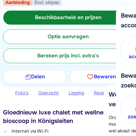
Aanbieding
Excl. skipas
Bewa
Beschikbaarheid en prijzen
acco
Optie aanvragen
Bereken prijs incl. extra's
ac
Bewa
Delen
Bewaren
zoek
Foto's
Overzicht
Ligging
Reviews
Beschi
We helpe
verder!
Gloednieuw luxe chalet met wellness en
zo
Onze klanten
bioscoop in Königsleiten
moment hela
wel alvast d
Internet via Wi-Fi