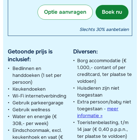
Optie aanvragen
Boek nu
Slechts 30% aanbetalen
Getoonde prijs is
Diversen:
inclusief:
Borg accommodatie (€
1.000,- contant of per
Bedlinnen en
creditcard, ter plaatse te
handdoeken (1 set per
voldoen)
persoon)
Huisdieren zijn niet
Keukendoeken
toegestaan
Wi-Fi internetverbinding
Extra persoon/baby niet
Gebruik parkeergarage
toegestaan
-
meer
Gebruik wellness
informatie »
Water en energie (€
Toeristenbelasting, t/m
308,- per week)
14 jaar (€ 0,40 p.p.p.n.,
Eindschoonmaak, excl.
ter plaatse te voldoen)
keukenhoek en vaat (€