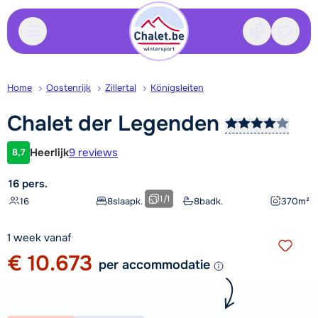
Contact
Bewaa
Home
Oostenrijk
Zillertal
Königsleiten
Chalet der
Legenden
Heerlijk
9 reviews
8,7
Klantwaardering
16 pers.
1
/
1
16
8
slaapk.
8
badk.
370
m²
1 week vanaf
€ 10.673
per accommodatie