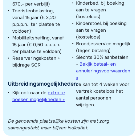
Kinderbed, bij boeking
670,- per verblijf)
aan te vragen
Toeristenbelasting,
(kosteloos)
vanaf 15 jaar (€ 3,20
Kinderstoel, bij boeking
p.p.p.n., ter plaatse te
aan te vragen
voldoen)
(kosteloos)
Mobiliteitsheffing, vanaf
Broodjesservice mogelijk
15 jaar (€ 0,50 p.p.p.n.,
(tegen betaling)
ter plaatse te voldoen)
Slechts 30% aanbetalen
Reserveringskosten +
-
Bekijk betaal- en
bijdrage SGR
annuleringsvoorwaarden
»
Uitbreidingsmogelijkheden:
Je kan tot 4 weken voor
vertrek kosteloos het
Kijk ook naar de
extra te
aantal personen
boeken mogelijkheden »
wijzigen.
De genoemde plaatselijke kosten zijn met zorg
samengesteld, maar blijven indicatief.