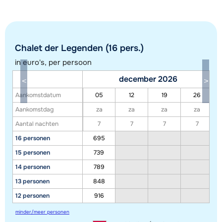
Chalet der Legenden (16 pers.)
in euro's, per persoon
december 2026
Aankomstdatum
05
12
19
26
Toon alle accommodaties in dit gebied
Aankomstdag
za
za
za
za
Aantal nachten
7
7
7
7
Deze kaart geeft een indicatie van de ligging van onze accommodaties. De
16 personen
695
exacte locatie kan enigszins afwijken.
15 personen
739
14 personen
789
13 personen
848
12 personen
916
minder/meer personen