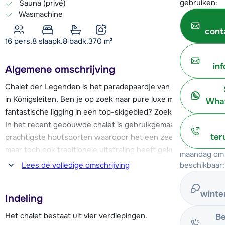
gebruiken:
Sauna (privé)
Wasmachine
cont
16 pers.
8
slaapk.
8 badk.
370
m²
in
Algemene omschrijving
Chalet der Legenden is het paradepaardje van ons aanbod
in Königsleiten. Ben je op zoek naar pure luxe met een
What
fantastische ligging in een top-skigebied? Zoek niet verder!
In het recent gebouwde chalet is gebruikgemaakt van de
ter
prachtigste houtsoorten waardoor het een zeer moderne,
maar toch ook traditionele uitstraling heeft gekregen.
maandag om 
beschikbaar:
Lees de volledige omschrijving
Chalet der Legenden ligt vlak bij de Eberharter's Almdorflift
en de oefenpiste in Königsleiten. De gondellift 'Königsleiten
winte
Indeling
Dorfbahn' ligt op ca. 500 meter afstand en brengt je direct
het uitdagende Zillertal Arena-skigebied. Naast skiën en
Het chalet bestaat uit vier verdiepingen.
Be
snowboarden kan er in Königsleiten en omgeving ook o.a.