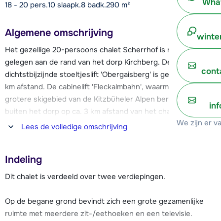
What
18 - 20 pers.
10
slaapk.
8 badk.
290
m²
Algemene omschrijving
winte
Het gezellige 20-persoons chalet Scherrhof is rustig
gelegen aan de rand van het dorp Kirchberg. De
cont
dichtstbijzijnde stoeltjeslift 'Obergaisberg' is gelegen op 1,2
km afstand. De cabinelift 'Fleckalmbahn', waarmee je het
grotere skigebied van de Kitzbüheler Alpen bereikt, ligt net
in
buiten het dorp op ca. 3 km afstand van het chalet. Deze lift
We zijn er v
is makkelijk te bereiken met de skibus die op 50 meter
Lees de volledige omschrijving
afstand van de accommodatie stopt.
Indeling
Dit ruime chalet beschikt o.a. over een privé-sauna.
Dit chalet is verdeeld over twee verdiepingen.
Het authentiek Tiroolse centrum van Kirchberg is gelegen op
ca. 900 meter afstand van chalet Scherrhof. Er zijn hier veel
Op de begane grond bevindt zich een grote gezamenlijke
leuke après-ski mogelijkheden te vinden, vooral de 'London
ruimte met meerdere zit-/eethoeken en een televisie.