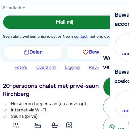
Bewa
Mail mij
acco
Geen alert, wel een prijsindicatie? Neem
contact
met ons op.
Delen
Bewaren
ac
We helpe
verder!
Foto's
Overzicht
Ligging
Reviews
Extra 
Bewa
zoek
Be
20-persoons chalet met privé-sauna in
Kirchberg
Huisdieren toegestaan (op aanvraag)
Internet via Wi-Fi
ter
zo
Sauna (privé)