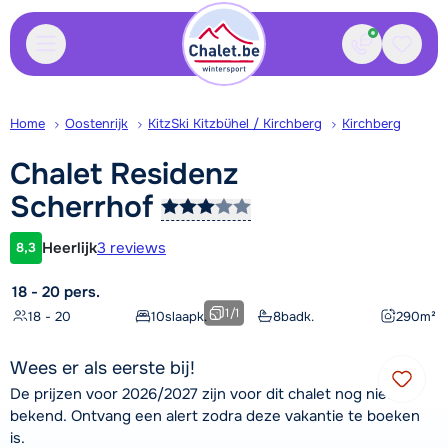
Contact
Bewaa
Home
Oostenrijk
KitzSki Kitzbühel / Kirchberg
Kirchberg
Chalet Residenz
Scherrhof
Heerlijk
3 reviews
8,3
Klantwaardering
18 - 20 pers.
1
/
1
18 - 20
10
slaapk.
8
badk.
290
m²
Wees er als eerste bij!
De prijzen voor 2026/2027 zijn voor dit chalet nog niet
bekend. Ontvang een alert zodra deze vakantie te boeken
is.