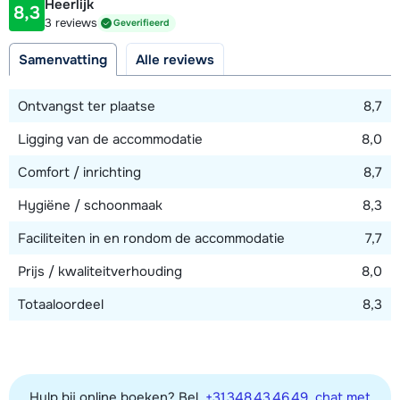
Heerlijk
8,3
Afstand tot piste
3 reviews
Geverifieerd
1200 meter
Samenvatting
Alle reviews
Afstand tot skilift
1200 meter (Obergaisberg)
Ontvangst ter plaatse
8,7
Afstand tot skibushalte
Ligging van de accommodatie
8,0
50 meter
Comfort / inrichting
8,7
Hygiëne / schoonmaak
8,3
Bekijk kaart
Faciliteiten in en rondom de accommodatie
7,7
Prijs / kwaliteitverhouding
8,0
Totaaloordeel
8,3
Hulp bij online boeken? Bel
+31 348 43 46 49
,
chat met