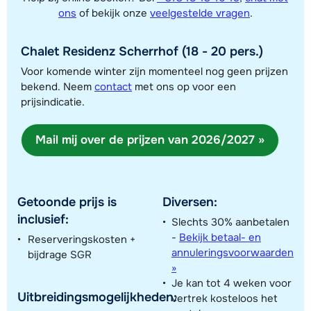
ons
of bekijk onze
veelgestelde vragen
.
Chalet Residenz Scherrhof (18 - 20 pers.)
Voor komende winter zijn momenteel nog geen prijzen
bekend. Neem
contact
met ons op voor een
prijsindicatie.
Toon alle accommodaties in dit gebied
Deze kaart geeft een indicatie van de ligging van onze accommodaties. De
Mail mij over de prijzen van 2026/2027 »
exacte locatie kan enigszins afwijken.
Getoonde prijs is
Diversen:
inclusief:
Slechts 30% aanbetalen
-
Bekijk betaal- en
Reserveringskosten +
annuleringsvoorwaarden
bijdrage SGR
»
Je kan tot 4 weken voor
Uitbreidingsmogelijkheden:
vertrek kosteloos het