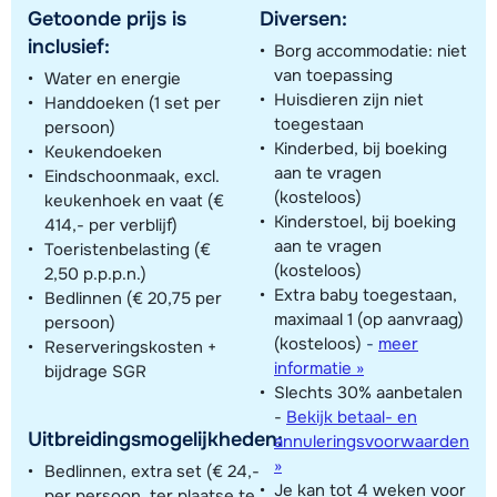
Getoonde prijs is
Diversen:
inclusief:
Borg accommodatie: niet
van toepassing
Water en energie
Huisdieren zijn niet
Handdoeken (1 set per
toegestaan
persoon)
Kinderbed, bij boeking
Keukendoeken
aan te vragen
Eindschoonmaak, excl.
(kosteloos)
keukenhoek en vaat (€
Kinderstoel, bij boeking
414,- per verblijf)
aan te vragen
Toeristenbelasting (€
(kosteloos)
2,50 p.p.p.n.)
Extra baby toegestaan,
Bedlinnen (€ 20,75 per
maximaal 1 (op aanvraag)
persoon)
(kosteloos)
-
meer
Reserveringskosten +
informatie »
bijdrage SGR
Slechts 30% aanbetalen
-
Bekijk betaal- en
Uitbreidingsmogelijkheden:
annuleringsvoorwaarden
»
Bedlinnen, extra set (€ 24,-
Je kan tot 4 weken voor
per persoon, ter plaatse te