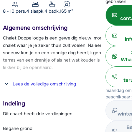
gebruiken:
8 - 10 pers.
4
slaapk.
4 badk.
165
m²
cont
Algemene omschrijving
Chalet Doppellodge is een geweldig nieuw, modern en luxe
in
chalet waar je je zeker thuis zult voelen. Na een dag in de
sneeuw kun je op een zonnige dag heerlijk genieten op het
What
terras van een drankje of als het wat kouder is kruip je
lekker bij de openhaard.
ter
Op 2.1 kilometer van Chalet Doppellodge vind je het
Lees de volledige omschrijving
dalstation van het skigebied van Kreischberg. Dit
maandag om 
gemoedelijke skigebied is overzichtelijk en heeft voor elke
beschikbaar:
Indeling
skiër uitdagende pistes.
Dit chalet heeft drie verdiepingen.
winte
Op loopafstand vind je het centrum van het kleine dorpje
Sankt Lorenzen met gezellige winkeltjes en restaurants.
Be
Begane grond: