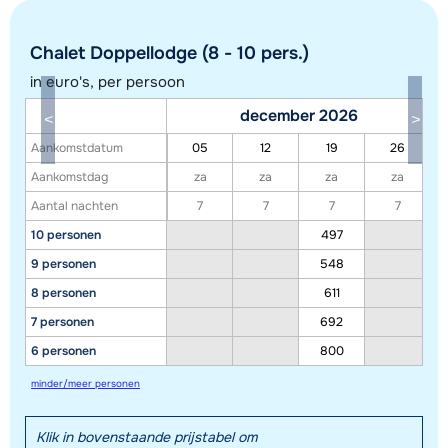
Chalet Doppellodge (8 - 10 pers.)
in euro's, per persoon
december 2026
Toon alle accommodaties in dit gebied
Aankomstdatum
05
12
19
26
Deze kaart geeft een indicatie van de ligging van onze accommodaties. De
Aankomstdag
za
za
za
za
exacte locatie kan enigszins afwijken.
Aantal nachten
7
7
7
7
10 personen
497
9 personen
548
8 personen
611
7 personen
692
6 personen
800
minder/meer personen
Klik in bovenstaande prijstabel om