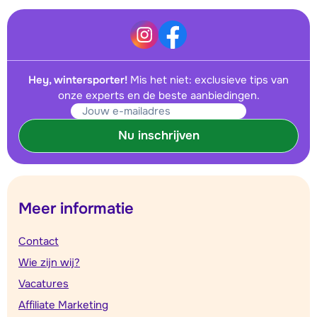
Hey, wintersporter!
Mis het niet: exclusieve tips van
onze experts en de beste aanbiedingen.
Nu inschrijven
Meer informatie
Contact
Wie zijn wij?
Vacatures
Affiliate Marketing