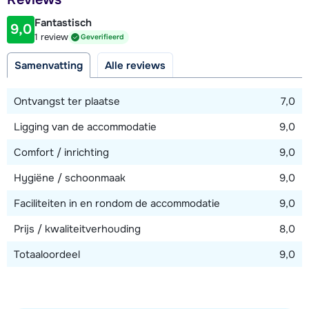
1500 meter
Fantastisch
9,0
Afstand tot piste
1 review
Geverifieerd
2,1 kilometer
Samenvatting
Alle reviews
Afstand tot skilift
2,1 kilometer
Ontvangst ter plaatse
7,0
Ligging van de accommodatie
9,0
Bekijk kaart
Comfort / inrichting
9,0
Hygiëne / schoonmaak
9,0
Faciliteiten in en rondom de accommodatie
9,0
Prijs / kwaliteitverhouding
8,0
Totaaloordeel
9,0