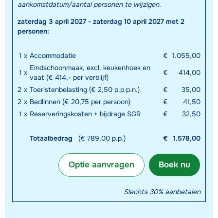
aankomstdatum/aantal personen te wijzigen.
zaterdag 3 april 2027 - zaterdag 10 april 2027 met 2
personen:
1
x
Accommodatie
€
1.055,00
Eindschoonmaak, excl. keukenhoek en
1
x
€
414,00
vaat (€ 414,- per verblijf)
2
x
Toeristenbelasting (€ 2,50 p.p.p.n.)
€
35,00
2
x
Bedlinnen (€ 20,75 per persoon)
€
41,50
1
x
Reserveringskosten + bijdrage SGR
€
32,50
Totaalbedrag
(€ 789,00 p.p.)
€
1.578,00
Optie aanvragen
Boek nu
Slechts 30% aanbetalen