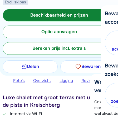
Excl. skipas
Bewa
Beschikbaarheid en prijzen
acco
Optie aanvragen
Bereken prijs incl. extra's
ac
Bewa
Delen
Bewaren
zoek
Foto's
Overzicht
Ligging
Reviews
Beschi
We helpe
verder!
Luxe chalet met groot terras met uitzicht op
zo
Onze klanten
de piste in Kreischberg
moment hela
wel alvast d
Internet via Wi-Fi