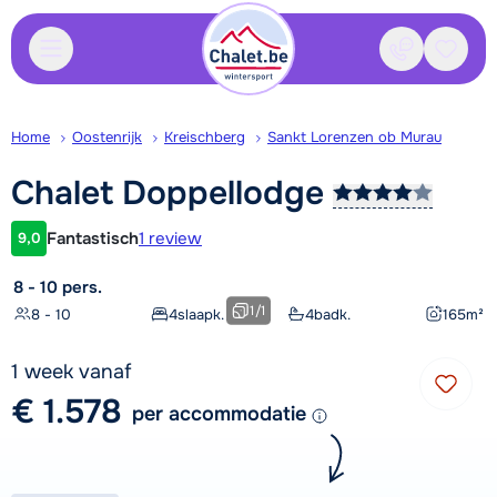
Contact
Bewaa
Home
Oostenrijk
Kreischberg
Sankt Lorenzen ob Murau
Chalet
Doppellodge
Fantastisch
1 review
9,0
Klantwaardering
8 - 10 pers.
1
/
1
8 - 10
4
slaapk.
4
badk.
165
m²
1 week vanaf
€ 1.578
per accommodatie