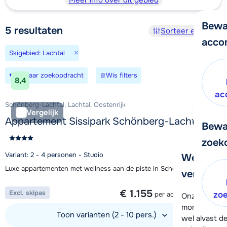
Meer info over dit gebied
Bewa
5
resultaten
Sorteer en filter
acco
×
Skigebied: Lachtal
Bewaar zoekopdracht
Wis filters
8,4
ac
Schönberg-Lachtal, Lachtal, Oostenrijk
Vergelijk
Appartement Sissipark Schönberg-Lachtal
Bewa
zoek
Variant: 2 - 4 personen - Studio
We helpe
Luxe appartementen met wellness aan de piste in Schönberg
verder!
1 week vanaf
€ 1.155
Excl. skipas
zo
per accommodatie
Onze klanten
moment hela
Toon varianten (2 - 10 pers.)
wel alvast d