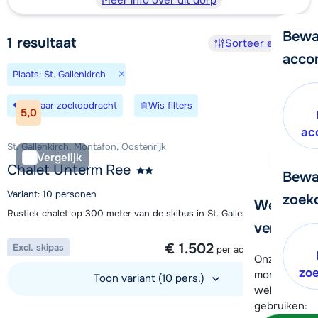
Meer info over dit dorp
Bewa
1
resultaat
Sorteer en filter
acco
×
Plaats: St. Gallenkirch
Bewaar zoekopdracht
Wis filters
5,0
ac
St. Gallenkirch, Montafon, Oostenrijk
Vergelijk
Chalet Unterm Ree
Bewa
Variant: 10 personen
zoek
We helpe
Rustiek chalet op 300 meter van de skibus in St. Gallenkirch
verder!
1 week vanaf
€ 1.502
Excl. skipas
per accommodatie
Onze klanten
zo
moment hela
Toon variant (10 pers.)
wel alvast d
gebruiken:
Bekijk accommodatie