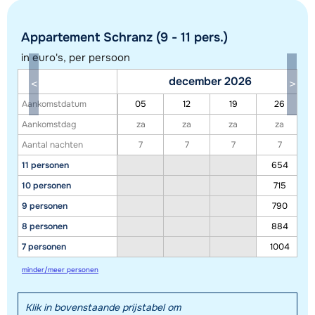
Appartement Schranz (9 - 11 pers.)
in euro's, per persoon
december 2026
Aankomstdatum
05
12
19
26
Toon alle accommodaties in dit gebied
Aankomstdag
za
za
za
za
Aantal nachten
7
7
7
7
Deze kaart geeft een indicatie van de ligging van onze accommodaties. De
11 personen
654
exacte locatie kan enigszins afwijken.
10 personen
715
9 personen
790
8 personen
884
7 personen
1004
minder/meer personen
Klik in bovenstaande prijstabel om