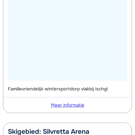
Zilver Schoenen (8 dagen)
€ 50,00
Zilver Snowboard + Boots (8 dagen)
€ 142,50
Zilver Snowboard (8 dagen)
€ 112,00
Zilver Boots (8 dagen)
€ 50,00
Familievriendelijk wintersportdorp vlakbij Ischgl
Meer informatie
Skigebied: Silvretta Arena