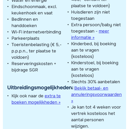
Water en energie
plaatse te voldoen)
Eindschoonmaak, excl.
Huisdieren zijn niet
keukenhoek en vaat
toegestaan
Bedlinnen en
Extra persoon/baby niet
handdoeken
toegestaan
-
meer
Wi-Fi internetverbinding
informatie »
Parkeerplaats
Kinderbed, bij boeking
Toeristenbelasting (€ 5,-
aan te vragen
p.p.p.n., ter plaatse te
(kosteloos)
voldoen)
Kinderstoel, bij boeking
Reserveringskosten +
aan te vragen
bijdrage SGR
(kosteloos)
Slechts 30% aanbetalen
Uitbreidingsmogelijkheden:
-
Bekijk betaal- en
annuleringsvoorwaarden
Kijk ook naar de
extra te
»
boeken mogelijkheden »
Je kan tot 4 weken voor
vertrek kosteloos het
aantal personen
wijzigen.