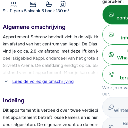
gebruiken:
9 - 11 pers.
5
slaapk.
5 badk.
130
m²
cont
Algemene omschrijving
Appartement Schranz bevindt zich in de wijk Hof, op ca. 1,5
in
km afstand van het centrum van Kappl. De Dias cabinelift
vind je op ca. 2,8 km afstand, met deze lift kan je naar het
What
deel skigebied Kappl, onderdeel van het grote skigebied
Silvretta Arena. De dalafdaling eindigt op ca. 550 meter
afstand van het appartement. Maar je kan ook met de skibus
ter
terug naar het appartement. De skibushalte bevindt zich op
Lees de volledige omschrijving
slechts 50 meter afstand van Schranz.
We zijn er 
uur.
Indeling
In het centrum van Kappl zijn diverse restaurants en
supermarkten te vinden. Voor après-ski kun je het beste
Dit appartement is verdeeld over twee verdiepingen. Let op:
winte
naar het centrum van Ischgl, op ca. 11 km afstand. Verder zijn
het appartement betreft losse kamers en is niet door één
er ca. 30 km aan loipes in de omgeving van Kappl.
Be
deur afgesloten. De eigenaar woont op de eerste