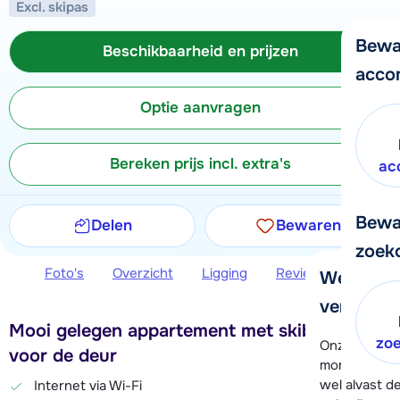
Excl. skipas
Bewa
Beschikbaarheid en prijzen
acco
Optie aanvragen
Bereken prijs incl. extra's
ac
Bewa
Delen
Bewaren
zoek
Foto's
Overzicht
Ligging
Reviews
Beschi
We helpe
verder!
Mooi gelegen appartement met skibushalte
zo
Onze klanten
voor de deur
moment hela
wel alvast d
Internet via Wi-Fi