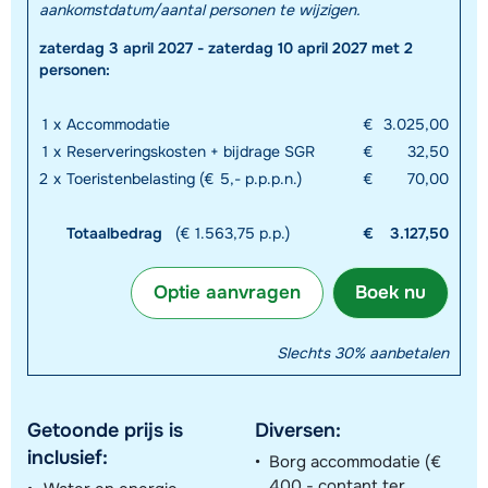
aankomstdatum/aantal personen te wijzigen.
zaterdag 3 april 2027 - zaterdag 10 april 2027 met 2
personen:
1
x
Accommodatie
€
3.025,00
1
x
Reserveringskosten + bijdrage SGR
€
32,50
2
x
Toeristenbelasting (€ 5,- p.p.p.n.)
€
70,00
Totaalbedrag
(€ 1.563,75 p.p.)
€
3.127,50
Optie aanvragen
Boek nu
Slechts 30% aanbetalen
Getoonde prijs is
Diversen:
inclusief:
Borg accommodatie (€
400,- contant ter