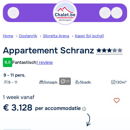
Contact
Bewaa
Home
Oostenrijk
Silvretta Arena
Kappl (bij Ischgl)
Appartement
Schranz
Fantastisch
1 review
9,0
Klantwaardering
9 - 11 pers.
1
/
1
9 - 11
5
slaapk.
5
badk.
130
m²
1 week vanaf
€ 3.128
per accommodatie