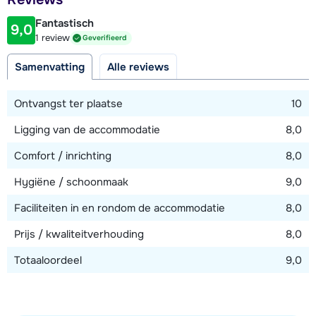
1500 meter
Fantastisch
9,0
Afstand tot piste
1 review
Geverifieerd
2,8 kilometer
Samenvatting
Alle reviews
Afstand tot skilift
2,8 kilometer (Dias cabinelift)
Ontvangst ter plaatse
10
Afstand tot skibushalte
Ligging van de accommodatie
8,0
50 meter
Comfort / inrichting
8,0
Hygiëne / schoonmaak
9,0
Bekijk kaart
Faciliteiten in en rondom de accommodatie
8,0
Prijs / kwaliteitverhouding
8,0
Totaaloordeel
9,0