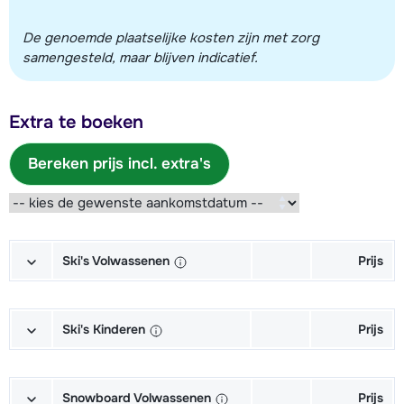
De genoemde plaatselijke kosten zijn met zorg
samengesteld, maar blijven indicatief.
Extra te boeken
Bereken prijs incl. extra's
Ski's Volwassenen
Prijs
Goud Ski's + Schoenen + Stokken
€ 141,00
(6/7 dagen)
Ski's Kinderen
Prijs
Goud Ski's + Stokken (6/7 dagen)
€ 109,00
Junior Ski's + Schoenen + Stokken
€ 61,00
(6/7 dagen)
Snowboard Volwassenen
Prijs