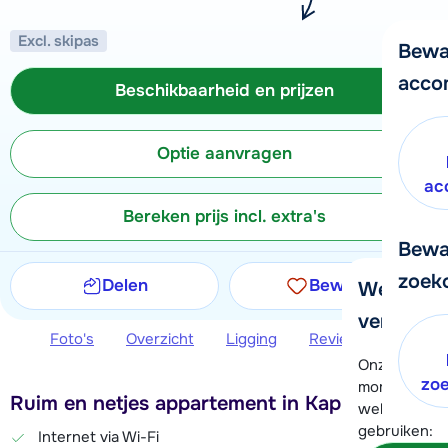
Excl. skipas
Bewa
acco
Beschikbaarheid en prijzen
Optie aanvragen
ac
Bereken prijs incl. extra's
Bewa
zoek
Delen
Bewaren
We helpe
verder!
Foto's
Overzicht
Ligging
Reviews
Beschi
Onze klanten
zo
moment hela
Ruim en netjes appartement in Kappl
wel alvast d
gebruiken:
Internet via Wi-Fi