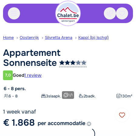
Contact
Bewaa
Home
Oostenrijk
Silvretta Arena
Kappl (bij Ischgl)
Appartement
Sonnenseite
Goed
1 review
7,0
Klantwaardering
6 - 8 pers.
1
/
1
6 - 8
3
slaapk.
2
badk.
130
m²
1 week vanaf
€ 1.868
per accommodatie