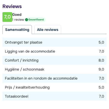
Afstand tot restaurant of bar
Reviews
4,2 kilometer
Goed
7,0
Afstand tot piste
1 review
Geverifieerd
4 kilometer (via skilift)
Samenvatting
Alle reviews
Afstand tot skilift
4 kilometer
Ontvangst ter plaatse
5,0
Afstand tot skibushalte
Ligging van de accommodatie
7,0
800 meter
Comfort / inrichting
8,0
Hygiëne / schoonmaak
9,0
Bekijk kaart
Faciliteiten in en rondom de accommodatie
7,0
Prijs / kwaliteitverhouding
5,0
Totaaloordeel
7,0