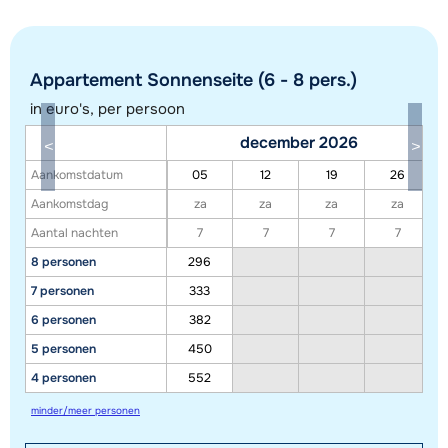
Appartement Sonnenseite (6 - 8 pers.)
in euro's, per persoon
december 2026
Aankomstdatum
05
12
19
26
Toon alle accommodaties in dit gebied
Aankomstdag
za
za
za
za
Aantal nachten
7
7
7
7
Deze kaart geeft een indicatie van de ligging van onze accommodaties. De
8 personen
296
exacte locatie kan enigszins afwijken.
7 personen
333
6 personen
382
5 personen
450
4 personen
552
minder/meer personen