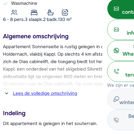
Wasmachine
cont
6 - 8 pers.
3
slaapk.
2 badk.
130
m²
in
Algemene omschrijving
Appartement Sonnenseite is rustig gelegen in de wijk
What
Holdernach, vlakbij Kappl. Op slechts 4 km afstand bevindt
zich de Dias cabinelift, die toegang biedt tot het skigebied
Kappl, een onderdeel van het skigebied Silvretta Arena. De
ter
skibushalte ligt op ongeveer 800 meter en brengt je binnen
10 minuten naar de Dias cabinelift. Op zoek naar meer
We zijn er v
uitdaging? Het skigebied van Ischgl ligt op slechts 12 km van
Lees de volledige omschrijving
het appartement.
winte
Indeling
De dichtstbijzijnde winkels en restaurants bevinden zich in
Be
het centrum van Kappl, op ca. 4 km afstand. In Kappl vind je
Dit appartement is gelegen in het souterrain.
ook een rodelbaan en een funpark voor snowboarders. Voor