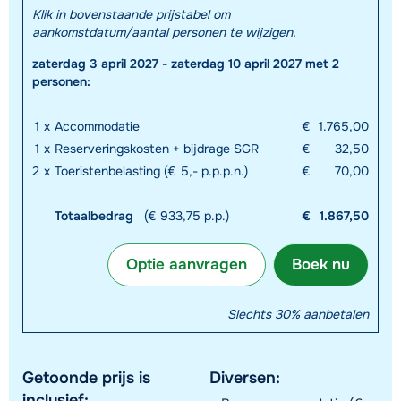
Klik in bovenstaande prijstabel om
aankomstdatum/aantal personen te wijzigen.
zaterdag 3 april 2027 - zaterdag 10 april 2027 met 2
personen:
1
x
Accommodatie
€
1.765,00
1
x
Reserveringskosten + bijdrage SGR
€
32,50
2
x
Toeristenbelasting (€ 5,- p.p.p.n.)
€
70,00
Totaalbedrag
(€ 933,75 p.p.)
€
1.867,50
Optie aanvragen
Boek nu
Slechts 30% aanbetalen
Getoonde prijs is
Diversen:
inclusief: