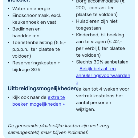
Borg accommodatie (€
200,- contant ter
Water en energie
plaatse te voldoen)
Eindschoonmaak, excl.
Huisdieren zijn niet
keukenhoek en vaat
toegestaan
Bedlinnen en
Kinderbed, bij boeking
handdoeken
aan te vragen (€ 42,-
Toeristenbelasting (€ 5,-
per verblijf, ter plaatse
p.p.p.n., ter plaatse te
te voldoen)
voldoen)
Slechts 30% aanbetalen
Reserveringskosten +
-
Bekijk betaal- en
bijdrage SGR
annuleringsvoorwaarden
»
Uitbreidingsmogelijkheden:
Je kan tot 4 weken voor
vertrek kosteloos het
Kijk ook naar de
extra te
aantal personen
boeken mogelijkheden »
wijzigen.
De genoemde plaatselijke kosten zijn met zorg
samengesteld, maar blijven indicatief.