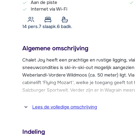
Aan de piste
Internet via Wi-Fi
14 pers.
7
slaapk.
6 badk.
Algemene omschrijving
Chalet Joy heeft een prachtige en rustige ligging, vla
sneeuwcondities is ski-in-ski-out mogelijk aangezien
Weberlandl-Vordere Wildmoos (ca. 50 meter) ligt. Via 
cabinelift 'Flying Mozart', welke je toegang geeft to
Salzburger Sportwelt. Verder zijn er in Wagrain meerd
Het centrum van Wagrain ligt op ongeveer 2 km afstan
Lees de volledige omschrijving
restaurants. Ook ben je voor een gezellige après-ski o
meerdere bars en discotheken. Daarnaast beschikt h
faciliteiten, zoals een overdekt zwemparadijs met sa
Indeling