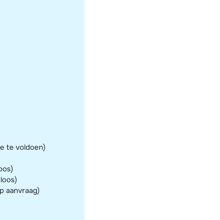
e te voldoen)
oos)
eloos)
op aanvraag)