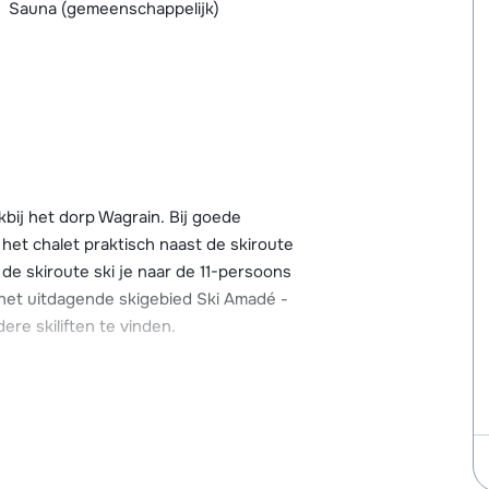
Sauna (gemeenschappelijk)
kbij het dorp Wagrain. Bij goede
 het chalet praktisch naast de skiroute
de skiroute ski je naar de 11-persoons
t het uitdagende skigebied Ski Amadé -
ere skiliften te vinden.
d en hier vind je diverse winkels en
p de juiste plek in Wagrain, er zijn namelijk
et dorp over verschillende andere
una en solarium.