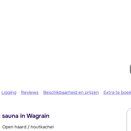
Morgen om
Ligging
Reviews
Beschikbaarheid en prijzen
Extra te boe
t sauna in Wagrain
Open haard / houtkachel