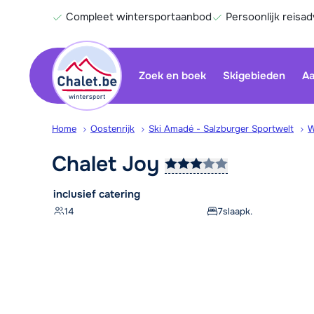
Compleet wintersportaanbod
Persoonlijk reisad
Zoek en boek
Skigebieden
Aa
Home
Oostenrijk
Ski Amadé - Salzburger Sportwelt
W
Chalet
Joy
inclusief catering
14
7
slaapk.