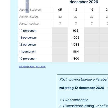
december 2026
Aankomstdatum
05
12
19
2
Aankomstdag
za
za
za
z
Aantal nachten
7
7
7
14 personen
936
13 personen
1006
12 personen
1088
11 personen
1184
10 personen
1300
minder/meer personen
Klik in bovenstaande prijstab
zaterdag 12 december 2026 -
1
x
Accommodatie
2
x
Toeristenbelasting, vanaf 15