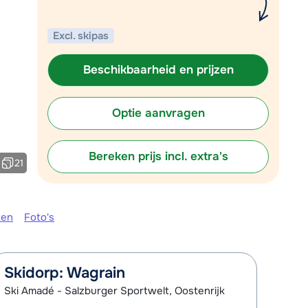
Plan een terugbelverzoek
Excl. skipas
 10:00 uur weer beschikbaar:
Chat met wintersportspecialist
Beschikbaarheid en prijzen
Bel ons via 03 3037838
Optie aanvragen
Bereken prijs incl. extra's
21
ken
Foto's
Skidorp: Wagrain
Ski Amadé - Salzburger Sportwelt, Oostenrijk