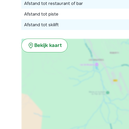
service en word je geacht om op eigen kosten voor h
Afstand tot restaurant of bar
Afstand tot piste
Om een optimale service te kunnen verlenen, verblijft d
beschikken over een eigen slaap- en badkamer, deze
Afstand tot skilift
Bekijk kaart