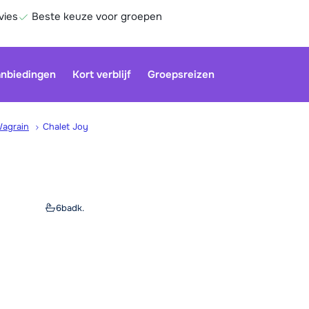
vies
Beste keuze voor groepen
nbiedingen
Kort verblijf
Groepsreizen
agrain
Chalet Joy
Onze klan
gesloten.
gebruiken
6
badk.
Be