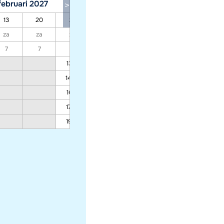
februari 2027
maart 2027
13
20
27
06
13
20
27
za
za
za
za
za
za
za
7
7
7
7
7
7
7
1391
1271
1175
1227
1496
1367
1264
1319
1618
1479
1367
1427
1763
1611
1489
1554
1937
1769
1635
1707