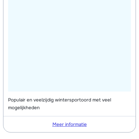
Zilver Ski's + Stokken (8 dagen)
€ 190,00
Goud Boots (8 dagen)
€ 106,00
Zilver Schoenen (8 dagen)
€ 88,00
Zilver Snowboard + Boots (8 dagen)
€ 252,00
Zilver Snowboard (8 dagen)
€ 190,00
Zilver Boots (8 dagen)
€ 88,00
Populair en veelzijdig wintersportoord met veel
mogelijkheden
Meer informatie