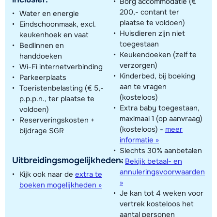
Borg accommodatie (€
200,- contant ter
Water en energie
plaatse te voldoen)
Eindschoonmaak, excl.
Huisdieren zijn niet
keukenhoek en vaat
toegestaan
Bedlinnen en
Keukendoeken (zelf te
handdoeken
verzorgen)
Wi-Fi internetverbinding
Kinderbed, bij boeking
Parkeerplaats
aan te vragen
Toeristenbelasting (€ 5,-
(kosteloos)
p.p.p.n., ter plaatse te
Extra baby toegestaan,
voldoen)
maximaal 1 (op aanvraag)
Reserveringskosten +
(kosteloos)
-
meer
bijdrage SGR
informatie »
Slechts 30% aanbetalen
Uitbreidingsmogelijkheden:
-
Bekijk betaal- en
annuleringsvoorwaarden
Kijk ook naar de
extra te
»
boeken mogelijkheden »
Je kan tot 4 weken voor
vertrek kosteloos het
aantal personen