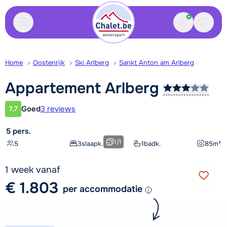
Contact
Bewaa
Home
Oostenrijk
Ski Arlberg
Sankt Anton am Arlberg
Appartement
Arlberg
Goed
3 reviews
7,7
Klantwaardering
5 pers.
1
/
1
5
3
slaapk.
1
badk.
85
m²
1 week vanaf
€ 1.803
per accommodatie