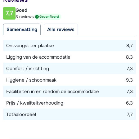
500 meter
Goed
7,7
Afstand tot piste
3 reviews
Geverifieerd
3 kilometer
Samenvatting
Alle reviews
Afstand tot skilift
3 kilometer
Ontvangst ter plaatse
8,7
Afstand tot loipe
Ligging van de accommodatie
8,3
60 meter
Comfort / inrichting
7,3
Afstand tot skibushalte
10 meter
Hygiëne / schoonmaak
9,3
Faciliteiten in en rondom de accommodatie
7,3
Bekijk kaart
Prijs / kwaliteitverhouding
6,3
Totaaloordeel
7,7