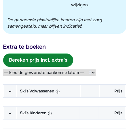
wijzigen.
De genoemde plaatselijke kosten zijn met zorg
samengesteld, maar blijven indicatief.
Extra te boeken
Bereken prijs incl. extra's
Ski's Volwassenen
Prijs
Goud Ski's + Schoenen + Stokken
€ 263,00
(6/7 dagen)
Ski's Kinderen
Prijs
Goud Ski's + Stokken (6/7 dagen)
€ 198,00
Junior Ski's + Schoenen + Stokken
€ 73,00