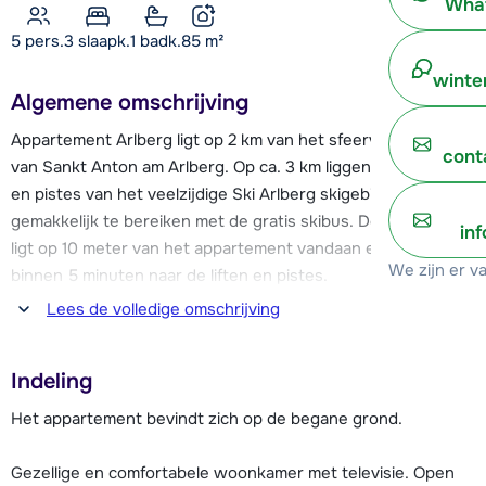
What
5 pers.
3
slaapk.
1 badk.
85
m²
winte
Algemene omschrijving
Appartement Arlberg ligt op 2 km van het sfeervolle centrum
cont
van Sankt Anton am Arlberg. Op ca. 3 km liggen de skiliften
en pistes van het veelzijdige Ski Arlberg skigebied. Dit is
gemakkelijk te bereiken met de gratis skibus. De skibushalte
in
ligt op 10 meter van het appartement vandaan en brengt je
We zijn er v
binnen 5 minuten naar de liften en pistes.
Lees de volledige omschrijving
Het skioord heeft ondanks haar populariteit toch haar
gemoedelijke karakter weten te behouden. Sankt Anton am
Indeling
Arlberg staat bekend om de bruisende aprés-ski met een
gezellige dorpskern. Je vind hier veel terrassen, mooie
Het appartement bevindt zich op de begane grond.
winkels, verschillende restaurants, pubs en vele
mogelijkheden. Zo kun je na een dag skiën de dag gezellig
Gezellige en comfortabele woonkamer met televisie. Open