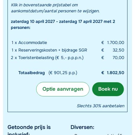
Klik in bovenstaande prijstabel om
aankomstdatum/aantal personen te wijzigen.
zaterdag 10 april 2027 - zaterdag 17 april 2027 met 2
personen:
1
x
Accommodatie
€
1.700,00
1
x
Reserveringskosten + bijdrage SGR
€
32,50
2
x
Toeristenbelasting (€ 5,- p.p.p.n.)
€
70,00
Totaalbedrag
(€ 901,25 p.p.)
€
1.802,50
Optie aanvragen
Boek nu
Slechts 30% aanbetalen
Getoonde prijs is
Diversen:
inclusief: