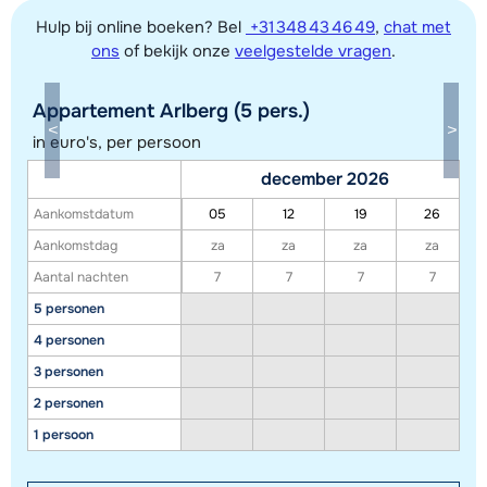
Hulp bij online boeken? Bel
+31 348 43 46 49
,
chat met
ons
of bekijk onze
veelgestelde vragen
.
Appartement Arlberg (5 pers.)
in euro's, per persoon
december 2026
Aankomstdatum
05
12
19
26
Aankomstdag
za
za
za
za
Toon alle accommodaties in dit gebied
Aantal nachten
7
7
7
7
Deze kaart geeft een indicatie van de ligging van onze accommodaties. De
5 personen
exacte locatie kan enigszins afwijken.
4 personen
3 personen
2 personen
1 persoon