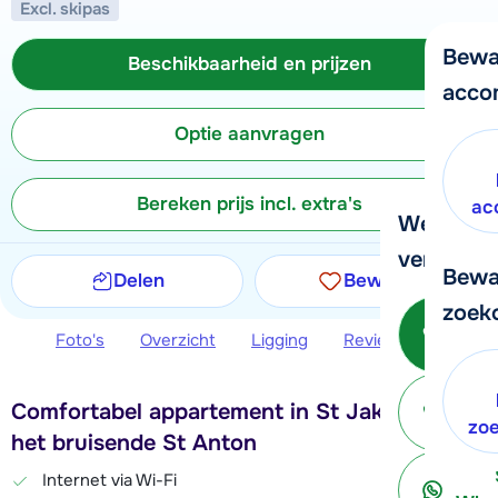
Excl. skipas
Bewa
Beschikbaarheid en prijzen
acco
Optie aanvragen
Bereken prijs incl. extra's
ac
We helpe
verder!
Bewa
Delen
Bewaren
zoek
Be
Foto's
Overzicht
Ligging
Reviews
Beschi
Comfortabel appartement in St Jakob vlakbij
ter
zo
het bruisende St Anton
Internet via Wi-Fi