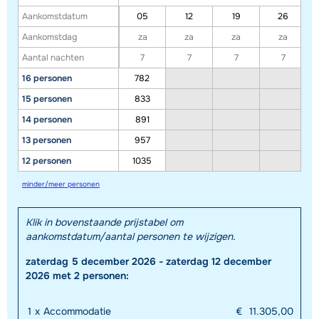
Aankomstdatum
05
12
19
26
Aankomstdag
za
za
za
za
Aantal nachten
7
7
7
7
16 personen
782
15 personen
833
14 personen
891
13 personen
957
12 personen
1035
minder/meer personen
Klik in bovenstaande prijstabel om
Toon alle accommodaties in dit gebied
aankomstdatum/aantal personen te wijzigen.
Deze kaart geeft een indicatie van de ligging van onze accommodaties. De
zaterdag 5 december 2026 - zaterdag 12 december
exacte locatie kan enigszins afwijken.
2026 met 2 personen:
1
x
Accommodatie
€
11.305,00