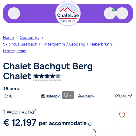
Contact
Bewaa
Home
Oostenrijk
Skicircus Saalbach / Hinterglemm / Leogang / Fieberbrunn
Hinterglemm
Chalet Bachgut Berg
Chalet
16 pers.
1
/
1
16
8
slaapk.
8
badk.
340
m²
1 week vanaf
€ 12.197
per accommodatie