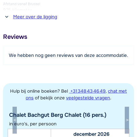
Afstand vanaf Brussel
925 kilometer
Meer over de ligging
Afstand tot winkel(s)
500 meter
Reviews
Afstand tot restaurant of bar
400 meter
We hebben nog geen reviews van deze accommodatie.
Afstand tot piste
50 meter
Afstand tot skilift
400 meter
Hulp bij online boeken? Bel
+31 348 43 46 49
,
chat met
Afstand tot skibushalte
ons
of bekijk onze
veelgestelde vragen
.
850 meter
Chalet Bachgut Berg Chalet (16 pers.)
in euro's, per persoon
Bekijk kaart
december 2026