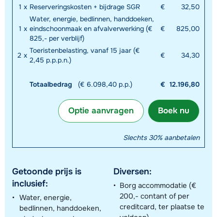
1
x
Reserveringskosten + bijdrage SGR
€
32,50
Water, energie, bedlinnen, handdoeken,
1
x
eindschoonmaak en afvalverwerking (€
€
825,00
825,- per verblijf)
Toeristenbelasting, vanaf 15 jaar (€
2
x
€
34,30
2,45 p.p.p.n.)
Totaalbedrag
(€ 6.098,40 p.p.)
€
12.196,80
Optie aanvragen
Boek nu
Slechts 30% aanbetalen
Getoonde prijs is
Diversen:
inclusief:
Borg accommodatie (€
200,- contant of per
Water, energie,
creditcard, ter plaatse te
bedlinnen, handdoeken,