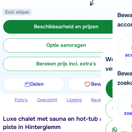
Excl. skipas
Bewa
acco
Beschikbaarheid en prijzen
Optie aanvragen
ac
We helpe
Bereken prijs incl. extra's
verder!
Bewa
zoek
Delen
Bewaren
Be
Foto's
Overzicht
Ligging
Reviews
Beschi
ter
zo
Luxe chalet met sauna en hot-tub aan de
piste in Hinterglemm