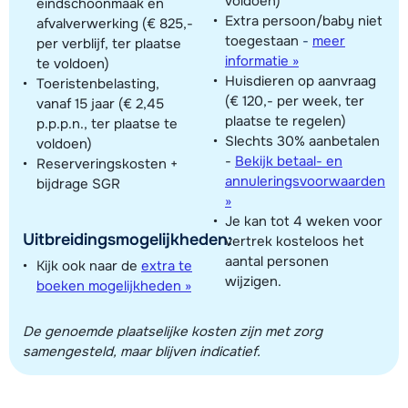
voldoen)
eindschoonmaak en
Extra persoon/baby niet
afvalverwerking (€ 825,-
toegestaan
-
meer
per verblijf, ter plaatse
informatie »
te voldoen)
Huisdieren op aanvraag
Toeristenbelasting,
(€ 120,- per week, ter
vanaf 15 jaar (€ 2,45
plaatse te regelen)
p.p.p.n., ter plaatse te
Slechts 30% aanbetalen
voldoen)
-
Bekijk betaal- en
Reserveringskosten +
annuleringsvoorwaarden
bijdrage SGR
»
Je kan tot 4 weken voor
Uitbreidingsmogelijkheden:
vertrek kosteloos het
aantal personen
Kijk ook naar de
extra te
wijzigen.
boeken mogelijkheden »
De genoemde plaatselijke kosten zijn met zorg
samengesteld, maar blijven indicatief.