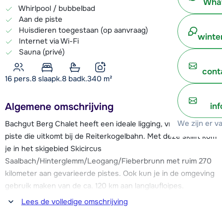
What
Whirlpool / bubbelbad
Aan de piste
Huisdieren toegestaan (op aanvraag)
winte
Internet via Wi-Fi
Sauna (privé)
cont
16 pers.
8
slaapk.
8 badk.
340
m²
Algemene omschrijving
in
We zijn er v
Bachgut Berg Chalet heeft een ideale ligging, vrijwel aan de
piste die uitkomt bij de Reiterkogelbahn. Met deze skilift kom
je in het skigebied Skicircus
Saalbach/Hinterglemm/Leogang/Fieberbrunn met ruim 270
kilometer aan gevarieerde pistes. Ook kun je in de omgeving
gebruik maken van de ca. 120 km aan langlaufloipes.
Lees de volledige omschrijving
Naar het levendige centrum van Hinterglemm is het ca. 10