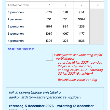
materiaal.
Aantal nachten
7
7
7
7
8 personen
678
678
934
Toon alle accommodaties in dit gebied
7 personen
771
771
1064
6 personen
894
894
1236
Deze kaart geeft een indicatie van de ligging van onze accommodaties. De
exacte locatie kan enigszins afwijken.
5 personen
1067
1067
1477
4 personen
1326
1326
1838
minder/meer personen
*
=
afwijkende aankomstdag en/of
verblijfsduur:
zaterdag 16 jan 2027 - zondag
24 jan 2027 (8 nachten)
zondag 24 jan 2027 - zaterdag
30 jan 2027 (6 nachten)
Beschikbaar vanaf zondag
Klik in bovenstaande prijstabel om
aankomstdatum/aantal personen te wijzigen.
zaterdag 5 december 2026 - zaterdag 12 december