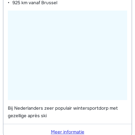
925 km
vanaf Brussel
Zilver Ski's + Stokken (8 dagen)
€ 161,00
Zilver Schoenen (8 dagen)
€ 76,00
Bij Nederlanders zeer populair wintersportdorp met
gezellige après ski
Meer informatie