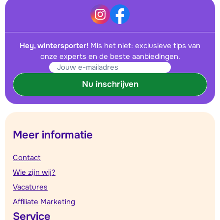
Hey, wintersporter!
Mis het niet: exclusieve tips van
onze experts en de beste aanbiedingen.
Nu inschrijven
Meer informatie
Contact
Wie zijn wij?
Vacatures
Affiliate Marketing
Service