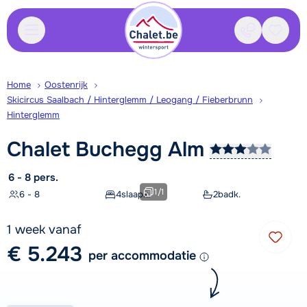
Contact
Bewaa
Home
Oostenrijk
Skicircus Saalbach / Hinterglemm / Leogang / Fieberbrunn
Hinterglemm
Chalet Buchegg
Alm
6 - 8 pers.
1
/
1
6 - 8
4
slaapk.
2
badk.
1 week vanaf
€ 5.243
per accommodatie