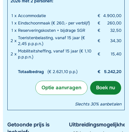
2026 met 2 personen:
1
x
Accommodatie
€
4.900,00
1
x
Eindschoonmaak (€ 260,- per verblijf)
€
260,00
1
x
Reserveringskosten + bijdrage SGR
€
32,50
Toeristenbelasting, vanaf 15 jaar (€
2
x
€
34,30
2,45 p.p.p.n.)
Mobiliteitsheffing, vanaf 15 jaar (€ 1,10
2
x
€
15,40
p.p.p.n.)
Totaalbedrag
(€ 2.621,10 p.p.)
€
5.242,20
Optie aanvragen
Boek nu
Slechts 30% aanbetalen
Getoonde prijs is
Uitbreidingsmogelijkhede