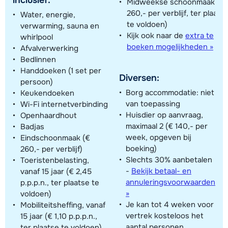
inclusief:
Midweekse schoonmaak (€
260,- per verblijf, ter plaats
Water, energie,
te voldoen)
verwarming, sauna en
Kijk ook naar de
extra te
whirlpool
boeken mogelijkheden »
Afvalverwerking
Bedlinnen
Handdoeken (1 set per
Diversen:
persoon)
Borg accommodatie: niet
Keukendoeken
van toepassing
Wi-Fi internetverbinding
Huisdier op aanvraag,
Openhaardhout
maximaal 2 (€ 140,- per
Badjas
week, opgeven bij
Eindschoonmaak (€
boeking)
260,- per verblijf)
Slechts 30% aanbetalen
Toeristenbelasting,
-
Bekijk betaal- en
vanaf 15 jaar (€ 2,45
annuleringsvoorwaarden
p.p.p.n., ter plaatse te
»
voldoen)
Je kan tot 4 weken voor
Mobiliteitsheffing, vanaf
vertrek kosteloos het
15 jaar (€ 1,10 p.p.p.n.,
aantal personen
ter plaatse te voldoen)