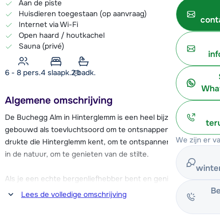
Aan de piste
Huisdieren toegestaan (op aanvraag)
cont
Internet via Wi-Fi
Open haard / houtkachel
Sauna (privé)
in
6 - 8 pers.
4
slaapk.
2 badk.
What
Algemene omschrijving
De Buchegg Alm in Hinterglemm is een heel bijzonder chalet,
ter
gebouwd als toevluchtsoord om te ontsnappen aan de
We zijn er v
drukte die Hinterglemm kent, om te ontspannen op een plek
in de natuur, om te genieten van de stilte.
winte
Als je een echte bergenliefhebber bent en geniet van al het
Be
moois dat Oostenrijk te bieden heeft, ben je hier op de juiste
Lees de volledige omschrijving
plek. In dit schitterende chalet kun je samen met familie
en/of vrienden geheel privé genieten van het samenzijn en