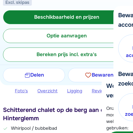
Excl. skipas
Bewa
Beschikbaarheid en prijzen
acco
Optie aanvragen
Bereken prijs incl. extra's
ac
Bewa
Delen
Bewaren
zoek
We helpe
Foto's
Overzicht
Ligging
Reviews
Beschi
verder!
Onze klanten
Schitterend chalet op de berg aan de piste in
zo
moment hela
Hinterglemm
wel alvast d
gebruiken:
Whirlpool / bubbelbad