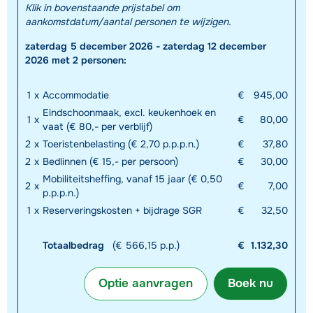
Klik in bovenstaande prijstabel om
aankomstdatum/aantal personen te wijzigen.
zaterdag 5 december 2026 - zaterdag 12 december
2026 met 2 personen:
1
x
Accommodatie
€
945,00
Eindschoonmaak, excl. keukenhoek en
1
x
€
80,00
vaat (€ 80,- per verblijf)
2
x
Toeristenbelasting (€ 2,70 p.p.p.n.)
€
37,80
2
x
Bedlinnen (€ 15,- per persoon)
€
30,00
Mobiliteitsheffing, vanaf 15 jaar (€ 0,50
2
x
€
7,00
p.p.p.n.)
1
x
Reserveringskosten + bijdrage SGR
€
32,50
Totaalbedrag
(€ 566,15 p.p.)
€
1.132,30
Optie aanvragen
Boek nu