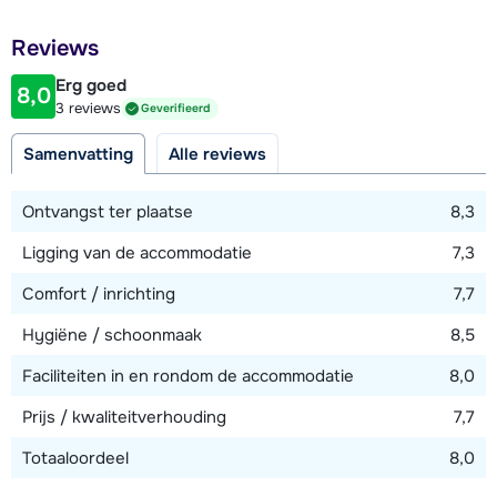
1800 meter
Reviews
Afstand tot restaurant of bar
1800 meter
Erg goed
8,0
3 reviews
Geverifieerd
Afstand tot piste
1800 meter
Samenvatting
Alle reviews
Afstand tot skilift
Ontvangst ter plaatse
8,3
1800 meter
Ligging van de accommodatie
7,3
Afstand tot skibushalte
600 meter
Comfort / inrichting
7,7
Hygiëne / schoonmaak
8,5
Bekijk kaart
Faciliteiten in en rondom de accommodatie
8,0
Prijs / kwaliteitverhouding
7,7
Totaaloordeel
8,0