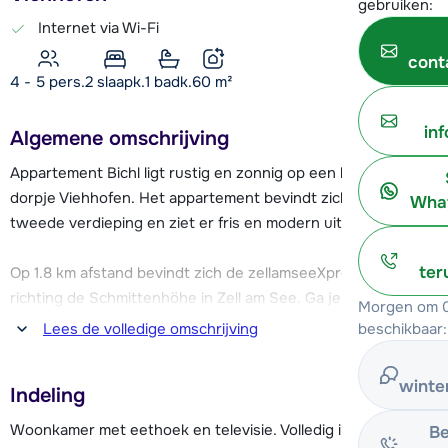
gebruiken:
Internet via Wi-Fi
cont
4 - 5 pers.
2
slaapk.
1 badk.
60
m²
in
Algemene omschrijving
Appartement Bichl ligt rustig en zonnig op een heuvel in het
dorpje Viehhofen. Het appartement bevindt zich op de
What
tweede verdieping en ziet er fris en modern uit.
ter
Op 1.8 km afstand bevindt zich de zellamseeXpress cabinelift
richting de Schmittenhöhe in Zell am See. Ga je liever het
Morgen om 0
Skicircis Saalbach/Hinterglemm/Leogang/Fieberbrunn
beschikbaar:
Lees de volledige omschrijving
verkennen? Ga dan per eigen auto of gratis skibus naar de
Schönleitenbahn in Vorderglemm (ca. 4 km) met toegang tot
winte
Indeling
het gehele skigebied. Ben je nog een beginner? In
Viehhofen bevindt zich een oefenweide.
Woonkamer met eethoek en televisie. Volledig ingerichte
Be