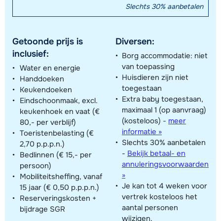
Slechts 30% aanbetalen
Getoonde prijs is
Diversen:
inclusief:
Borg accommodatie: niet
van toepassing
Water en energie
Huisdieren zijn niet
Handdoeken
toegestaan
Keukendoeken
Extra baby toegestaan,
Eindschoonmaak, excl.
maximaal 1 (op aanvraag)
keukenhoek en vaat (€
(kosteloos)
-
meer
80,- per verblijf)
informatie »
Toeristenbelasting (€
Slechts 30% aanbetalen
2,70 p.p.p.n.)
-
Bekijk betaal- en
Bedlinnen (€ 15,- per
annuleringsvoorwaarden
persoon)
»
Mobiliteitsheffing, vanaf
Je kan tot 4 weken voor
15 jaar (€ 0,50 p.p.p.n.)
vertrek kosteloos het
Reserveringskosten +
aantal personen
bijdrage SGR
wijzigen.