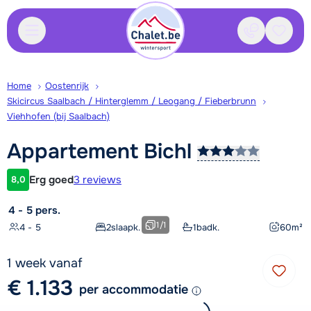
Contact
Bewaa
Home
Oostenrijk
Skicircus Saalbach / Hinterglemm / Leogang / Fieberbrunn
Viehhofen (bij Saalbach)
Appartement
Bichl
Erg goed
3 reviews
8,0
Klantwaardering
4 - 5 pers.
1
/
1
4 - 5
2
slaapk.
1
badk.
60
m²
1 week vanaf
€ 1.133
per accommodatie