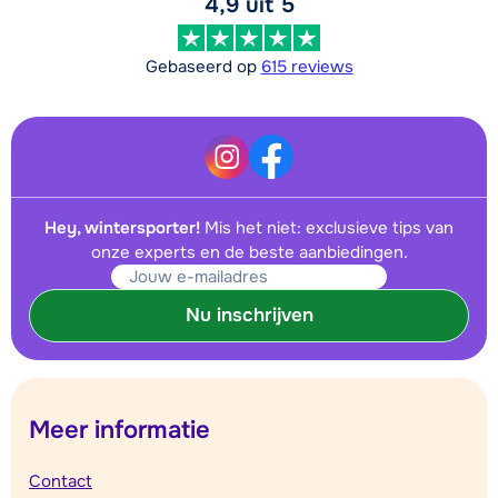
4,9 uit 5
Gebaseerd op
615 reviews
Hey, wintersporter!
Mis het niet: exclusieve tips van
onze experts en de beste aanbiedingen.
Nu inschrijven
Meer informatie
Contact