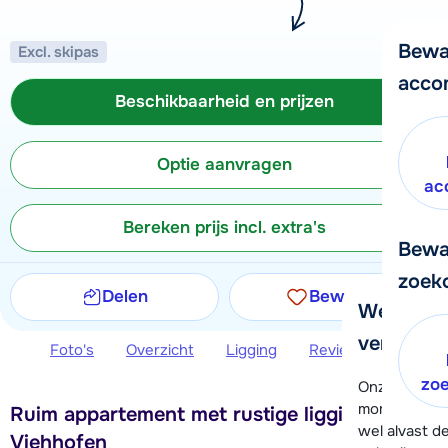
Bewa
Excl. skipas
acco
Beschikbaarheid en prijzen
Optie aanvragen
ac
Bereken prijs incl. extra's
Bewa
zoek
Delen
Bewaren
We helpe
verder!
Foto's
Overzicht
Ligging
Reviews
Beschi
zo
Onze klanten
moment hela
Ruim appartement met rustige ligging in
wel alvast d
Viehhofen