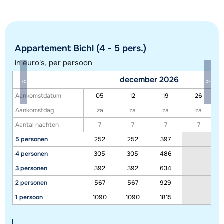
Appartement Bichl (4 - 5 pers.)
in euro's, per persoon
december 2026
Aankomstdatum
05
12
19
26
Aankomstdag
za
za
za
za
Toon alle accommodaties in dit gebied
Aantal nachten
7
7
7
7
5 personen
252
252
397
Deze kaart geeft een indicatie van de ligging van onze accommodaties. De
exacte locatie kan enigszins afwijken.
4 personen
305
305
486
3 personen
392
392
634
2 personen
567
567
929
1 persoon
1090
1090
1815