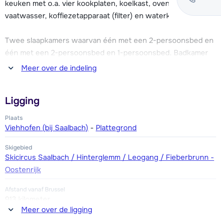
keuken met o.a. vier kookplaten, koelkast, oven, magnetron,
Het dorp vind je op zo'n 1.5 km vanaf appartement Maria.
vaatwasser, koffiezetapparaat (filter) en waterkoker.
Hier zijn enkele lokale (sport)winkels en restaurants
gelegen. Voor meer faciliteiten en gezellige après ski bars
Twee slaapkamers waarvan één met een 2-persoonsbed en
kun je terecht in het bekende en levendige Saalbach,
één met een 2-persoonsbed en 1-persoonsbed. Badkamer
gelegen op zo'n 7 km vanaf het appartement.
met bad, douche en wastafel. Apart toilet.
Meer over de indeling
Appartement Bichl heeft een skiberging en twee
Verder is er een balkon.
parkeerplaatsen.
Ligging
Plaats
Viehhofen (bij Saalbach)
-
Plattegrond
Skigebied
Skicircus Saalbach / Hinterglemm / Leogang / Fieberbrunn -
Oostenrijk
Afstand vanaf Brussel
913 kilometer
Meer over de ligging
Afstand tot winkel(s)