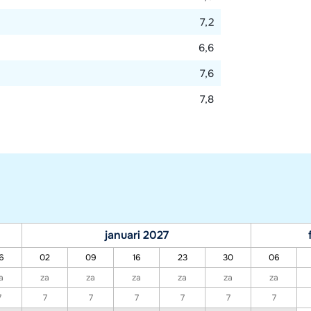
7,2
6,6
7,6
7,8
januari 2027
6
02
09
16
23
30
06
a
za
za
za
za
za
za
7
7
7
7
7
7
7