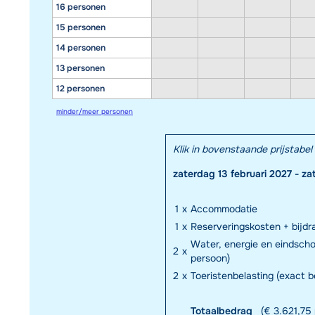
16 personen
15 personen
14 personen
13 personen
12 personen
minder/meer personen
Klik in bovenstaande prijstab
zaterdag 13 februari 2027 - z
1
x
Accommodatie
1
x
Reserveringskosten + bijd
Water, energie en eindscho
2
x
persoon)
2
x
Toeristenbelasting (exact 
Totaalbedrag
(€ 3.621,75 