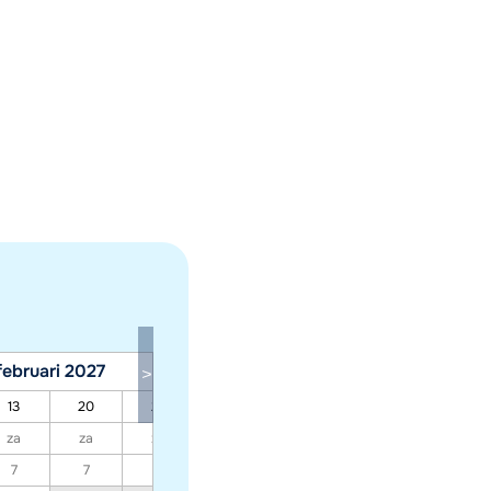
februari 2027
maart 2027
13
20
27
06
13
20
27
za
za
za
za
za
za
za
7
7
7
7
7
7
7