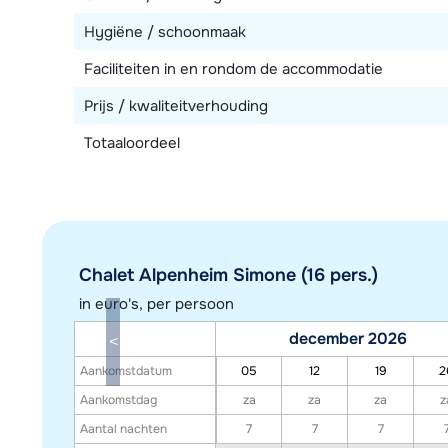
Hygiëne / schoonmaak
Faciliteiten in en rondom de accommodatie
Prijs / kwaliteitverhouding
Totaaloordeel
Chalet Alpenheim Simone (16 pers.)
in euro's, per persoon
december 2026
Aankomstdatum
05
12
19
2
Aankomstdag
za
za
za
z
Aantal nachten
7
7
7