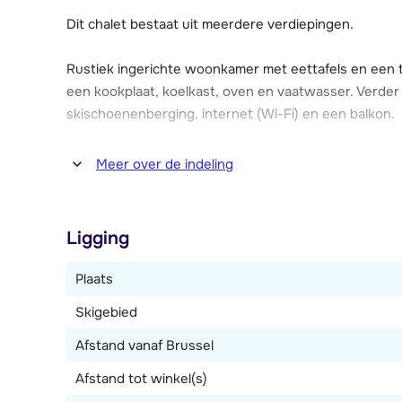
beschikt over parkeergelegenheid.
Dit chalet bestaat uit meerdere verdiepingen.
Let op: er bevindt zich nog een aparte woning in het 
Rustiek ingerichte woonkamer met eettafels en een te
een kookplaat, koelkast, oven en vaatwasser. Verder 
skischoenenberging, internet (Wi-Fi) en een balkon.
In totaal zijn er zes slaapkamers, waarvan drie sla
Meer over de indeling
3-persoonskamers met ieder een 2-persoonsbed en
persoonskamer met een 2-persoonsbed en twee 1-p
beschikken over een televisie en een badkamer met d
Ligging
Let op: er bevindt zich nog een aparte woning in het 
Plaats
Skigebied
Afstand vanaf Brussel
Afstand tot winkel(s)