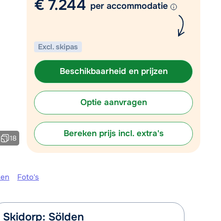
€ 7.244
per accommodatie
Plan een terugbelverzoek
r vandaag om 09:00 uur.
Excl. skipas
Chat met wintersportspecialist
Bel ons via 03 3037838
Beschikbaarheid en prijzen
Optie aanvragen
Bereken prijs incl. extra's
18
ken
Foto's
Skidorp: Sölden