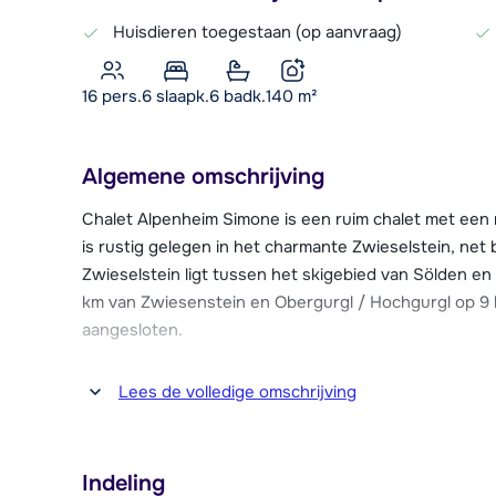
Huisdieren toegestaan (op aanvraag)
16 pers.
6
slaapk.
6 badk.
140
m²
Algemene omschrijving
Chalet Alpenheim Simone is een ruim chalet met een ru
is rustig gelegen in het charmante Zwieselstein, ne
Zwieselstein ligt tussen het skigebied van Sölden en
km van Zwiesenstein en Obergurgl / Hochgurgl op 9 k
aangesloten.
Op ongeveer 200 meter van chalet Alpenheim Simone
Lees de volledige omschrijving
naar het skigebied van Sölden als van Obergurgl / Ho
boodschappen, bars en restaurants kun je terecht in
Indeling
Chalet Alpenheim Simone is een voormalig familiepens