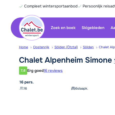
Compleet wintersportaanbod
Persoonlijk reisad
Zoek en boek
Skigebieden
Aa
Home
Oostenrijk
Sölden (Ötztal)
Sölden
Chalet Al
Chalet Alpenheim
Simone
Erg goed
16 reviews
7,8
Klantwaardering
16 pers.
16
6
slaapk.