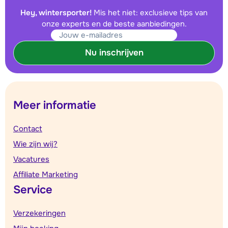
Hey, wintersporter!
Mis het niet: exclusieve tips van
onze experts en de beste aanbiedingen.
Nu inschrijven
Meer informatie
Contact
Wie zijn wij?
Vacatures
Affiliate Marketing
Service
Verzekeringen