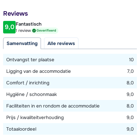
Afstand tot restaurant of bar
Reviews
2000 meter
Fantastisch
9,0
Afstand tot piste
1 review
Geverifieerd
1800 meter
Samenvatting
Alle reviews
Afstand tot skilift
1800 meter
Ontvangst ter plaatse
10
Afstand tot loipe
Ligging van de accommodatie
7,0
1200 meter
Comfort / inrichting
8,0
Afstand tot skibushalte
50 meter
Hygiëne / schoonmaak
9,0
Faciliteiten in en rondom de accommodatie
8,0
Bekijk kaart
Prijs / kwaliteitverhouding
9,0
Totaaloordeel
9,0