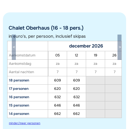
Chalet Oberhaus (16 - 18 pers.)
in euro's, per persoon, inclusief skipas
december 2026
Aankomstdatum
05
12
19
26
Aankomstdag
za
za
za
za
Aantal nachten
7
7
7
7
18 personen
609
609
Toon alle accommodaties in dit gebied
17 personen
620
620
Deze kaart geeft een indicatie van de ligging van onze accommodaties. De
16 personen
632
632
exacte locatie kan enigszins afwijken.
15 personen
646
646
14 personen
662
662
minder/meer personen