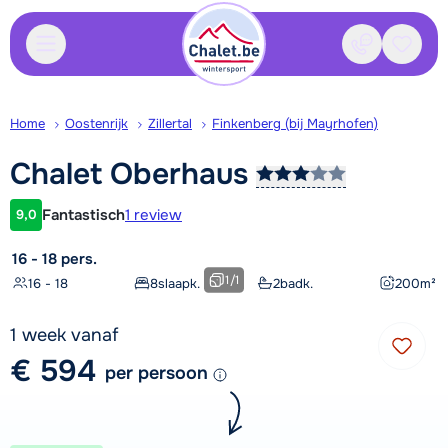
Contact
Bewaa
Home
Oostenrijk
Zillertal
Finkenberg (bij Mayrhofen)
Chalet
Oberhaus
Fantastisch
1 review
9,0
Klantwaardering
16 - 18 pers.
1
/
1
16 - 18
8
slaapk.
2
badk.
200
m²
1 week vanaf
€ 594
per persoon