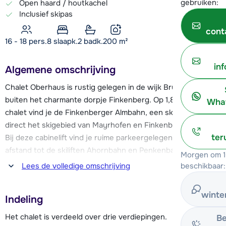
gebruiken:
Open haard / houtkachel
Inclusief skipas
cont
16 - 18 pers.
8
slaapk.
2 badk.
200
m²
in
Algemene omschrijving
Chalet Oberhaus is rustig gelegen in de wijk Brunnhaus, net
buiten het charmante dorpje Finkenberg. Op 1,8 km van het
What
chalet vind je de Finkenberger Almbahn, een skilift die je
direct het skigebied van Mayrhofen en Finkenberg in brengt.
ter
Bij deze cabinelift vind je ruime parkeergelegenheid. De
afstand tot de skiliften Ahornbahn en Penkenbahn in
Morgen om 1
Mayrhofen is ca. 6 km, en de skilift van de Zillertal Arena ligt
beschikbaar:
Lees de volledige omschrijving
op 15 km afstand. Op 50 meter van het chalet is een halte
voor de skibus. De skibus rijdt een paar keer in de ochtend
winte
Indeling
en is op oproep.
Het chalet is verdeeld over drie verdiepingen.
Be
Het centrum van het rustige wintersportdorpje Finkenberg