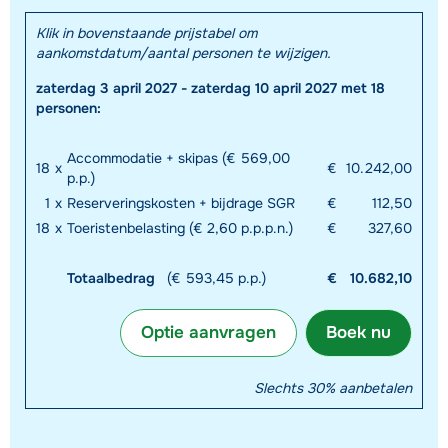
Klik in bovenstaande prijstabel om
aankomstdatum/aantal personen te wijzigen.
zaterdag 3 april 2027 - zaterdag 10 april 2027 met 18
personen:
Accommodatie + skipas (€ 569,00
18
x
€
10.242,00
p.p.)
1
x
Reserveringskosten + bijdrage SGR
€
112,50
18
x
Toeristenbelasting (€ 2,60 p.p.p.n.)
€
327,60
Totaalbedrag
(€ 593,45 p.p.)
€
10.682,10
Optie aanvragen
Boek nu
Slechts 30% aanbetalen