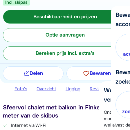
Incl. skipas
Bewa
Beschikbaarheid en prijzen
acco
Optie aanvragen
Bereken prijs incl. extra's
ac
Bewa
Delen
Bewaren
zoek
Foto's
Overzicht
Ligging
Reviews
Beschi
We helpe
verder!
Sfeervol chalet met balkon in Finkenberg, 50
zo
Onze klanten
meter van de skibus
moment hela
wel alvast d
Internet via Wi-Fi