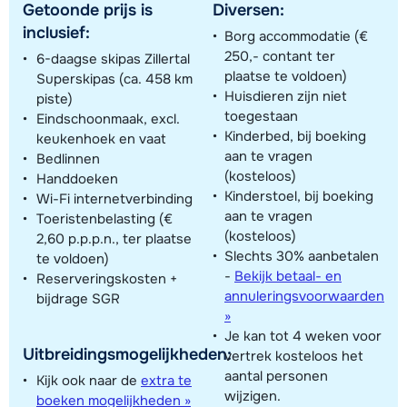
Getoonde prijs is
Diversen:
inclusief:
Borg accommodatie (€
250,- contant ter
6-daagse skipas Zillertal
plaatse te voldoen)
Superskipas (ca. 458 km
Huisdieren zijn niet
piste)
toegestaan
Eindschoonmaak, excl.
Kinderbed, bij boeking
keukenhoek en vaat
aan te vragen
Bedlinnen
(kosteloos)
Handdoeken
Kinderstoel, bij boeking
Wi-Fi internetverbinding
aan te vragen
Toeristenbelasting (€
(kosteloos)
2,60 p.p.p.n., ter plaatse
Slechts 30% aanbetalen
te voldoen)
-
Bekijk betaal- en
Reserveringskosten +
annuleringsvoorwaarden
bijdrage SGR
»
Je kan tot 4 weken voor
Uitbreidingsmogelijkheden:
vertrek kosteloos het
aantal personen
Kijk ook naar de
extra te
wijzigen.
boeken mogelijkheden »